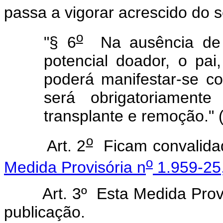
passa a vigorar acrescido do s
o
"§ 6
Na ausência de 
potencial doador, o pai
poderá manifestar-se c
será obrigatoriament
transplante e remoção." 
o
Art. 2
Ficam convalidad
o
Medida Provisória n
1.959-25,
Art. 3º Esta Medida Provisó
publicação.