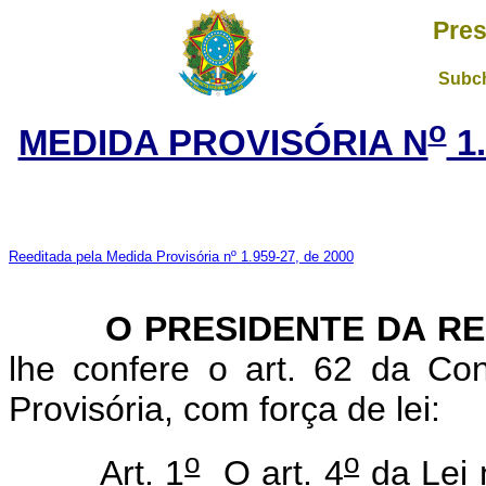
Pres
Subch
o
MEDIDA PROVISÓRIA N
1
Reeditada pela Medida Provisória nº 1.959-27, de 2000
O PRESIDENTE DA RE
lhe confere o art. 62 da Con
Provisória, com força de lei:
o
o
Art. 1
O art. 4
da Lei 