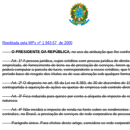
Reeditada pela MPv nº 1.943-57, de 2000
O
PRESIDENTE DA REPÚBLICA
, no uso da atribuição que lhe confe
Art. 1º A pessoa jurídica, cujos créditos com pessoa jurídica de direito
empreitada, de fornecimento de bens ou de prestação de serviços, forem qu
poderá computar a parcela do lucro, correspondente a esses créditos, que h
período-base do resgate dos títulos ou de sua alienação sob qualquer forma
Art. 2º O disposto no art. 65 da Lei no 8.383, de 30 de dezembro de 1991,
contrapartida à aquisição de ações ou quotas de empresa sob controle direto
Art. 3º Fica reduzida para quinze por cento a alíquota do imposto de rend
natureza.
Art. 4º Não incidirá o imposto de renda na fonte sobre os rendimentos p
centralize, no Brasil, a prestação de serviços de rede corporativa de pessoa
Parágrafo único. Para efeitos deste artigo, considera-se rede corporativa