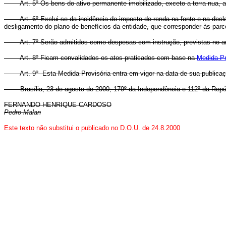
Art. 5º Os bens do ativo permanente imobilizado, exceto a terra nua, adqui
Art. 6º Exclui-se da incidência do imposto de renda na fonte e na declara
desligamento do plano de benefícios da entidade, que corresponder às parc
Art. 7º Serão admitidos como despesas com instrução, previstas no art. 8
Art. 8º Ficam convalidados os atos praticados com base na
Medida Pr
Art. 9º Esta Medida Provisória entra em vigor na data de sua publicaç
Brasília, 23 de agosto de 2000; 179º da Independência e 112º da Repú
FERNANDO HENRIQUE CARDOSO
Pedro Malan
Este texto não substitui o publicado no D.O.U. de 24.8.2000