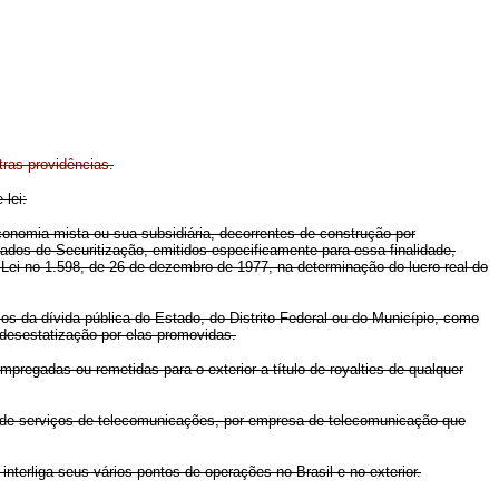
tras providências.
 lei:
onomia mista ou sua subsidiária, decorrentes de construção por
ados de Securitização, emitidos especificamente para essa finalidade,
o-Lei no 1.598, de 26 de dezembro de 1977, na determinação do lucro real do
os da dívida pública do Estado, do Distrito Federal ou do Município, como
e desestatização por elas promovidas.
regadas ou remetidas para o exterior a título de royalties de qualquer
o de serviços de telecomunicações, por empresa de telecomunicação que
terliga seus vários pontos de operações no Brasil e no exterior.