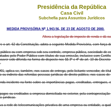
Presidência da República
Casa Civil
Subchefia para Assuntos Jurídicos
o
MEDIDA PROVISÓRIA N
1.943-56, DE 23 DE AGOSTO DE 2000.
Altera a legislação do imposto de renda e dá ou
re o art. 62 da Constituição, adota a seguinte Medida Provisória, com força de
 público ou com empresa sob seu controle, empresa pública, sociedade de ec
itados pelo Poder Público com títulos de sua emissão, inclusive com Certific
ouver sido diferida na forma do disposto nos §§ 3º e 4º do art. 10 do Decret
.
 aplica-se, também, nos casos de entrega, pelo licitante vencedor, de títul
 ou indireto das referidas pessoas jurídicas de direito público, nos casos d
a incidente na fonte sobre as importâncias pagas, creditadas, entregues, emp
agos ou creditados a empresa domiciliada no exterior, pela contraprestaçã
s jurídicas.
 a rede de telecomunicações privativa de uma empresa ou entidade, a qual in