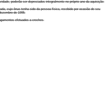
vidade, poderão ser depreciados integralmente no próprio ano da aquisição.
da, cujo ônus tenha sido da pessoa física, recebido por ocasião de seu
 dezembro de 1995.
pagamentos efetuados a creches.