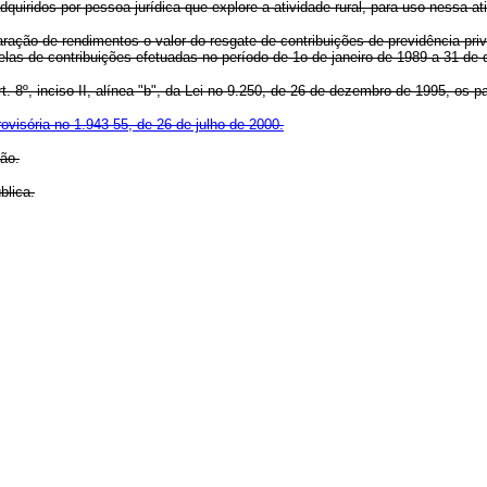
ridos por pessoa jurídica que explore a atividade rural, para uso nessa ati
ção de rendimentos o valor do resgate de contribuições de previdência priva
elas de contribuições efetuadas no período de 1o de janeiro de 1989 a 31 de
º, inciso II, alínea "b", da Lei no 9.250, de 26 de dezembro de 1995, os 
ovisória no 1.943-55, de 26 de julho de 2000.
ão.
blica.