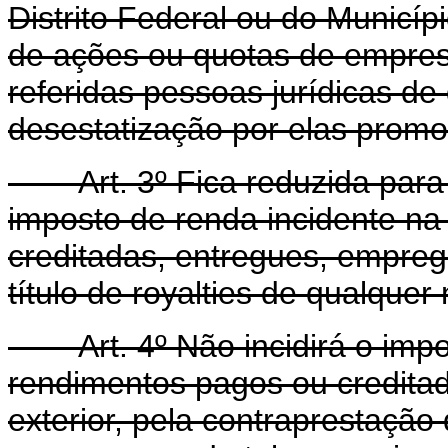
Distrito Federal ou do Municíp
de ações ou quotas de empresa
referidas pessoas jurídicas de 
desestatização por elas promo
Art. 3º Fica reduzida para q
imposto de renda incidente na
creditadas, entregues, empreg
título de royalties de qualquer
Art. 4º Não incidirá o impos
rendimentos pagos ou credita
exterior, pela contraprestação