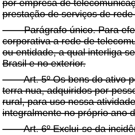
por empresa de telecomunicaçã
prestação de serviços de rede 
Parágrafo único. Para efeito
corporativa a rede de telecom
ou entidade, a qual interliga 
Brasil e no exterior.
Art. 5º Os bens do ativo pe
terra nua, adquiridos por pesso
rural, para uso nessa atividad
integralmente no próprio ano d
Art. 6º Exclui-se da incidên