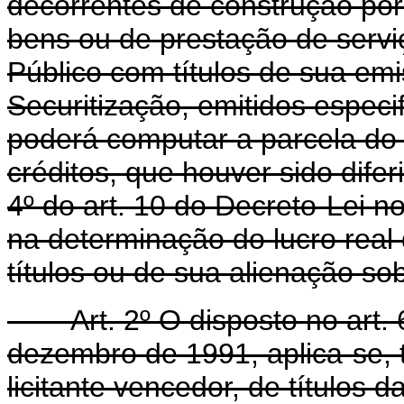
decorrentes de construção por
bens ou de prestação de servi
Público com títulos de sua emi
Securitização, emitidos especi
poderá computar a parcela do 
créditos, que houver sido dife
4º do art. 10 do Decreto-Lei 
na determinação do lucro real
títulos ou de sua alienação so
Art. 2º O disposto no art. 6
dezembro de 1991, aplica-se,
licitante vencedor, de títulos 