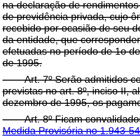
na declaração de rendimentos 
de previdência privada, cujo ô
recebido por ocasião de seu d
da entidade, que corresponder
efetuadas no período de 1o d
de 1995.
Art. 7º Serão admitidos co
previstas no art. 8º, inciso II,
dezembro de 1995, os pagame
Art. 8º Ficam convalidados 
Medida Provisória no 1.943-54