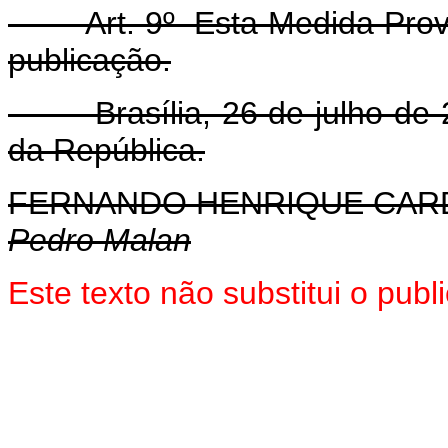
Art. 9º Esta Medida Provisó
publicação.
Brasília, 26 de julho de 2
da República.
FERNANDO HENRIQUE CA
Pedro Malan
Este texto não substitui o pub