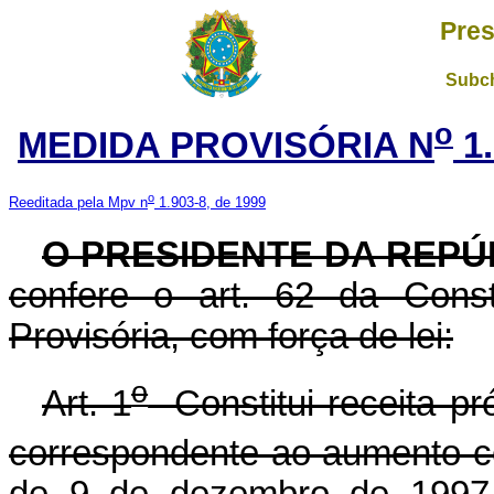
Pres
Subch
o
MEDIDA PROVISÓRIA N
1.
o
Reeditada pela Mpv n
1.903-8, de 1999
O PRESIDENTE DA REPÚ
confere o art. 62 da Const
Provisória, com força de lei:
o
Art. 1
Constitui receita pr
correspondente ao aumento co
de 9 de dezembro de 1997, 