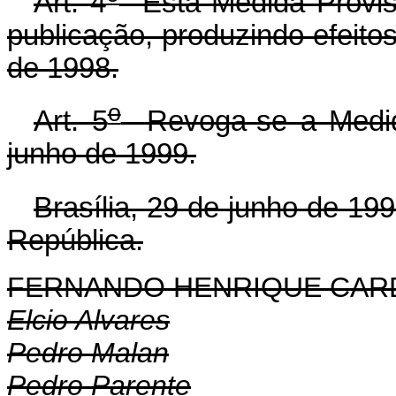
Art. 4
Esta Medida Provisó
publicação, produzindo efeitos 
de 1998.
o
Art. 5
Revoga-se a Medida
junho de 1999.
Brasília, 29 de junho de 19
República.
FERNANDO HENRIQUE CA
Elcio Alvares
Pedro Malan
Pedro Parente