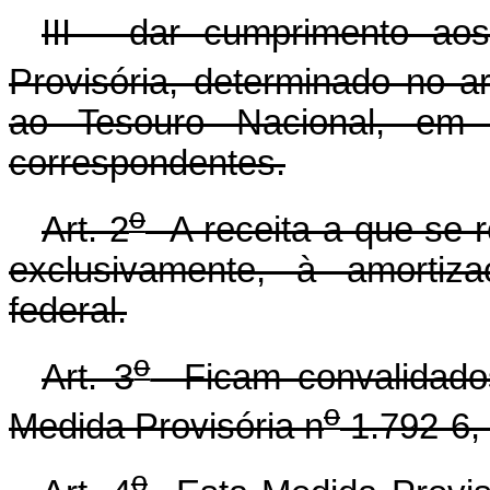
III - dar cumprimento aos
Provisória, determinado no ar
ao Tesouro Nacional, em 
correspondentes.
o
Art. 2
A receita a que se re
exclusivamente, à amortiza
federal.
o
Art. 3
Ficam convalidados
o
Medida Provisória n
1.792-6, 
o