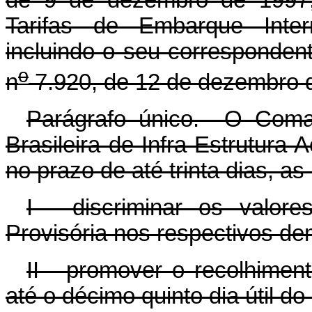
Tarifas de Embarque Intern
incluindo o seu correspondente
o
n
7.920, de 12 de dezembro 
Parágrafo único. O Coma
Brasileira de Infra-Estrutura
no prazo de até trinta dias, a
I - discriminar os valor
Provisória nos respectivos de
II - promover o recolhimen
até o décimo quinto dia útil 