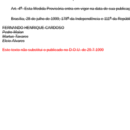
o
Art. 4
Esta Medida Provisória entra em vigor na data de sua publicação
o
o
Brasília, 28 de julho de 1999; 178
da Independência e 111
da Repúbli
FERNANDO HENRIQUE CARDOSO
Pedro Malan
Martus Tavares
Elcio Alvares
Este texto não substitui o publicado no D.O.U. de 29.7.1999