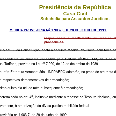
Presidência da República
Casa Civil
Subchefia para Assuntos Jurídicos
o
MEDIDA PROVISÓRIA N
1.903-8, DE 28 DE JULHO DE 1999.
Dispõe sobre o recolhimento ao Tesouro Na
providências.
e o art. 62 da Constituição, adota a seguinte Medida Provisória, com força de 
o
rrespondente ao aumento concedido pela Portaria n
861/GM2, de 9 de dez
o
l Tarifário, previsto na Lei n
7.920, de 12 de dezembro de 1989.
Infra-Estrutura Aeroportuária - INFRAERO adotarão, no prazo de até trinta d
os respectivos demonstrativos de arrecadação;
écimo quinto dia útil do mês subseqüente à arrecadação;
o
determinado no art. 4
, inclusive mediante o repasse ao Tesouro Nacional, e
ivamente, à amortização da dívida pública mobiliária federal.
o
ovisória n
1.903-7, de 29 de junho de 1999.