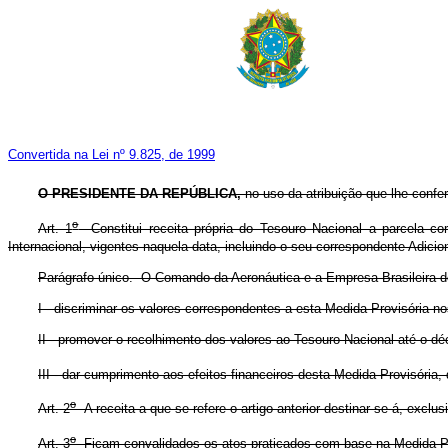
Convertida na Lei nº 9.825, de 1999
O PRESIDENTE DA REPÚBLICA,
no
uso da atribuição que lhe confer
o
Art. 1
Constitui receita própria do Tesouro Nacional a parcela co
Internacional, vigentes naquela data, incluindo o seu correspondente Adiciona
Parágrafo único. O Comando da Aeronáutica e a Empresa Brasileira de 
I - discriminar os valores correspondentes a esta Medida Provisória n
II - promover o recolhimento dos valores ao Tesouro Nacional até o d
III - dar cumprimento aos efeitos financeiros desta Medida Provisória, 
o
Art. 2
A receita a que se refere o artigo anterior destinar-se-á, exclus
o
Art. 3
Ficam convalidados os atos praticados com base na Medida Pr