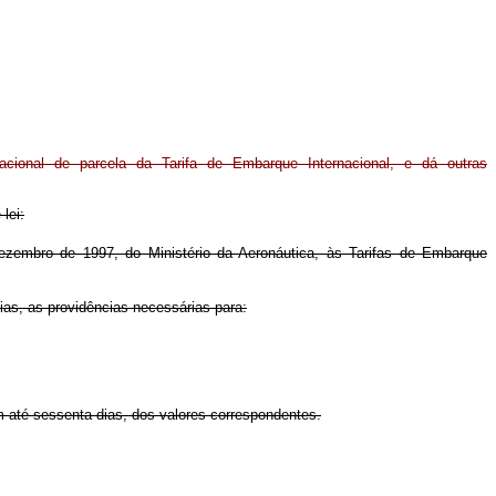
cional de parcela da Tarifa de Embarque Internacional, e dá outras
lei:
embro de 1997, do Ministério da Aeronáutica, às Tarifas de Embarque
ias, as providências necessárias para:
m até sessenta dias, dos valores correspondentes.