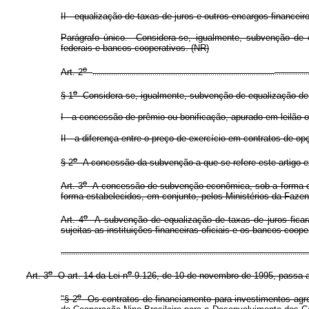
II - equalização de taxas de juros e outros encargos financeir
Parágrafo único. Considera-se, igualmente, subvenção de e
federais e bancos cooperativos. (NR)
o
Art. 2
........................................................................................
................
o
§ 1
Considera-se, igualmente, subvenção de equalização de p
I - a concessão de prêmio ou bonificação, apurado em leilão 
II - a diferença entre o preço de exercício em contratos de 
o
§ 2
A concessão da subvenção a que se refere este artigo exo
o
Art. 3
A concessão de subvenção econômica, sob a forma de e
forma estabelecidos, em conjunto, pelos Ministérios da Faze
o
Art. 4
A subvenção de equalização de taxas de juros ficará 
sujeitas as instituições financeiras oficiais e os bancos coop
........................................................................................................................
o
o
Art. 3
O art. 14 da Lei n
9.126, de 10 de novembro de 1995, passa a 
o
"§ 2
Os contratos de financiamento para investimentos agrop