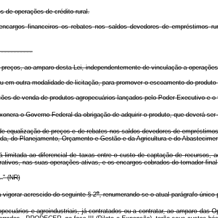
os de operações de crédito rural.
ncargos financeiros os rebates nos saldos devedores de empréstimos rurai
.......................
reços, ao amparo desta Lei, independentemente de vinculação a operações d
ou em outra modalidade de licitação, para promover o escoamento do produto 
opções de venda de produtos agropecuários lançados pelo Poder Executivo e o
nera o Governo Federal da obrigação de adquirir o produto, que deverá ser c
qualização de preços e de rebates nos saldos devedores de empréstimos rur
nda, do Planejamento, Orçamento e Gestão e da Agricultura e do Abastecimen
limitada ao diferencial de taxas entre o custo de captação de recursos, ac
erativos, nas suas operações ativas, e os encargos cobrados do tomador final d
" (NR)
..
o
vigorar acrescido do seguinte § 2
, renumerando-se o atual parágrafo único 
ecuários e agroindustriais, já contratados ou a contratar, ao amparo das 