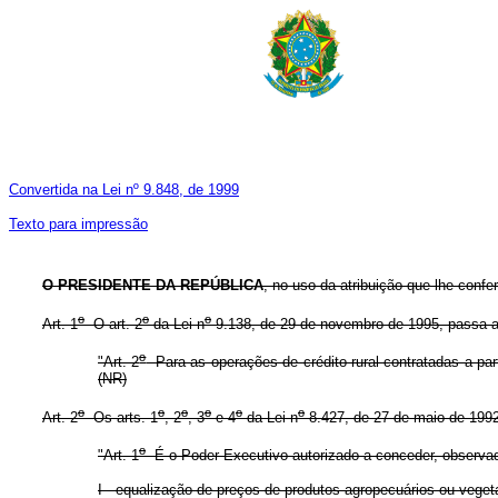
Convertida na Lei nº 9.848, de 1999
Texto para impressão
O PRESIDENTE DA REPÚBLICA
, no uso da atribuição que lhe confe
o
o
o
Art. 1
O art. 2
da Lei n
9.138, de 29 de novembro de 1995, passa a
o
"Art. 2
Para as operações de crédito rural contratadas a part
(NR)
o
o
o
o
o
o
Art. 2
Os arts. 1
, 2
, 3
e 4
da Lei n
8.427, de 27 de maio de 1992
o
"Art. 1
É o Poder Executivo autorizado a conceder, observad
I - equalização de preços de produtos agropecuários ou vegeta