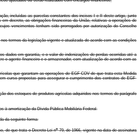
icos ajustados ou serão realizados com encargos financeiros,
ão, incluídas as parcelas constantes dos incisos I e II deste artigo, junto
em decreto, as obrigações financeiras da União, relativas a operações de
ujos vencimentos tenham sido prorrogados por autorização do Conselho
a nos termos da legislação vigente e atualizada de acordo com as condições
tos dados em garantia, e o valor de indenizações de perdas ocorridas até a
tre o agente financeiro e o armazenador, com atualização de acordo com as
 agrícolas que garantam as operações de EGF-COV de que trata esta Medida
ais em curso propostas para assegurar o cumprimento dos contratos de EGF-
ção dos estoques de produtos agrícolas adquiridos nos termos do parágrafo
os à amortização da Dívida Pública Mobiliária Federal.
da da seguinte forma:
o
, de que trata o Decreto-Lei n
79, de 1966, vigente na data de assinatura