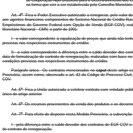
de Cooperação Nipo-Brasileiro para o Desenvolvimento dos Ce
na forma que vier a ser estabelecida pelo Conselho Monetário
o
Art. 4
Fica o Poder Executivo autorizado a renegociar, pelo valor do 
aos agentes financeiros componentes do Sistema Nacional de Crédito Rura
Empréstimos do Governo Federal com Opção de Venda (EGF-COV), reali
Monetário Nacional - CMN, a partir de 1991:
I - o valor correspondente à equalização de preços que ainda não ten
previstas nos respectivos instrumentos de crédito;
II - o valor correspondente à diferença entre o saldo devedor dos co
data de formalização do contrato de renegociação, realizadas com base no
condições previstas nos respectivos instrumentos de crédito.
Parágrafo único. Os contratos mencionados no
caput
deste artigo c
Provisória, assim como, observado o art. 42 do Código de Processo Civil,
COV.
o
Art. 5
Fica a União autorizada a celebrar contrato com entidade públ
único do artigo anterior.
o
Art. 6
Os recursos provenientes da venda dos produtos e os decorrente
o
Art. 7
Para efeito do disposto nesta Medida Provisória, a subvenção d
I - pela diferença entre o saldo devedor dos contratos de EGF-COV e
do contrato de renegociação;