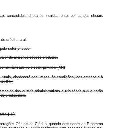
s concedidos, direta ou indiretamente, por bancos oficiais
e crédito rural:
pelo setor privado;
 valor de mercado desses produtos.
omercializado pelo setor privado. (NR)
ais, obedecerá aos limites, às condições, aos critérios e à
to. (NR)
rescido dos custos administrativos e tributários a que estão
o crédito rural.
o
para § 1
:
Operações Oficiais de Crédito, quando destinados ao Programa