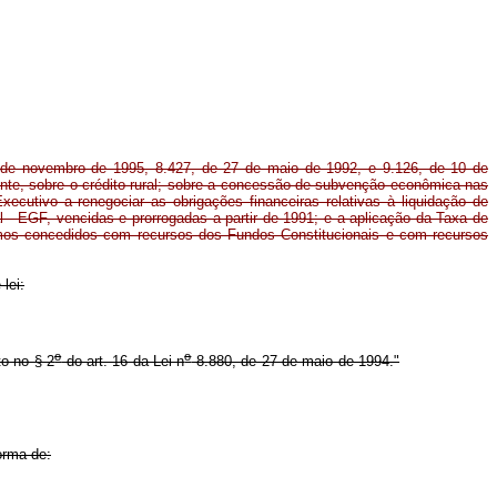
de novembro de 1995, 8.427, de 27 de maio de 1992, e 9.126, de 10 de
te, sobre o crédito rural; sobre a concessão de subvenção econômica nas
Executivo a renegociar as obrigações financeiras relativas à liquidação de
- EGF, vencidas e prorrogadas a partir de 1991; e a aplicação da Taxa de
mos concedidos com recursos dos Fundos Constitucionais e com recursos
lei:
o
o
to no § 2
do art. 16 da Lei n
8.880, de 27 de maio de 1994."
orma de: