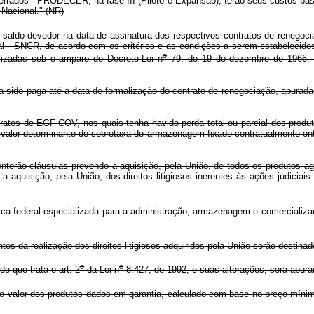
rrados - PRODECER, na fase III (Piloto e Expansão), terão seus custos bás
 Nacional." (NR)
saldo devedor na data de assinatura dos respectivos contratos de renegociaç
l - SNCR, de acordo com os critérios e as condições a serem estabelecidos 
o
zadas sob o amparo do Decreto-Lei n
79, de 19 de dezembro de 1966, c
ha sido paga até a data de formalização do contrato de renegociação, apurad
ntratos de EGF-COV, nos quais tenha havido perda total ou parcial dos produ
 valor determinante de sobretaxa de armazenagem fixado contratualmente en
onterão cláusulas prevendo a aquisição, pela União, de todos os produtos
 a aquisição, pela União, dos direitos litigiosos inerentes às ações judici
ica federal especializada para a administração, armazenagem e comercializa
s da realização dos direitos litigiosos adquiridos pela União serão destinad
o
o
e que trata o art. 2
da Lei n
8.427, de 1992, e suas alterações, será apura
 o valor dos produtos dados em garantia, calculado com base no preço mínimo