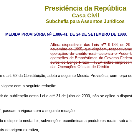
Presidência da República
Casa Civil
Subchefia para Assuntos Jurídicos
o
MEDIDA PROVISÓRIA N
1.886-41, DE 24 DE SETEMBRO DE 1999.
os
Altera dispositivos das Leis n
9.138, de 29 
novembro de 1995, que dispõem, respectivamen
operações de crédito rural; autoriza o Poder 
operações de Empréstimos do Governo Federal 
Juros de Longo Prazo - TJLP sobre emprésti
das Operações Oficiais de Crédito.
re o art. 62 da Constituição, adota a seguinte Medida Provisória, com força de 
 vigorar com a seguinte redação:
ir da publicação desta Lei e até 31 de julho de 2000, não se aplica o dispos
, passam a vigorar com a seguinte redação:
o o disposto nesta Lei, subvenções econômicas a produtores rurais, sob a f
is de origem extrativa;