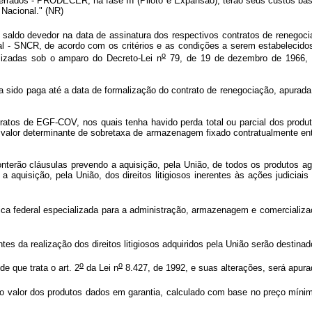
rrados - PRODECER, na fase III (Piloto e Expansão), terão seus custos bás
 Nacional." (NR)
saldo devedor na data de assinatura dos respectivos contratos de renegociaç
l - SNCR, de acordo com os critérios e as condições a serem estabelecidos 
o
zadas sob o amparo do Decreto-Lei n
79, de 19 de dezembro de 1966, c
ha sido paga até a data de formalização do contrato de renegociação, apurad
ntratos de EGF-COV, nos quais tenha havido perda total ou parcial dos produ
 valor determinante de sobretaxa de armazenagem fixado contratualmente en
onterão cláusulas prevendo a aquisição, pela União, de todos os produtos
 a aquisição, pela União, dos direitos litigiosos inerentes às ações judici
ica federal especializada para a administração, armazenagem e comercializa
s da realização dos direitos litigiosos adquiridos pela União serão destinad
o
o
e que trata o art. 2
da Lei n
8.427, de 1992, e suas alterações, será apura
 o valor dos produtos dados em garantia, calculado com base no preço mínimo