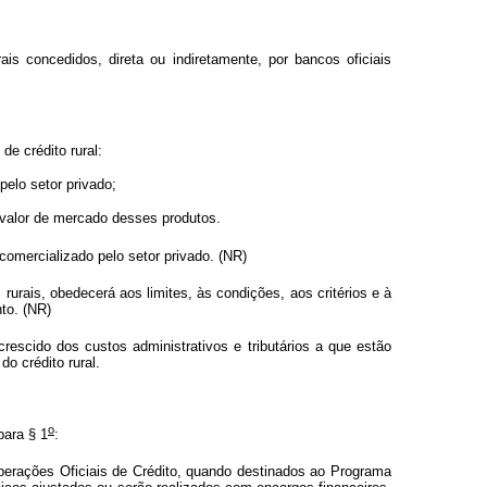
s concedidos, direta ou indiretamente, por bancos oficiais
e crédito rural:
pelo setor privado;
 valor de mercado desses produtos.
omercializado pelo setor privado. (NR)
ais, obedecerá aos limites, às condições, aos critérios e à
to. (NR)
rescido dos custos administrativos e tributários a que estão
o crédito rural.
o
para § 1
:
Operações Oficiais de Crédito, quando destinados ao Programa