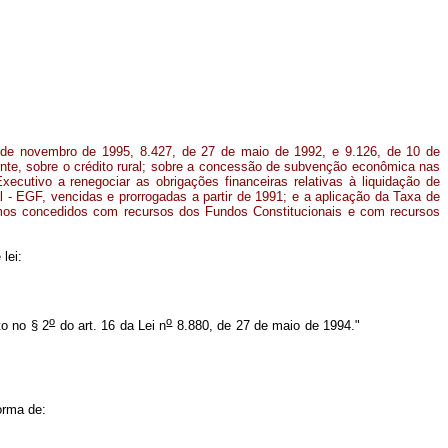
de novembro de 1995, 8.427, de 27 de maio de 1992, e 9.126, de 10 de
te, sobre o crédito rural; sobre a concessão de subvenção econômica nas
Executivo a renegociar as obrigações financeiras relativas à liquidação de
- EGF, vencidas e prorrogadas a partir de 1991; e a aplicação da Taxa de
mos concedidos com recursos dos Fundos Constitucionais e com recursos
lei:
o
o
to no § 2
do art. 16 da Lei n
8.880, de 27 de maio de 1994."
orma de: