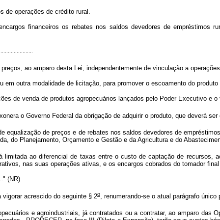
os de operações de crédito rural.
ncargos financeiros os rebates nos saldos devedores de empréstimos rurai
.......................
reços, ao amparo desta Lei, independentemente de vinculação a operações d
ou em outra modalidade de licitação, para promover o escoamento do produto 
opções de venda de produtos agropecuários lançados pelo Poder Executivo e o
nera o Governo Federal da obrigação de adquirir o produto, que deverá ser c
qualização de preços e de rebates nos saldos devedores de empréstimos rur
nda, do Planejamento, Orçamento e Gestão e da Agricultura e do Abastecimen
limitada ao diferencial de taxas entre o custo de captação de recursos, ac
erativos, nas suas operações ativas, e os encargos cobrados do tomador final d
" (NR)
..
o
vigorar acrescido do seguinte § 2
, renumerando-se o atual parágrafo único 
ecuários e agroindustriais, já contratados ou a contratar, ao amparo das 