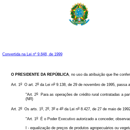
Convertida na Lei nº 9.848, de 1999
O PRESIDENTE DA REPÚBLICA
, no uso da atribuição que lhe confe
o
o
o
Art. 1
O art. 2
da Lei n
9.138, de 29 de novembro de 1995, passa a
o
"Art. 2
Para as operações de crédito rural contratadas a part
(NR)
o
o
o
o
o
o
Art. 2
Os arts. 1
, 2
, 3
e 4
da Lei n
8.427, de 27 de maio de 1992
o
"Art. 1
É o Poder Executivo autorizado a conceder, observad
I - equalização de preços de produtos agropecuários ou vegeta