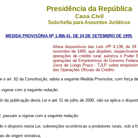
Presidência da República
Casa Civil
Subchefia para Assuntos Jurídicos
o
MEDIDA PROVISÓRIA N
1.886-41, DE 24 DE SETEMBRO DE 1999.
os
Altera dispositivos das Leis n
9.138, de 29 
novembro de 1995, que dispõem, respectivamen
operações de crédito rural; autoriza o Poder 
operações de Empréstimos do Governo Federal 
Juros de Longo Prazo - TJLP sobre emprésti
das Operações Oficiais de Crédito.
re o art. 62 da Constituição, adota a seguinte Medida Provisória, com força de 
 vigorar com a seguinte redação:
ir da publicação desta Lei e até 31 de julho de 2000, não se aplica o dispos
, passam a vigorar com a seguinte redação:
o o disposto nesta Lei, subvenções econômicas a produtores rurais, sob a f
is de origem extrativa;