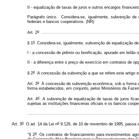
II - equalização de taxas de juros e outros encargos financeir
Parágrafo único. Considera-se, igualmente, subvenção de e
federais e bancos cooperativos. (NR)
o
Art. 2
........................................................................................
................
o
§ 1
Considera-se, igualmente, subvenção de equalização de p
I - a concessão de prêmio ou bonificação, apurado em leilão 
II - a diferença entre o preço de exercício em contratos de 
o
§ 2
A concessão da subvenção a que se refere este artigo exo
o
Art. 3
A concessão de subvenção econômica, sob a forma de e
forma estabelecidos, em conjunto, pelos Ministérios da Faze
o
Art. 4
A subvenção de equalização de taxas de juros ficará 
sujeitas as instituições financeiras oficiais e os bancos coop
........................................................................................................................
o
o
Art. 3
O art. 14 da Lei n
9.126, de 10 de novembro de 1995, passa a 
o
"§ 2
Os contratos de financiamento para investimentos agrop