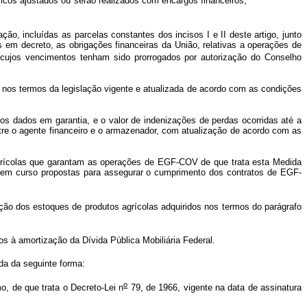
icos ajustados ou serão realizados com encargos financeiros,
ão, incluídas as parcelas constantes dos incisos I e II deste artigo, junto
em decreto, as obrigações financeiras da União, relativas a operações de
ujos vencimentos tenham sido prorrogados por autorização do Conselho
a nos termos da legislação vigente e atualizada de acordo com as condições
tos dados em garantia, e o valor de indenizações de perdas ocorridas até a
tre o agente financeiro e o armazenador, com atualização de acordo com as
 agrícolas que garantam as operações de EGF-COV de que trata esta Medida
ais em curso propostas para assegurar o cumprimento dos contratos de EGF-
ção dos estoques de produtos agrícolas adquiridos nos termos do parágrafo
os à amortização da Dívida Pública Mobiliária Federal.
da da seguinte forma:
o
, de que trata o Decreto-Lei n
79, de 1966, vigente na data de assinatura