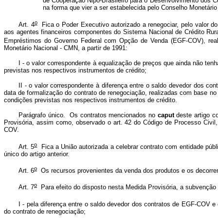
de Cooperação Nipo-Brasileiro para o Desenvolvimento dos Ce
na forma que vier a ser estabelecida pelo Conselho Monetário
o
Art. 4
Fica o Poder Executivo autorizado a renegociar, pelo valor do 
aos agentes financeiros componentes do Sistema Nacional de Crédito Rura
Empréstimos do Governo Federal com Opção de Venda (EGF-COV), reali
Monetário Nacional - CMN, a partir de 1991:
I - o valor correspondente à equalização de preços que ainda não ten
previstas nos respectivos instrumentos de crédito;
II - o valor correspondente à diferença entre o saldo devedor dos co
data de formalização do contrato de renegociação, realizadas com base no
condições previstas nos respectivos instrumentos de crédito.
Parágrafo único. Os contratos mencionados no
caput
deste artigo c
Provisória, assim como, observado o art. 42 do Código de Processo Civil,
COV.
o
Art. 5
Fica a União autorizada a celebrar contrato com entidade públ
único do artigo anterior.
o
Art. 6
Os recursos provenientes da venda dos produtos e os decorrente
o
Art. 7
Para efeito do disposto nesta Medida Provisória, a subvenção d
I - pela diferença entre o saldo devedor dos contratos de EGF-COV e
do contrato de renegociação;