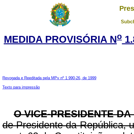
Pres
Subch
o
MEDIDA PROVISÓRIA N
1.
Revogada e Reeditada pela MPv nº 1.990-26, de 1999
Texto para impressão
O VICE-PRESIDENTE DA
de Presidente da República, u