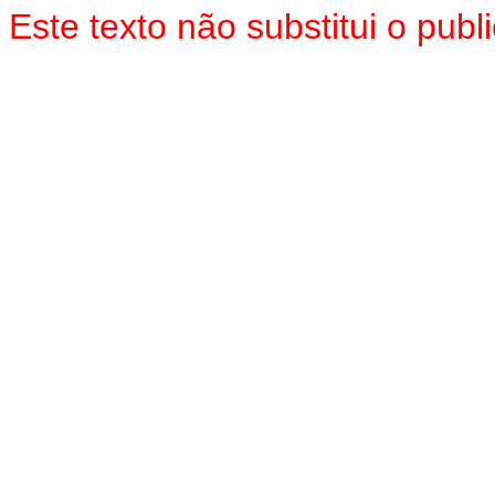
Este texto não substitui o pub