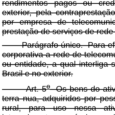
rendimentos pagos ou cred
exterior, pela contraprestaç
por empresa de telecomunic
prestação de serviços de rede 
Parágrafo único. Para efeit
corporativa a rede de teleco
ou entidade, a qual interliga
Brasil e no exterior.
o
Art. 5
Os bens do ativ
terra nua, adquiridos por pes
rural, para uso nessa ati