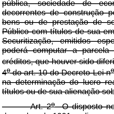
pública, sociedade de eco
decorrentes de construção p
bens ou de prestação de se
Público com títulos de sua em
Securitização, emitidos esp
poderá computar a parcela 
créditos, que houver sido dife
o
4
do art. 10 do Decreto-Lei n
na determinação do lucro re
títulos ou de sua alienação so
o
Art. 2
O disposto no 