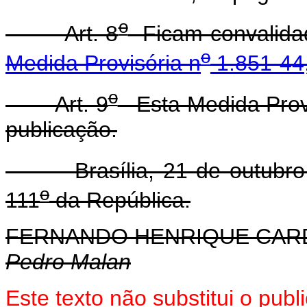
o
Art. 8
Ficam convalidad
o
Medida Provisória n
1.851-44,
o
Art. 9
Esta Medida Provi
publicação.
Brasília, 21 de outubro 
o
111
da República.
FERNANDO HENRIQUE CA
Pedro Malan
Este texto não substitui o pub