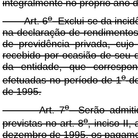
integralmente no próprio ano d
o
Art. 6
Exclui-se da incid
na declaração de rendimentos 
de previdência privada, cujo
recebido por ocasião de seu 
da entidade, que correspon
o
efetuadas no período de 1
de
de 1995.
o
Art. 7
Serão admitid
o
previstas no art. 8
, inciso II,
dezembro de 1995, os pagame