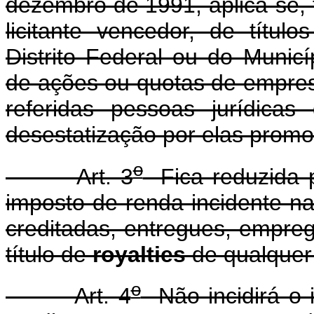
dezembro de 1991, aplica-se,
licitante vencedor, de títul
Distrito Federal ou do Municí
de ações ou quotas de empresa
referidas pessoas jurídicas
desestatização por elas promo
o
Art. 3
Fica reduzida p
imposto de renda incidente na
creditadas, entregues, empreg
título de
royalties
de qualquer
o
Art. 4
Não incidirá o 