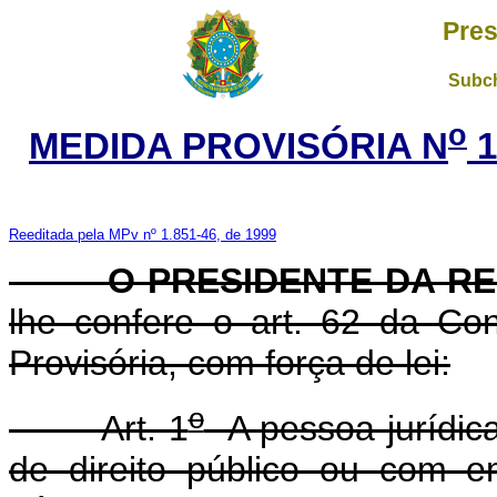
Pres
Subch
o
MEDIDA PROVISÓRIA N
1
Reeditada pela MPv nº 1.851-46, de 1999
O PRESIDENTE DA REP
lhe confere o art. 62 da Con
Provisória, com força de lei:
o
Art. 1
A pessoa jurídica
de direito público ou com 