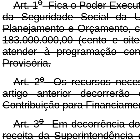
o
Art. 1
Fica o Poder Executi
da Seguridade Social da U
Planejamento e Orçamento, cr
183.000.000,00 (cento e oite
atender à programação con
Provisória.
o
Art. 2
Os recursos necess
artigo anterior decorrerã
Contribuição para Financiame
o
Art. 3
Em decorrência do d
receita da Superintendência