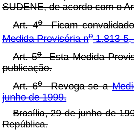
SUDENE, de acordo com o Anex
o
Art. 4
Ficam convalidados
o
Medida Provisória n
1.813-5, 
o
Art. 5
Esta Medida Provisó
publicação.
o
Art. 6
Revoga-se a
Medi
junho de 1999.
Brasília, 29 de junho de 19
República.