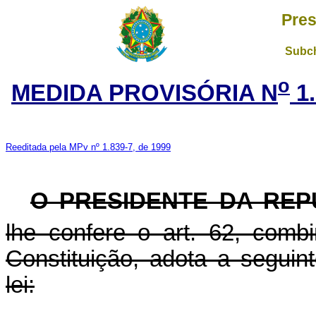
Pres
Subch
o
MEDIDA PROVISÓRIA N
1.
Reeditada pela MPv nº 1.839-7, de 1999
O PRESIDENTE DA REP
lhe confere o art. 62, com
Constituição, adota a seguin
lei: