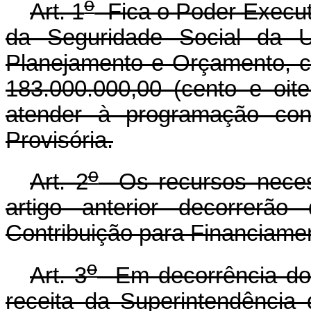
o
Art. 1
Fica o Poder Executi
da Seguridade Social da U
Planejamento e Orçamento, cr
183.000.000,00 (cento e oite
atender à programação con
Provisória.
o
Art. 2
Os recursos necess
artigo anterior decorrerã
Contribuição para Financiame
o
Art. 3
Em decorrência do d
receita da Superintendência