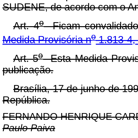
SUDENE, de acordo com o Anex
o
Art. 4
Ficam convalidados
o
Medida Provisória n
1.813-4,
o
Art. 5
Esta Medida Provisó
publicação.
Brasília, 17 de junho de 19
República.
FERNANDO HENRIQUE CA
Paulo Paiva