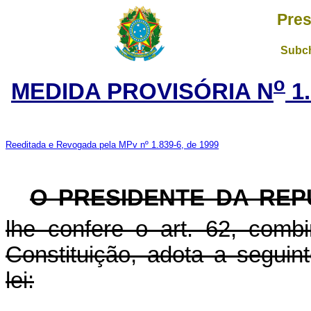
Pres
Subch
o
MEDIDA PROVISÓRIA N
1.
Reeditada e Revogada pela MPv nº 1.839-6, de 1999
O PRESIDENTE DA REP
lhe confere o art. 62, com
Constituição, adota a seguin
lei: