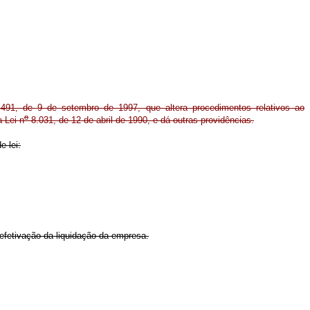
491, de 9 de setembro de 1997, que altera procedimentos relativos ao
o
 Lei n
8.031, de 12 de abril de 1990, e dá outras providências.
 lei:
fetivação da liquidação da empresa.