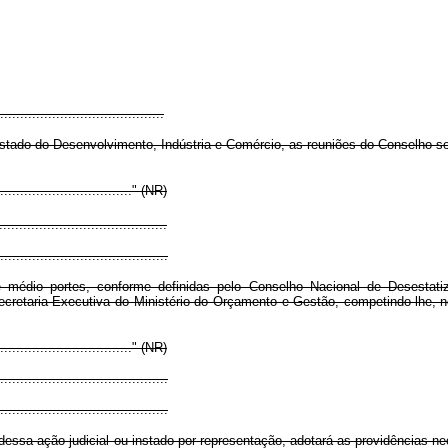
.........................................
ado do Desenvolvimento, Indústria e Comércio, as reuniões do Conselho ser
..................................." (NR)
.........................................
..........................................
édio portes, conforme definidas pelo Conselho Nacional de Desestatiz
retaria-Executiva do Ministério do Orçamento e Gestão, competindo-lhe, no 
..................................." (NR)
.........................................
..........................................
sa ação judicial ou instado por representação, adotará as providências nec