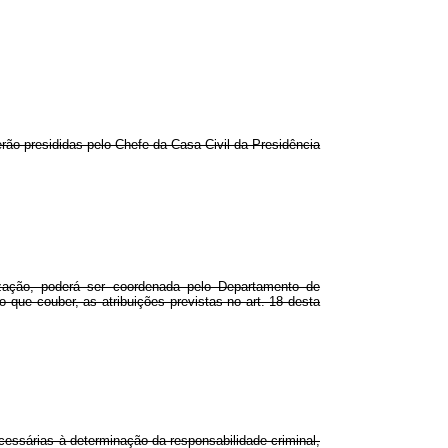
ão presididas pelo Chefe da Casa Civil da Presidência
ação, poderá ser coordenada pelo Departamento de
que couber, as atribuições previstas no art. 18 desta
essárias à determinação da responsabilidade criminal,