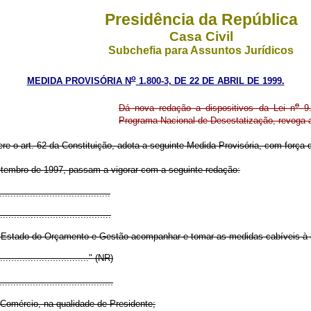
Presidência da República
Casa Civil
Subchefia para Assuntos Jurídicos
o
MEDIDA PROVISÓRIA N
1.800-3, DE 22 DE ABRIL DE 1999.
o
Dá nova redação a dispositivos da Lei n
9.
Programa Nacional de Desestatização, revoga a
 art. 62 da Constituição, adota a seguinte Medida Provisória, com força de
etembro de 1997, passam a vigorar com a seguinte redação:
........................................
........................................
e Estado do Orçamento e Gestão acompanhar e tomar as medidas cabíveis à e
.................................." (NR)
.........................................
 Comércio, na qualidade de Presidente;