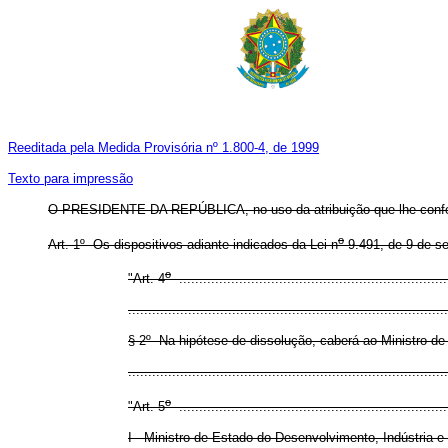
Reeditada pela Medida Provisória nº 1.800-4, de 1999
Texto para impressão
O PRESIDENTE DA REPÚBLICA, no uso da atribuição que lhe confere o
o
Art. 1
º
Os dispositivos adiante indicados da Lei n
9.491, de 9 de s
o
"Art. 4
...................................................................
................................................................................
§ 2
º
Na hipótese de dissolução, caberá ao Ministro d
..............................................................................
o
"Art. 5
...................................................................
I - Ministro de Estado do Desenvolvimento, Indústria e