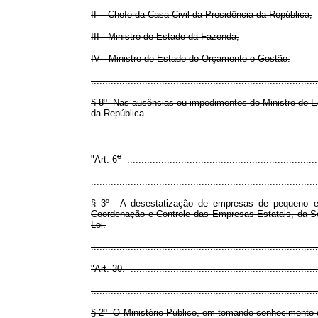
II - Chefe da Casa Civil da Presidência da República;
III - Ministro de Estado da Fazenda;
IV - Ministro de Estado do Orçamento e Gestão.
................................................................................
§ 8
º
Nas ausências ou impedimentos do Ministro de Est
da República.
..............................................................................
o
"Art. 6
....................................................................
................................................................................
§ 3
º
A desestatização de empresas de pequeno e m
Coordenação e Controle das Empresas Estatais, da Sec
Lei.
..............................................................................
"Art. 30. ...................................................................
................................................................................
§ 2
º
O Ministério Público, em tomando conhecimento des