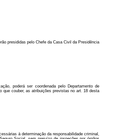
ão presididas pelo Chefe da Casa Civil da Presidência
zação, poderá ser coordenada pelo Departamento de
que couber, as atribuições previstas no art. 18 desta
cessárias à determinação da responsabilidade criminal,
o Seguro Social, sem prejuízo de inspeções por órgãos