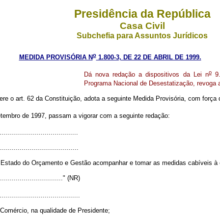
Presidência da República
Casa Civil
Subchefia para Assuntos Jurídicos
o
MEDIDA PROVISÓRIA N
1.800-3, DE 22 DE ABRIL DE 1999.
o
Dá nova redação a dispositivos da Lei n
9.
Programa Nacional de Desestatização, revoga a
ere o art. 62 da Constituição, adota a seguinte Medida Provisória, com força d
etembro de 1997, passam a vigorar com a seguinte redação:
........................................
........................................
e Estado do Orçamento e Gestão acompanhar e tomar as medidas cabíveis à e
.................................." (NR)
.........................................
 Comércio, na qualidade de Presidente;