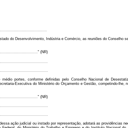
.........................................
tado do Desenvolvimento, Indústria e Comércio, as reuniões do Conselho ser
..................................." (NR)
.........................................
..........................................
édio portes, conforme definidas pelo Conselho Nacional de Desestati
retaria-Executiva do Ministério do Orçamento e Gestão, competindo-lhe, no 
..................................." (NR)
.........................................
..........................................
ssa ação judicial ou instado por representação, adotará as providências ne
a Federal, do Ministério do Trabalho e Emprego e do Instituto Nacional d