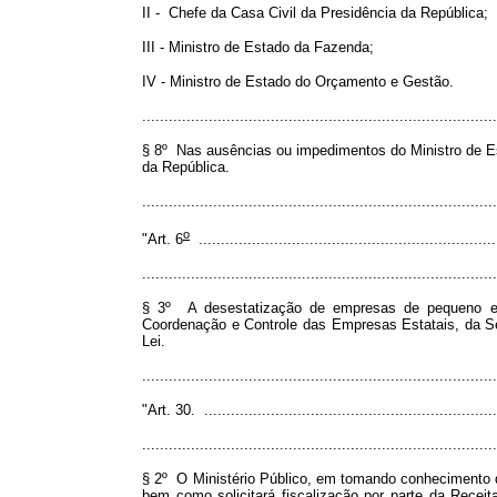
II - Chefe da Casa Civil da Presidência da República;
III - Ministro de Estado da Fazenda;
IV - Ministro de Estado do Orçamento e Gestão.
................................................................................
§ 8º Nas ausências ou impedimentos do Ministro de Es
da República.
..............................................................................
o
"Art. 6
....................................................................
................................................................................
§ 3º A desestatização de empresas de pequeno e m
Coordenação e Controle das Empresas Estatais, da Sec
Lei.
..............................................................................
"Art. 30. ...................................................................
................................................................................
§ 2º O Ministério Público, em tomando conhecimento de
bem como solicitará fiscalização por parte da Receit