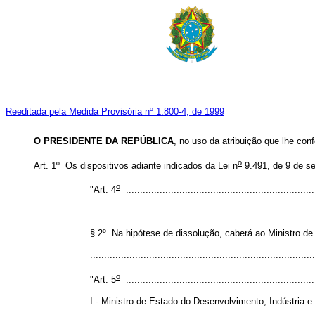
Reeditada pela Medida Provisória nº 1.800-4, de 1999
O PRESIDENTE DA REPÚBLICA
, no uso da atribuição que lhe conf
o
Art. 1º Os dispositivos adiante indicados da Lei n
9.491, de 9 de s
o
"Art. 4
...................................................................
................................................................................
§ 2º Na hipótese de dissolução, caberá ao Ministro d
..............................................................................
o
"Art. 5
...................................................................
I - Ministro de Estado do Desenvolvimento, Indústria e