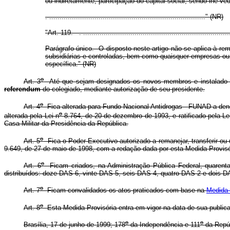
ou indiretamente, participação do capital social, sendo-lhe v
. ............................................................................" (NR)
"Art. 119. . .......................................................................
Parágrafo único. O disposto neste artigo não se aplica à r
subsidiárias e controladas, bem como quaisquer empresas ou en
específica." (NR)
o
Art. 3
Até que sejam designados os novos membros e instalado o C
referendum
do colegiado, mediante autorização de seu presidente.
o
Art. 4
Fica alterada para Fundo Nacional Antidrogas - FUNAD a de
o
alterada pela Lei n
8.764, de 20 de dezembro de 1993, e ratificado pela Le
Casa Militar da Presidência da República.
o
Art. 5
Fica o Poder Executivo autorizado a remanejar, transferir ou 
9.649, de 27 de maio de 1998, com a redação dada por esta Medida Provisó
o
Art. 6
Ficam criados, na Administração Pública Federal, quarent
distribuídos: doze DAS 6, vinte DAS 5, seis DAS 4, quatro DAS 2 e dois D
o
Art. 7
Ficam convalidados os atos praticados com base na
Medida 
o
Art. 8
Esta Medida Provisória entra em vigor na data de sua public
o
o
Brasília, 17 de junho de 1999; 178
da Independência e 111
da Repúb