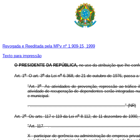
Revogada e Reeditada pela MPv nº 1.909-15, 1999
Texto para impressão
O PRESIDENTE DA REPÚBLICA,
no uso da atribuição que lhe conf
o
o
o
Art. 1
O art. 3
da Lei n
6.368, de 21 de outubro de 1976, passa a 
o
"Art. 3
As atividades de prevenção, repressão ao tráfico i
atividade de recuperação de dependentes serão integradas num
e municipal.
. ............................................................................" (NR)
o
o
Art. 2
Os arts. 117 e 119 da Lei n
8.112, de 11 dezembro de 1990, 
"Art. 117. . .......................................................................
X - participar de gerência ou administração de empresa priva