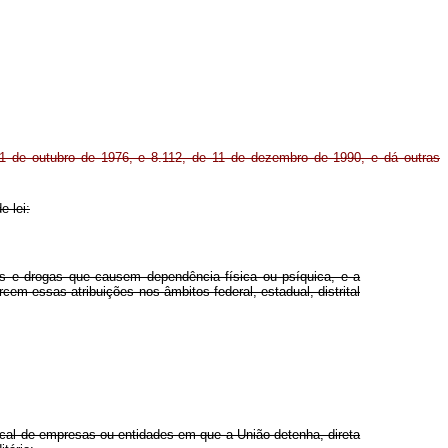
1 de outubro de 1976, e 8.112, de 11 de dezembro de 1990, e dá outras
e lei:
es e drogas que causem dependência física ou psíquica, e a
em essas atribuições nos âmbitos federal, estadual, distrital
iscal de empresas ou entidades em que a União detenha, direta