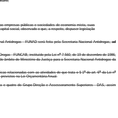
tário;
 das empresas públicas e sociedades de economia mista, suas
pital social, observado o que, a respeito, dispuser legislação
l Antidrogas - FUNAD será feita pela Secretaria Nacional Antidrogas,
ad
o
ogas - FUNCAB, instituído pela Lei n
7.560, de 19 de dezembro de 1986,
 âmbito do Ministério da Justiça para a Secretaria Nacional Antidrogas da
o
o
o
ricas relacionadas com as atividades de que trata o § 1
do art. 6
da Lei n
previstos na Lei Orçamentária Anual.
ta e quatro do Grupo-Direção e Assessoramento Superiores - DAS, assim