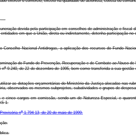
edado exercer o comércio, exceto na qualidade de acionista, cotista ou comandi
.....
emuneração devida pela participação em conselhos de administração e fiscal
tidades em que a União, direta ou indiretamente, detenha participação no ca
onselho Nacional Antidrogas, a aplicação dos recursos do Fundo Naciona
nominação do Fundo de Prevenção, Recuperação e de Combate ao Abuso de Dr
o
i n
9.240, de 22 de dezembro de 1995, bem como transferida a sua gestão do
utilizar as dotações orçamentárias do Ministério da Justiça alocadas nas rub
ria, observados os mesmos subprojetos, subatividades e grupos de despesa 
a e cinco cargos em comissão, sendo um de Natureza Especial, e quaren
AS 1.
o
Provisória n
1.794-13, de 20 de maio
de 1999.
ação.
lica.