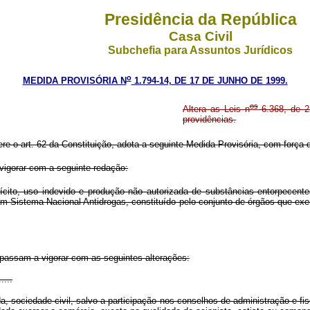
Presidência da República
Casa Civil
Subchefia para Assuntos Jurídicos
o
MEDIDA PROVISÓRIA N
1.794-14, DE 17 DE JUNHO DE 1999.
os
Altera as Leis n
6.368, de 2
providências.
ere o art. 62 da Constituição, adota a seguinte Medida Provisória, com força d
vigorar com a seguinte redação:
lícito, uso indevido e produção não autorizada de substâncias entorpecent
 Sistema Nacional Antidrogas, constituído pelo conjunto de órgãos que exerc
passam a vigorar com as seguintes alterações:
.....
da, sociedade civil, salvo a participação nos conselhos de administração e f