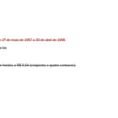
o
e 1
de maio de 1997 a 30 de abril de 1998.
 lei:
or horário a R$ 0,54 (cinqüenta e quatro centavos).