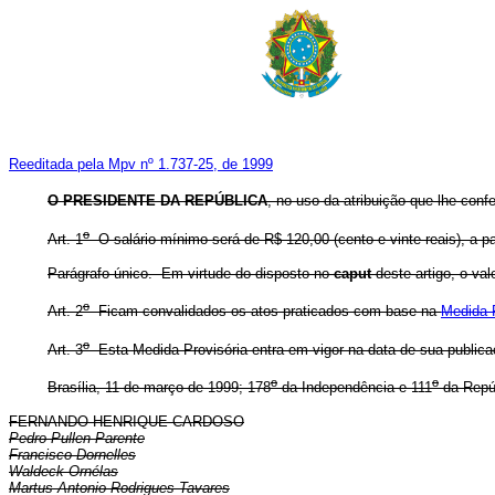
Reeditada pela Mpv nº 1.737-25, de 1999
O PRESIDENTE DA REPÚBLICA
, no uso da atribuição que lhe conf
o
Art. 1
O salário mínimo será de R$ 120,00 (cento e vinte reais), a par
Parágrafo único. Em virtude do disposto no
caput
deste artigo, o val
o
Art. 2
Ficam convalidados os atos praticados com base na
Medida P
o
Art. 3
Esta Medida Provisória entra em vigor na data de sua publica
o
o
Brasília, 11 de março de 1999; 178
da Independência e 111
da Repú
FERNANDO HENRIQUE CARDOSO
Pedro Pullen Parente
Francisco Dornelles
Waldeck Ornélas
Martus Antonio Rodrigues Tavares