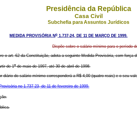
Presidência da República
Casa Civil
Subchefia para Assuntos Jurídicos
o
MEDIDA PROVISÓRIA N
1.737-24, DE 11 DE MARÇO DE 1999.
Dispõe sobre o salário mínimo para o período d
ere o art. 62 da Constituição, adota a seguinte Medida Provisória, com força de
o
tir de 1
de maio de 1997, até 30 de abril de 1998.
or diário do salário mínimo corresponderá a R$ 4,00 (quatro reais) e o seu val
rovisória no 1.737-23, de 11 de fevereiro de 1999.
ção.
blica.