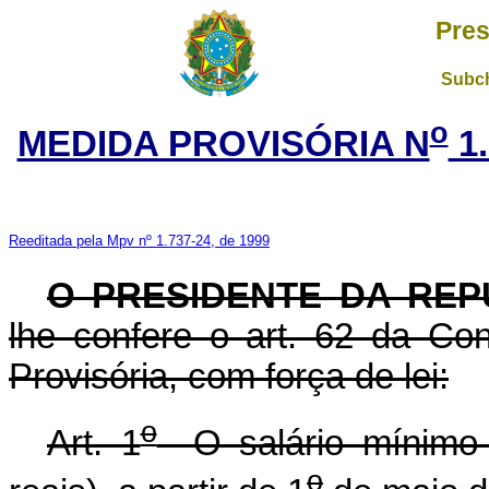
Pres
Subch
o
MEDIDA PROVISÓRIA N
1.
Reeditada pela Mpv nº 1.737-24, de 1999
O PRESIDENTE DA REP
lhe confere o art. 62 da Con
Provisória, com força de lei:
o
Art. 1
O salário mínimo s
o