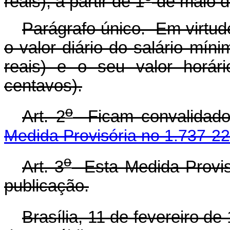
reais), a partir de 1
de maio de
Parágrafo único. Em virtud
o valor diário do salário mín
reais) e o seu valor horár
centavos).
o
Art. 2
Ficam convalidados
Medida Provisória no 1.737-22
o
Art. 3
Esta Medida Provisó
publicação.
Brasília, 11 de fevereiro de