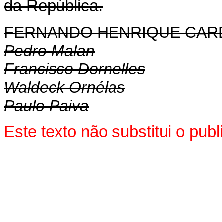
da República.
FERNANDO HENRIQUE CA
Pedro Malan
Francisco Dornelles
Waldeck Ornélas
Paulo Paiva
Este texto não substitui o pu