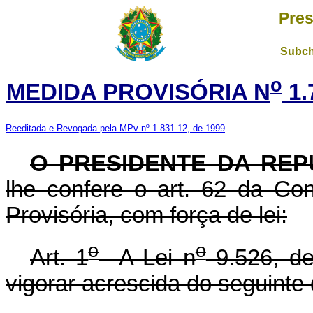
Pres
Subch
o
MEDIDA PROVISÓRIA N
1.
Reeditada e Revogada pela MPv nº 1.831-12, de 1999
O PRESIDENTE DA REP
lhe confere o art. 62 da Con
Provisória, com força de lei:
o
o
Art. 1
A Lei n
9.526, de
vigorar acrescida do seguinte 