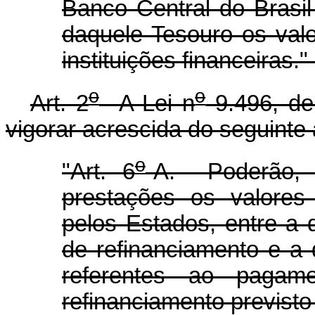
Banco Central do Brasil
daquele Tesouro os val
instituições financeiras."
o
o
Art. 2
A Lei n
9.496, de
vigorar acrescida do seguinte 
o
"Art. 6
-A. Poderão, 
prestações os valores
pelos Estados, entre a 
de refinanciamento e a d
referentes ao pagam
refinanciamento previsto