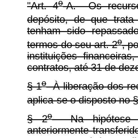
o
"Art. 4
-A. Os recurso
depósito, de que trata
tenham sido repassado
o
termos do seu art. 2
, p
instituições financeira
contratos, até 31 de de
o
§ 1
À liberação dos rec
aplica-se o disposto no §
o
§ 2
Na hipótese de
anteriormente transferid