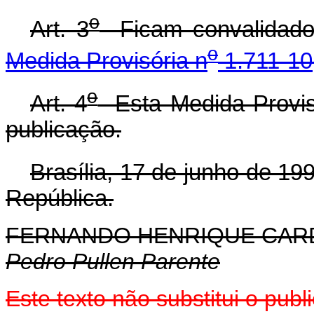
o
Art. 3
Ficam convalidados
o
Medida Provisória n
1.711-10
o
Art. 4
Esta Medida Provisó
publicação.
Brasília, 17 de junho de 19
República.
FERNANDO HENRIQUE CA
Pedro Pullen Parente
Este texto não substitui o publ