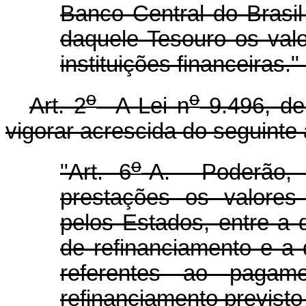
Banco Central do Brasil
daquele Tesouro os val
instituições financeiras."
o
o
Art. 2
A Lei n
9.496, de
vigorar acrescida do seguinte 
o
"Art. 6
-A. Poderão, 
prestações os valores
pelos Estados, entre a 
de refinanciamento e a d
referentes ao pagam
refinanciamento previsto