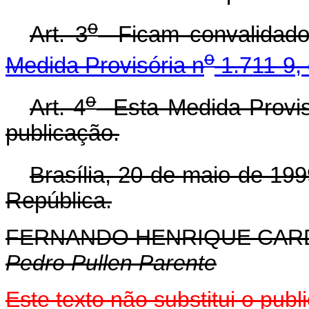
o
Art. 3
Ficam convalidados
o
Medida Provisória n
1.711-9, 
o
Art. 4
Esta Medida Provisó
publicação.
Brasília, 20 de maio de 199
República.
FERNANDO HENRIQUE CA
Pedro Pullen Parente
Este texto não substitui o publ