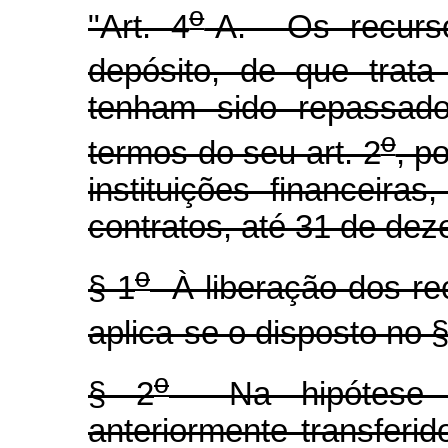
o
"Art. 4
-A. Os recurso
depósito, de que trata
tenham sido repassado
o
termos do seu art. 2
, p
instituições financeira
contratos, até 31 de de
o
§ 1
À liberação dos rec
aplica-se o disposto no §
o
§ 2
Na hipótese de
anteriormente transferid