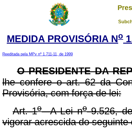
Pres
Subch
o
MEDIDA PROVISÓRIA N
1
Reeditada pela MPv nº 1.711-11, de 1999
O PRESIDENTE DA RE
lhe confere o art. 62 da Con
Provisória, com força de lei:
o
o
Art. 1
A Lei n
9.526, de
vigorar acrescida do seguinte 