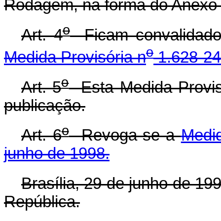
Rodagem, na forma do Anexo I
o
Art. 4
Ficam convalidados
o
Medida Provisória n
1.628-24
o
Art. 5
Esta Medida Provisó
publicação.
o
Art. 6
Revoga-se a
Medid
junho de 1998.
Brasília, 29 de junho de 19
República.