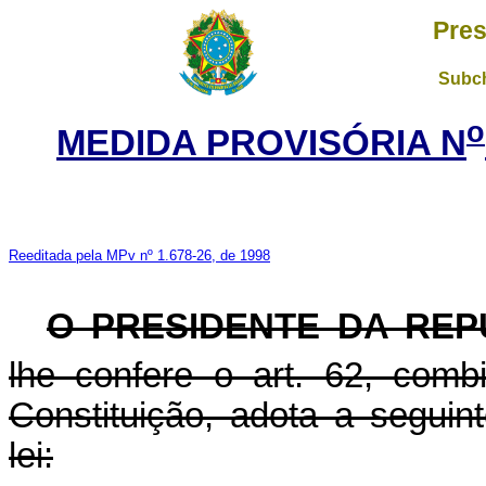
Pres
Subch
o
MEDIDA PROVISÓRIA N
Reeditada pela MPv nº 1.678-26, de 1998
O PRESIDENTE DA REP
lhe confere o art. 62, com
Constituição, adota a seguin
lei: