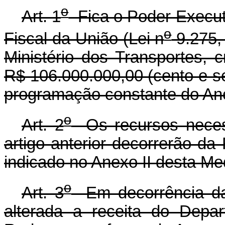
o
Art. 1
Fica o Poder Executi
o
Fiscal da União (Lei n
9.275,
Ministério dos Transportes, cr
R$ 106.000.000,00 (cento e se
programação constante do Ane
o
Art. 2
Os recursos necess
artigo anterior decorrerão d
indicado no Anexo II desta Me
o
Art. 3
Em decorrência da a
alterada a receita do Depa