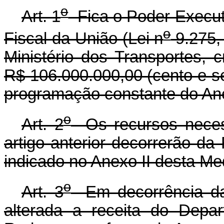
o
Art. 1
Fica o Poder Executi
o
Fiscal da União (Lei n
9.275,
Ministério dos Transportes, cr
R$ 106.000.000,00 (cento e se
programação constante do Ane
o
Art. 2
Os recursos necess
artigo anterior decorrerão d
indicado no Anexo II desta Me
o
Art. 3
Em decorrência da a
alterada a receita do Depa