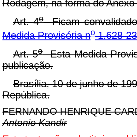
Rodagem, na forma do Anexo I
o
Art. 4
Ficam convalidados
o
Medida Provisória n
1.628-23
o
Art. 5
Esta Medida Provisó
publicação.
Brasília, 10 de junho de 19
República.
FERNANDO HENRIQUE CA
Antonio Kandir