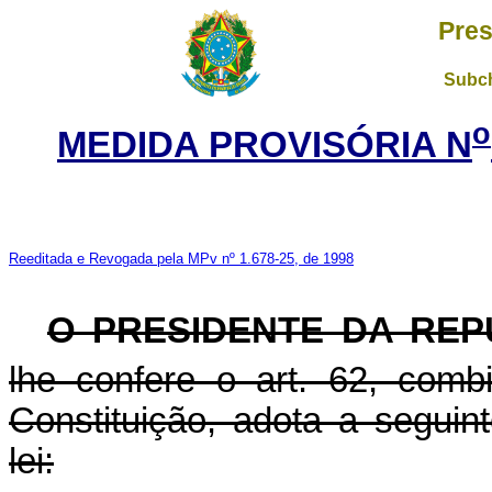
Pres
Subch
o
MEDIDA PROVISÓRIA N
Reeditada e Revogada pela MPv nº 1.678-25, de 1998
O PRESIDENTE DA REP
lhe confere o art. 62, com
Constituição, adota a seguin
lei: