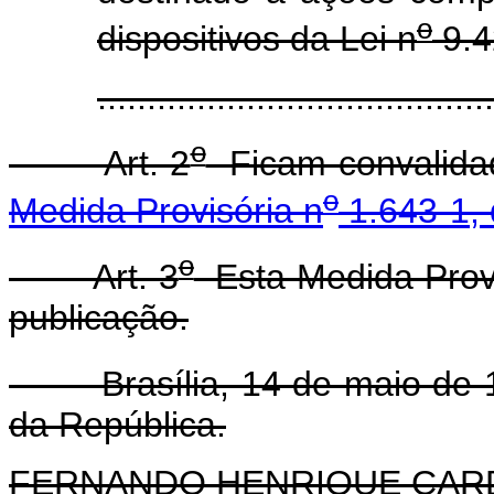
o
dispositivos da Lei n
9.4
......................................
o
Art. 2
Ficam convalidad
o
Medida Provisória n
1.643-1, 
o
Art. 3
Esta Medida Provi
publicação.
Brasília, 14 de maio de 1
da República.
FERNANDO HENRIQUE CA