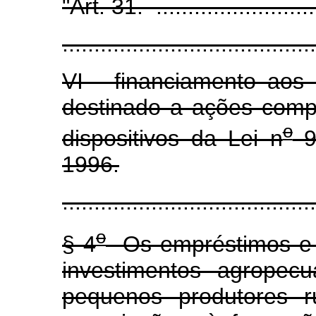
"Art. 31. ...........................
........................................
VI - financiamento aos 
destinado a ações comp
o
dispositivos da Lei n
9
1996.
........................................
o
§ 4
Os empréstimos e f
investimentos agropec
pequenos produtores r