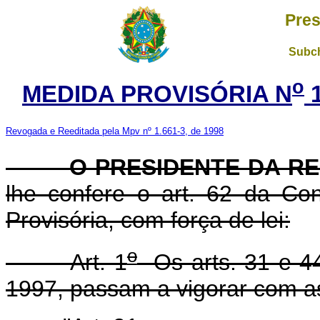
Pres
Subch
o
MEDIDA PROVISÓRIA N
1
Revogada e Reeditada pela Mpv nº 1.661-3, de 1998
O PRESIDENTE DA RE
lhe confere o art. 62 da Con
Provisória, com força de lei:
o
Art. 1
Os arts. 31 e 44
1997, passam a vigorar com as