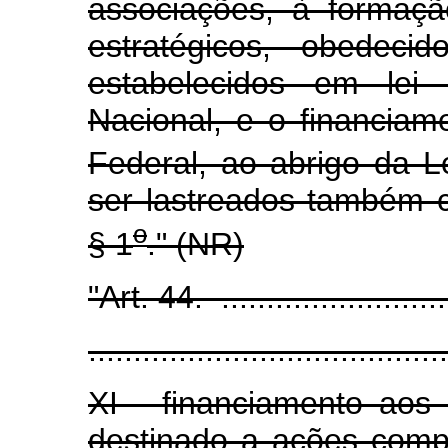
associações, à formaç
estratégicos, obedeci
estabelecidos em lei
Nacional, e o financiam
Federal, ao abrigo da L
ser lastreados também 
o
§ 1
." (NR)
"Art. 44. ...........................
........................................
XI - financiamento aos 
destinado a ações comp