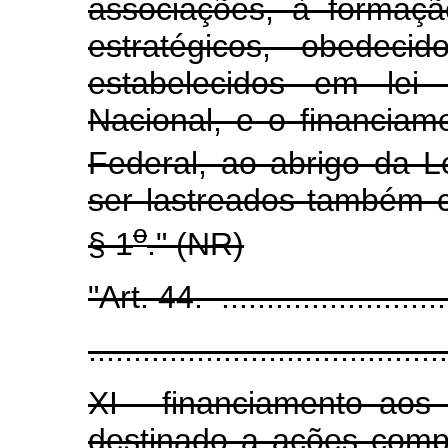
associações, à formaç
estratégicos, obedeci
estabelecidos em lei
Nacional, e o financiam
Federal, ao abrigo da L
ser lastreados também 
o
§ 1
." (NR)
"Art. 44. ............................
........................................
XI - financiamento aos 
destinado a ações comp