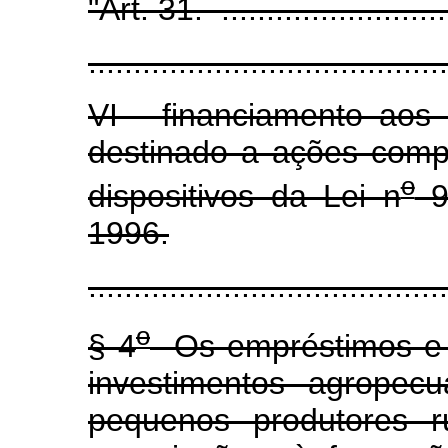
"Art. 31. ............................
........................................
VI - financiamento aos 
destinado a ações comp
o
dispositivos da Lei n
9
1996.
........................................
o
§ 4
Os empréstimos e f
investimentos agropec
pequenos produtores r