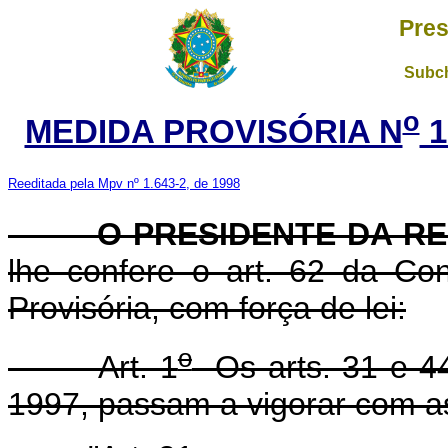
Pres
Subch
o
MEDIDA PROVISÓRIA N
1
Reeditada pela Mpv nº 1.643-2, de 1998
O PRESIDENTE DA RE
lhe confere o art. 62 da Con
Provisória, com força de lei:
o
Art. 1
Os arts. 31 e 44
1997, passam a vigorar com as