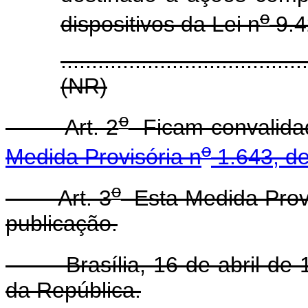
o
dispositivos da Lei n
9.4
.......................................
(NR)
o
Art. 2
Ficam convalidad
o
Medida Provisória n
1.643, de
o
Art. 3
Esta Medida Provi
publicação.
Brasília, 16 de abril de 1
da República.