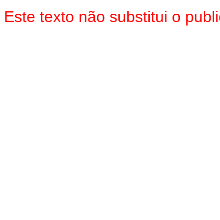
Este texto não substitui o pub