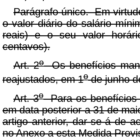
Parágrafo único. Em virtud
o valor diário do salário mín
reais) e o seu valor horár
centavos).
o
Art. 2
Os benefícios manti
o
reajustados, em 1
de junho d
o
Art. 3
Para os benefícios 
em data posterior a 31 de mai
artigo anterior, dar-se-á de 
no Anexo a esta Medida Provis