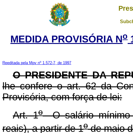
Pres
Subch
o
MEDIDA PROVISÓRIA N
Reeditada pela Mpv nº 1.572-7, de 1997
O PRESIDENTE DA REP
lhe confere o art. 62 da Con
Provisória, com força de lei:
o
Art. 1
O salário mínimo s
o
reais), a partir de 1
de maio d