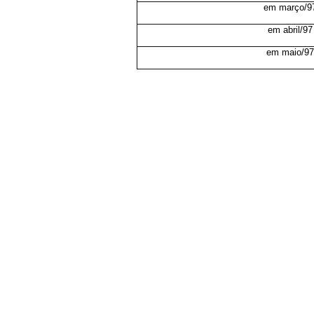
em março/9
em abril/97
em maio/97