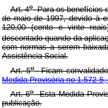
o
Art. 4
Para os benefícios 
de maio de 1997, devido à e
120,00 (cento e vinte reai
descontado quando da aplicaçã
com normas a serem baixadas
Assistência Social.
o
Art. 5
Ficam convalidados
Medida Provisória no 1.572-5,
o
Art. 6
Esta Medida Provisó
publicação.