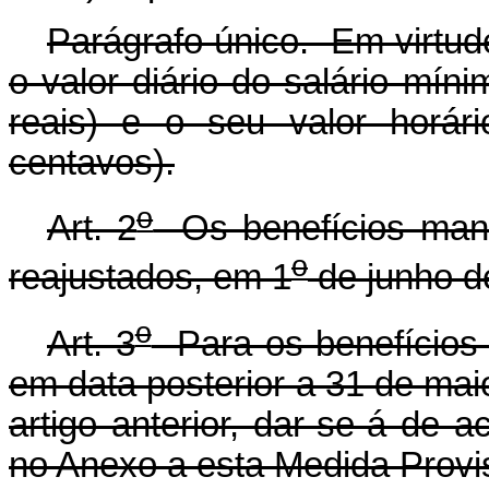
Parágrafo único. Em virtud
o valor diário do salário mín
reais) e o seu valor horár
centavos).
o
Art. 2
Os benefícios manti
o
reajustados, em 1
de junho d
o
Art. 3
Para os benefícios 
em data posterior a 31 de mai
artigo anterior, dar-se-á de 
no Anexo a esta Medida Provis