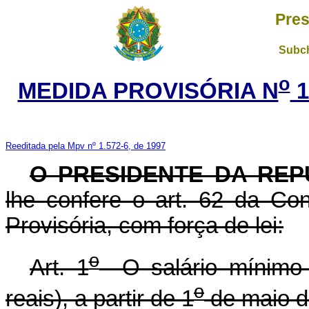
Pres
Subch
o
MEDIDA PROVISÓRIA N
1
Reeditada pela Mpv nº 1.572-6, de 1997
O PRESIDENTE DA REP
lhe confere o art. 62 da Con
Provisória, com força de lei:
o
Art. 1
O salário mínimo s
o
reais), a partir de 1
de maio d