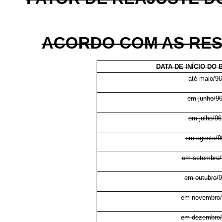
ACORDO COM AS RESP
DATA DE INÍCIO DO 
até maio/96
em junho/9
em julho/96
em agosto/9
em setembro/
em outubro/
em novembro
em dezembro