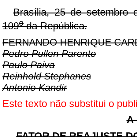
Brasília, 25 de setembro 
o
109
da República.
FERNANDO HENRIQUE CA
Pedro Pullen Parente
Paulo Paiva
Reinhold Stephanes
Antonio Kandir
Este texto não substitui o pu
A 
FATOR DE REAJUSTE D