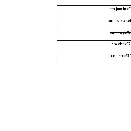
em janeiro/9
em fevereiro/
em março/9
em abril/97
em maio/97