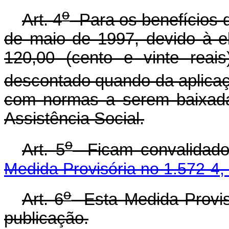
o
Art. 4
Para os benefícios 
de maio de 1997, devido à e
120,00 (cento e vinte reai
descontado quando da aplicaçã
com normas a serem baixadas
Assistência Social.
o
Art. 5
Ficam convalidados
Medida Provisória no 1.572-4,
o
Art. 6
Esta Medida Provisó
publicação.