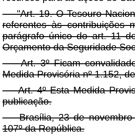
"Art. 19. O Tesouro Nacion
referentes às contribuições
parágrafo único do art. 11 d
Orçamento da Seguridade Soci
Art. 3º Ficam convalidados
Medida Provisória nº 1.152, d
Art. 4º Esta Medida Provisó
publicação.
Brasília, 23 de novembro d
107º da República.