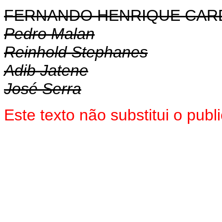
FERNANDO HENRIQUE CA
Pedro Malan
Reinhold Stephanes
Adib Jatene
José Serra
Este texto não substitui o pu