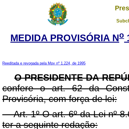
Pres
Subch
o
MEDIDA PROVISÓRIA N
Reeditada e revogada pela Mpv nº 1.224, de 1995
O PRESIDENTE DA REPÚ
confere o art. 62 da Const
Provisória, com força de lei:
Art. 1º O art. 6º da Lei nº 8.
ter a seguinte redação: