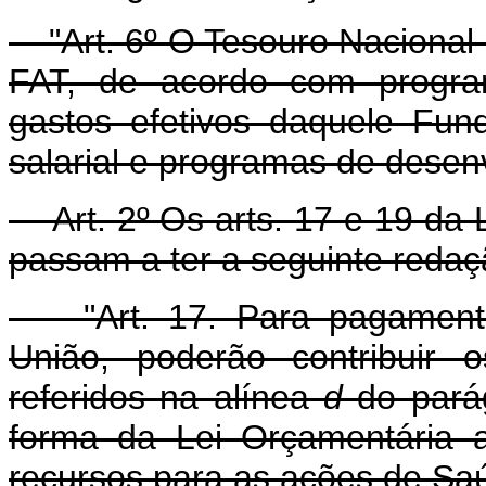
"Art. 6º O Tesouro Nacional
FAT, de acordo com program
gastos efetivos daquele Fu
salarial e programas de dese
Art. 2º Os arts. 17 e 19 da L
passam a ter a seguinte redaç
"Art. 17. Para pagamento 
União, poderão contribuir 
referidos na alínea
d
do parág
forma da Lei Orçamentária 
recursos para as ações de Saú