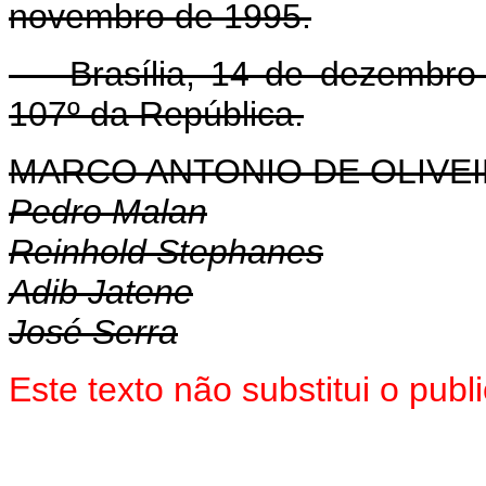
novembro de 1995.
Brasília, 14 de dezembro d
107º da República.
MARCO ANTONIO DE OLIVEI
Pedro Malan
Reinhold Stephanes
Adib Jatene
José Serra
Este texto não substitui o pu