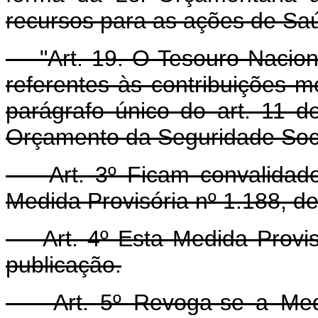
recursos para as ações de Saú
"Art. 19. O Tesouro Nacion
referentes às contribuições m
parágrafo único do art. 11 d
Orçamento da Seguridade Soci
Art. 3º Ficam convalidados
Medida Provisória nº 1.188, d
Art. 4º Esta Medida Provisó
publicação.
Art. 5º Revoga-se a Medid