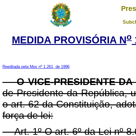
Pres
Subch
o
MEDIDA PROVISÓRIA N
Reeditada pela Mpv nº 1.261, de 1996
O VICE-PRESIDENTE DA
de Presidente da República, u
o art. 62 da Constituição, ado
força de lei:
Art. 1º O art. 6º da Lei nº 8.