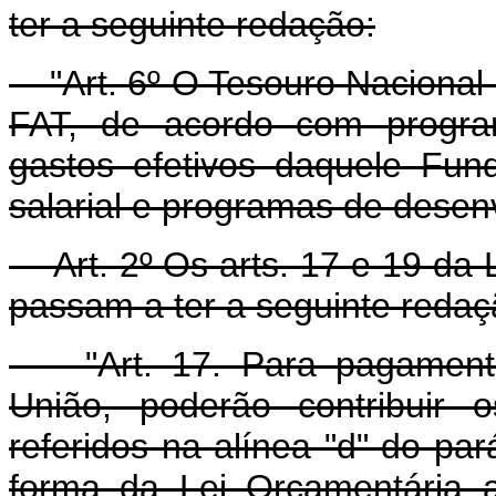
ter a seguinte redação:
"Art. 6º O Tesouro Nacional
FAT, de acordo com program
gastos efetivos daquele Fu
salarial e programas de dese
Art. 2º Os arts. 17 e 19 da L
passam a ter a seguinte redaç
"Art. 17. Para pagamento 
União, poderão contribuir 
referidos na alínea "d" do par
forma da Lei Orçamentária 