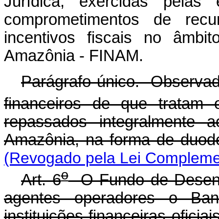
Jurídica, exercidas pela
comprometimentos de recu
incentivos fiscais no âmbi
Amazônia - FINAM.
Parágrafo único. Observad
financeiros de que tratam
repassados integralmente 
Amazônia, na forma de duod
(Revogado pela Lei Complemen
o
Art. 6
O Fundo de Desenv
agentes operadores o Ba
instituições financeiras oficia