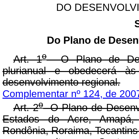
DO DESENVOLV
Do Plano de Desen
o
Art. 1
O Plano de Dese
plurianual e obedecerá às 
desenvolvimento regional.
Complementar nº 124, de 200
o
Art. 2
O Plano de Desenvo
Estados do Acre, Amapá,
Rondônia, Roraima, Tocantins