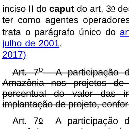
o
inciso II do
caput
do art. 3
des
ter como agentes operadores 
trata o parágrafo único do
ar
julho de 2001
2017)
o
Art. 7
A participação d
Amazônia nos projetos de 
percentual do valor das in
implantação de projeto, confo
o
Art. 7
A participação d