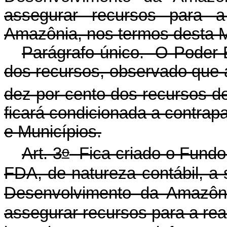
assegurar recursos para a
Amazônia, nos termos desta M
Parágrafo único. O Poder E
dos recursos, observado que a
dez por cento dos recursos d
ficará condicionada a contrapa
e Municípios.
o
Art. 3
Fica criado o Fundo
FDA, de natureza contábil, a 
Desenvolvimento da Amazôn
assegurar recursos para a rea