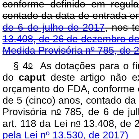
conforme definido em regul
contado da data de entrada e
de 6 de julho de 2017
, nos 
13.408, de 26 de dezembro de
Medida Provisória nº 785, de 
o
§ 4
As dotações para o fin
do
caput
deste artigo não 
orçamento do FDA, conforme d
de 5 (cinco) anos, contado da
o
Provisória n
785, de 6 de ju
o
art. 118 da Lei n
13.408, de
pela Lei nº 13.530, de 2017)