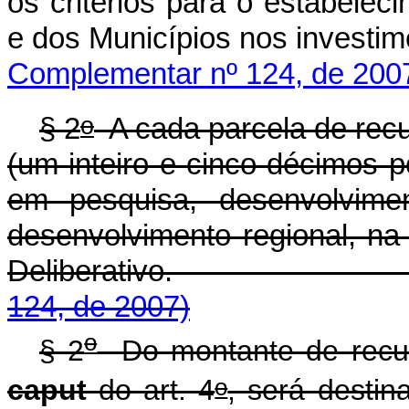
os critérios para o estabelec
e dos Municípios nos 
Complementar nº 124, de 200
o
§ 2
A cada parcela de recu
(um inteiro e cinco décimos p
em pesquisa, desenvolvimen
desenvolvimento regional, na
Deliberativo
124, de 2007)
o
§ 2
Do montante de recurs
o
caput
do art. 4
, será desti