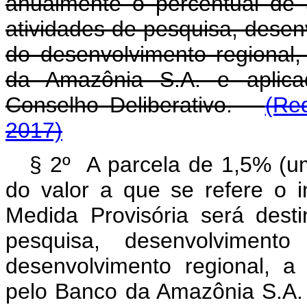
anualmente o percentual de 
atividades de pesquisa, desen
do desenvolvimento regional,
da Amazônia S.A. e aplica
Conselho Deliberativo.
(Re
2017)
§ 2º A parcela de 1,5% (um
do valor a que se refere o 
Medida Provisória será dest
pesquisa, desenvolviment
desenvolvimento regional, a
pelo Banco da Amazônia S.A.