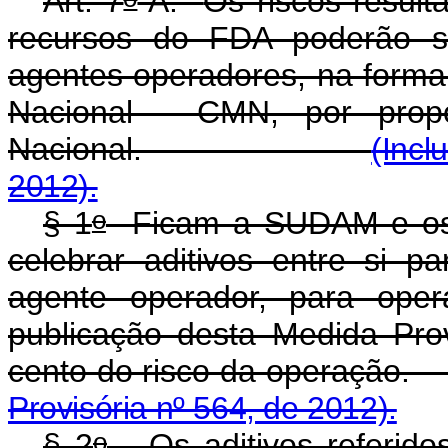
Art. 7
-A.
Os riscos resul
recursos do FDA poderão se
agentes operadores, na forma
Nacional - CMN, por propo
Nacional.
(Incl
2012).
o
§ 1
Ficam a SUDAM e os a
celebrar aditivos entre si
agente operador, para oper
publicação desta Medida Pro
cento do risco da
Provisória nº 564, de 2012).
o
§ 2
Os aditivos referido