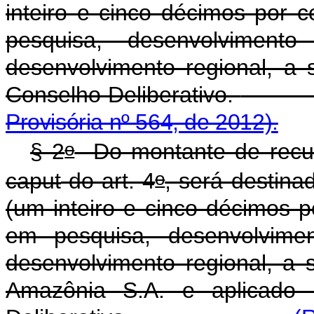
inteiro e cinco décimos por c
pesquisa, desenvolviment
desenvolvimento regional, a 
Conselho Deliberativo.
Provisória nº 564, de 2012).
o
§ 2
Do montante de recurs
o
caput
do art. 4
, será destin
(um inteiro e cinco décimos p
em pesquisa, desenvolvimen
desenvolvimento regional, a 
Amazônia S.A. e aplicado 