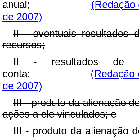
anual;
(Redação 
de 2007)
II - eventuais resultados 
recursos;
II - resultados de a
conta;
(Redação 
de 2007)
III - produto da alienação d
ações a ele vinculados; e
III - produto da alienação 