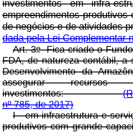
investimentos em infra-est
empreendimentos produtivos 
de negócios e de ati
dada pela Lei Complementar n
o
Art. 3
Fica criado o Fundo
FDA, de natureza contábil, a 
Desenvolvimento da Amazôn
assegurar recurso
investimentos:
(R
nº 785, de 2017)
I - em infraestrutura e ser
produtivos com grande capac