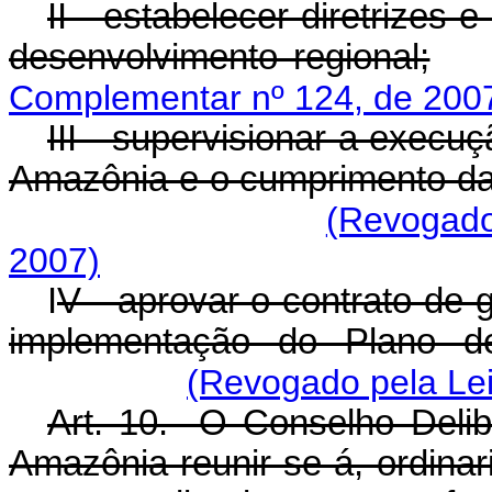
II - estabelecer diretrizes 
desenvolvimento regional;
Complementar nº 124, de 200
III - supervisionar a exec
Amazônia e o cumprimento das 
(Revogado
2007)
I
V - aprovar o contrato de 
implementação do Plano d
(Revogado pela Le
Art. 10. O Conselho Delib
Amazônia reunir-se-á, ordina