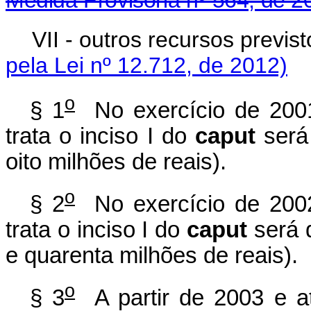
Medida Provisória nº 564, de 2
VII - outros recursos
pela Lei nº 12.712, de 2012)
o
§ 1
No exercício de 2001
trata o inciso I do
caput
será 
oito milhões de reais).
o
§ 2
No exercício de 2002
trata o inciso I do
caput
será 
e quarenta milhões de reais).
o
§ 3
A partir de 2003 e at