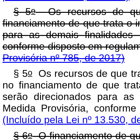
o
§ 5
Os recursos de que
financiamento de que trata o i
para as demais finalidades 
conforme disposto em r
Provisória nº 785, de 2017)
o
§ 5
Os recursos de que tra
no financiamento de que trat
serão direcionados para as 
Medida Provisória, conforme
(Incluído pela Lei nº 13.530, d
o
§ 6
O financiamento de que 