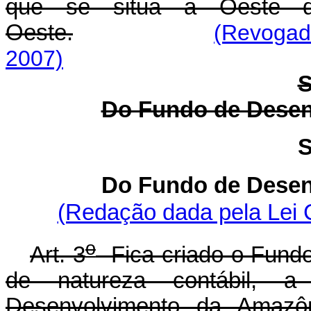
que se situa a Oeste d
Oeste.
(Revogad
2007)
S
Do Fundo de Desen
S
Do Fundo de Desen
(Redação dada pela Lei 
o
Art. 3
Fica criado o Fund
de natureza contábil, 
Desenvolvimento da Amazô