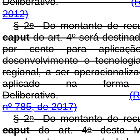
Deliberativo.
(
2012)
o
§ 2
Do montante de recur
caput
do art. 4º será destina
por cento para aplicaçã
desenvolvimento e tecnologi
regional, a ser operacionali
aplicado na forma 
Deliberativo.
(R
nº 785, de 2017)
o
§ 2
Do montante de recur
o
caput
do art. 4
desta Me