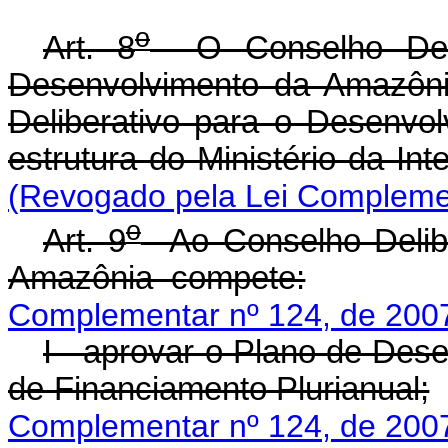
o
Art. 8
O Conselho Delib
Desenvolvimento da Amazôni
Deliberativo para o Desenvo
estrutura do Ministério da In
(Revogado pela Lei Complemen
o
Art. 9
Ao Conselho Delibe
Amazônia compete:
Complementar nº 124, de 200
I - aprovar o Plano de Des
de Financiamento Plurianual;
Complementar nº 124, de 200