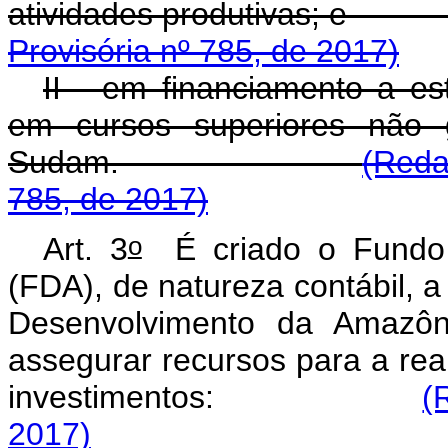
atividades produti
Provisória nº 785, de 2017)
II - em financiamento a es
em cursos superiores não 
Sudam.
(Reda
785, de 2017)
o
Art. 3
É criado o Fundo 
(FDA), de natureza contábil, a
Desenvolvimento da Amazôn
assegurar recursos para a rea
investimentos:
(
2017)