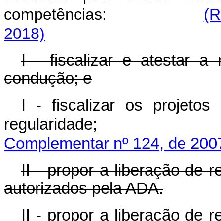
competências:
(R
2018)
I - fiscalizar e atestar a
condução; e
I - fiscalizar os projet
regularid
Complementar nº 124, de 200
II - propor a liberação de 
autorizados pela ADA.
II - propor a liberação de 