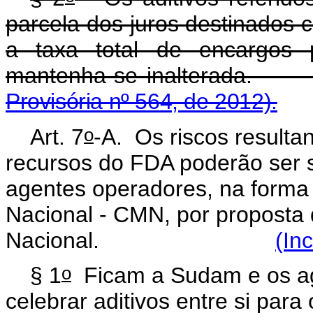
parcela dos juros destinados
a taxa total de encargos 
mantenha-se ina
Provisória nº 564, de 2012).
o
Art. 7
-A. Os riscos resulta
recursos do FDA poderão ser 
agentes operadores, na forma
Nacional - CMN, por proposta 
Nacional.
(In
o
§ 1
Ficam a Sudam e os ag
celebrar aditivos entre si pa