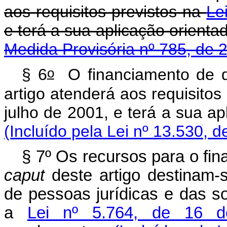
aos requisitos previstos na
Le
e terá a sua aplicação ori
Medida Provisória nº 785, de 
o
§ 6
O financiamento de qu
artigo atenderá aos requisitos 
julho de 2001, e terá a sua a
(Incluído pela Lei nº 13.530, d
§ 7º Os recursos para o fin
caput
deste artigo destinam-
de pessoas jurídicas e das s
a
Lei nº 5.764, de 16 