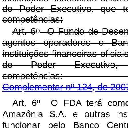
do Poder Executivo, que te
competências:
o
Art. 6
O Fundo de Desenv
agentes operadores o Ba
instituições financeiras oficia
do Poder Executivo,
competênc
Complementar nº 124, de 200
Art. 6º O FDA terá como
Amazônia S.A. e outras inst
funcionar pelo Banco Cent