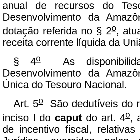
anual de recursos do Tes
Desenvolvimento da Amazôn
o
dotação referida no § 2
, at
receita corrente líquida da Un
o
§ 4
As disponibilida
Desenvolvimento da Amazôn
Única do Tesouro Nacional.
o
Art. 5
São dedutíveis do r
o
inciso I do
caput
do art. 4
, 
de incentivo fiscal, relati