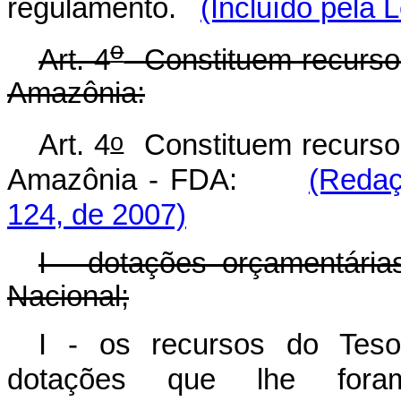
regulamento.
(Incluído pela
o
Art. 4
Constituem recurso
Amazônia:
o
Art. 4
Constituem recurso
Amazônia - FDA:
(Redaç
124, de 2007)
I - dotações orçamentári
Nacional;
I - os recursos do Teso
dotações que lhe fora