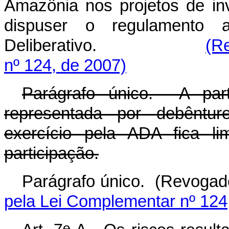
Amazônia nos projetos de in
dispuser o regulamento 
Deliberativo.
(R
nº 124, de 2007)
Parágrafo único. A part
representada por debêntur
exercício pela ADA fica li
participação.
Parágrafo único.
pela Lei Complementar nº 124
o