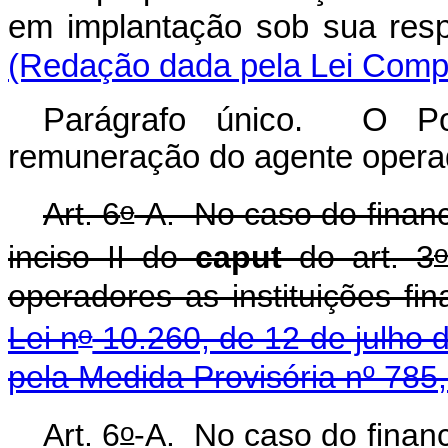
em implantação sob
(Redação dada pela Lei Compl
Parágrafo único. O Po
remuneração do agente opera
o
Art. 6
-A. No caso do finan
o
inciso II do
caput
do art. 3
operadores as instituições fi
o
Lei n
10.260, de 12 de julho 
pela Medida Provisória nº 785
o
Art. 6
-A. No caso do finan