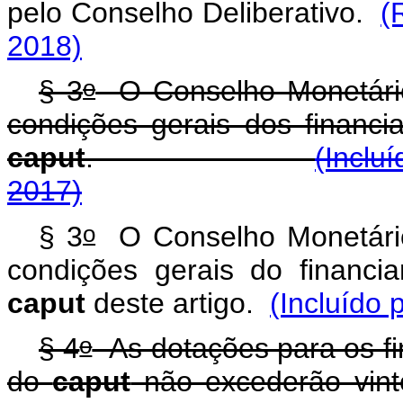
pelo Conselho Deliberativo.
(
2018)
o
§ 3
O Conselho Monetário N
condições gerais dos financi
caput
.
(Inclu
2017)
o
§ 3
O Conselho Monetário N
condições gerais do financi
caput
deste artigo.
(Incluído 
o
§ 4
As dotações para os fin
do
caput
não excederão vint