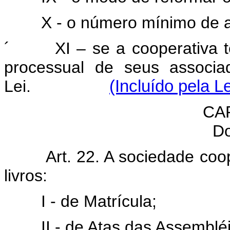
X - o número mínimo de 
´
XI – se a cooperativa 
processual de seus associa
Lei.
(Incluído pela L
CA
Do
Art. 22. A sociedade coo
livros:
I - de Matrícula;
II - de Atas das Assembléi