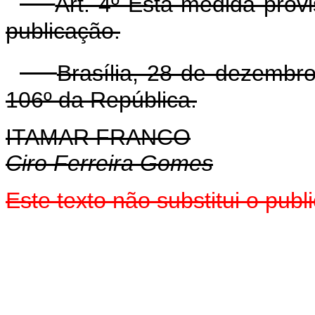
Art. 4º Esta medida prov
publicação.
Brasília, 28 de dezembr
106º da República.
ITAMAR FRANCO
Ciro Ferreira Gomes
Este texto não substitui o pub