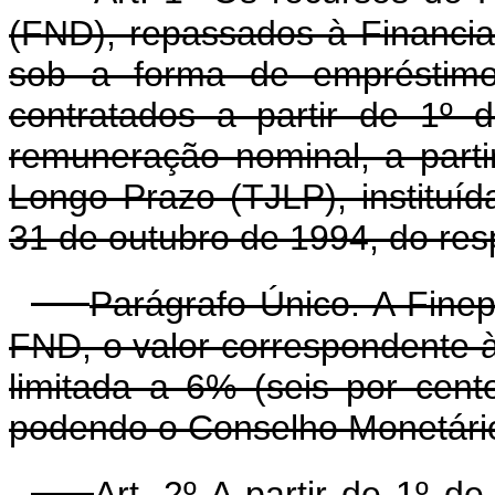
(FND), repassados à Financia
sob a forma de empréstimos
contratados a partir de 1º
remuneração nominal, a parti
Longo Prazo (TJLP), instituíd
31 de outubro de 1994, do res
Parágrafo Único. A Finep
FND, o valor correspondente 
limitada a 6% (seis por cento
podendo o Conselho Monetário 
Art. 2º A partir de 1º 