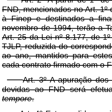
FND, mencionados no Art. 1º 
à Finep e destinados a fin
novembro de 1994, terão a Ta
Art. 25 da Lei nº 8.177, de 1
TJLP, reduzida do correspond
ao ano, mantidos para estes
cada contrato firmado com o 
Art. 3º A apuração dos 
devidas ao FND será efetu
tempore
.