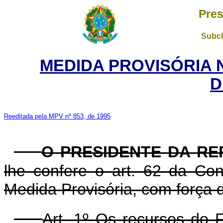
Pres
Subch
MEDIDA PROVISÓRIA 
D
Reeditada pela MPV nº 853, de 1995
O PRESIDENTE DA RE
lhe confere o art. 62 da Con
Medida Provisória, com força d
Art. 1º Os recursos do