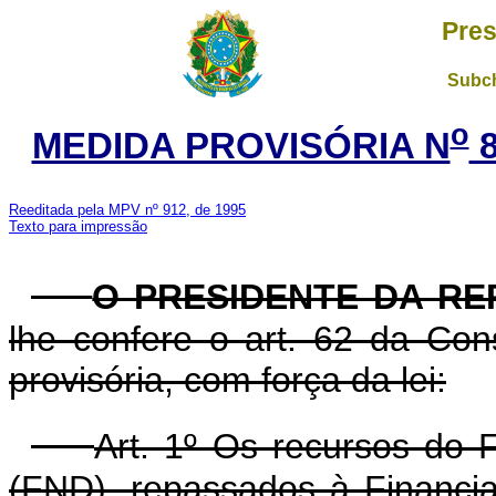
Pres
Subch
o
MEDIDA PROVISÓRIA N
8
Reeditada pela MPV nº 912, de 1995
Texto para impressão
O PRESIDENTE DA RE
lhe confere o art. 62 da Con
provisória, com força da lei:
Art. 1º Os recursos do
(FND), repassados à Financia