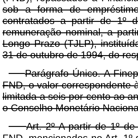
sob a forma de empréstimos
contratados a partir de 1º
remuneração nominal, a parti
Longo Prazo (TJLP), instituíd
31 de outubro de 1994, do res
Parágrafo Único. A Finep
FND, o valor correspondente 
limitada a seis por cento ao a
o Conselho Monetário Nacional 
Art. 2º A partir de 1º 
FND, mencionados no Art. 1º 