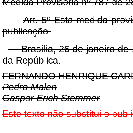
Medida Provisória nº 787 de 
Art. 5º Esta medida prov
publicação.
Brasília, 26 de janeiro d
da República.
FERNANDO HENRIQUE CA
Pedro Malan
Gaspar Erich Stemmer
Este texto não substitui o pub