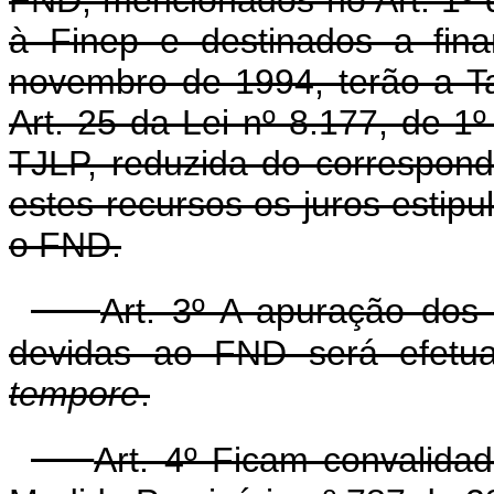
à Finep e destinados a fin
novembro de 1994, terão a Ta
Art. 25 da Lei nº 8.177, de 1
TJLP, reduzida do correspon
estes recursos os juros estip
o FND.
Art. 3º A apuração dos 
devidas ao FND será efetu
tempore
.
Art. 4º Ficam convalida