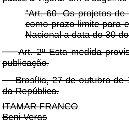
"Art. 60. Os projetos de 
como prazo-limite para
Nacional a data de 30 d
Art. 2º Esta medida provi
publicação.
Brasília, 27 de outubro de
da República.
ITAMAR FRANCO
Beni Veras