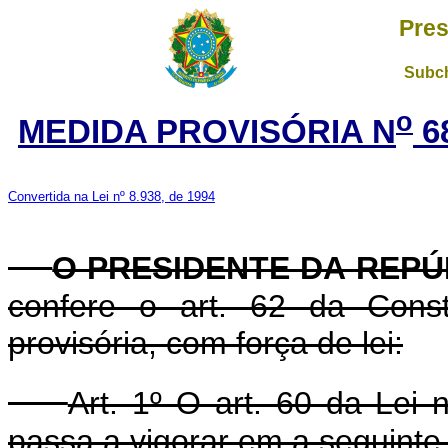
Pres
Subch
o
MEDIDA PROVISÓRIA N
6
Convertida na Lei nº 8.938, de 1994
O PRESIDENTE DA REPÚ
confere o art. 62 da Const
provisória, com força de lei:
Art. 1º O art. 60 da Lei
passa a vigorar em a seguinte