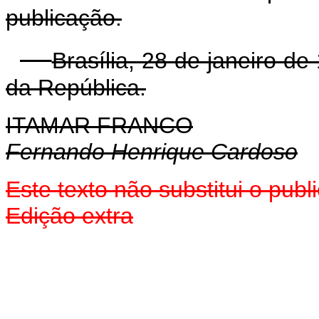
publicação.
Brasília, 28 de janeiro d
da República.
ITAMAR FRANCO
Fernando Henrique Cardoso
Este texto não substitui o pub
Edição extra