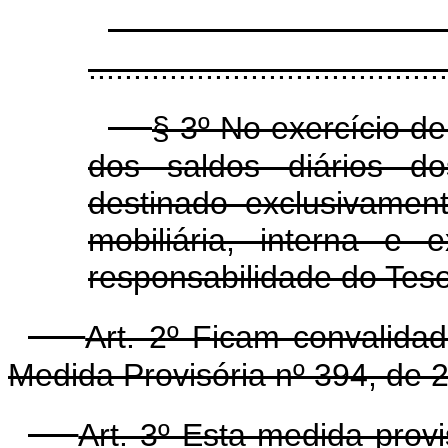
........................................
§ 3º No exercício d
dos saldos diários d
destinado exclusivame
mobiliária, interna e 
responsabilidade do Teso
Art. 2º Ficam convalida
Medida Provisória nº 394, de
Art. 3º Esta medida prov