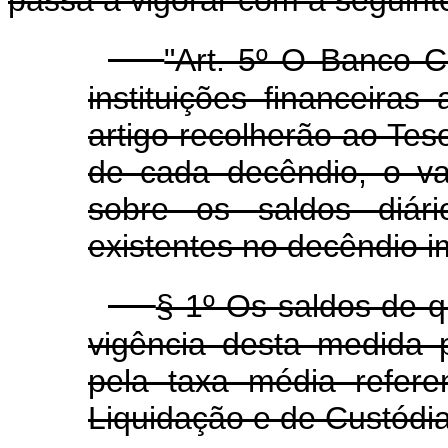
"Art. 5º O Banco C
instituições financeira
artigo recolherão ao Teso
de cada decêndio, o va
sobre os saldos diár
existentes no decêndio i
§ 1º Os saldos de qu
vigência desta medida 
pela taxa média refere
Liquidação e de Custódi