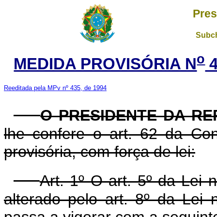
Pres
Subch
o
MEDIDA PROVISÓRIA N
4
Reeditada pela MPv nº 435, de 1994
O PRESIDENTE DA RE
lhe confere o art. 62 da Con
provisória, com força de lei:
Art. 1º O art. 5º da Lei
alterado pelo art. 8º da Lei
passa a vigorar com a seguint