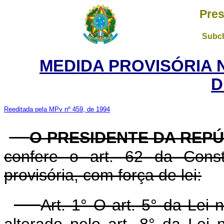
Pres
Subch
MEDIDA PROVISÓRIA 
D
Reeditada pela MPv nº 459, de 1994
O PRESIDENTE DA REP
confere o art. 62 da Const
provisória, com força de lei:
Art. 1° O art. 5° da Lei
alterado pelo art. 8° da Lei