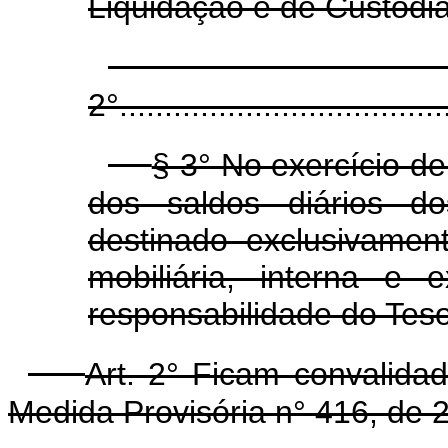
Liquidação e de Custódia 
2°.....................................
§ 3° No exercício d
dos saldos diários d
destinado exclusivame
mobiliária, interna e 
responsabilidade do Teso
Art. 2° Ficam convalida
Medida Provisória n° 416, de 2