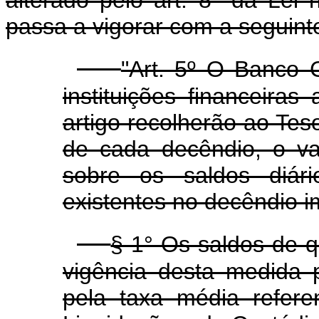
passa a vigorar com a seguint
"Art. 5º O Banco C
instituições financeira
artigo recolherão ao Teso
de cada decêndio, o va
sobre os saldos diár
existentes no decêndio i
§ 1° Os saldos de qu
vigência desta medida 
pela taxa média refere