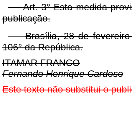
Art. 3° Esta medida prov
publicação.
Brasília, 28 de feverei
106° da República.
ITAMAR FRANCO
Fernando Henrique Cardoso
Este texto não substitui o pub