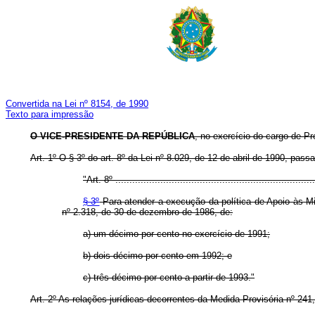
Convertida na Lei nº 8154, de 1990
Texto para impressão
O VICE-PRESIDENTE DA REPÚBLICA
, no exercício do cargo de Pr
Art. 1º O § 3º do art. 8º da Lei nº 8.029, de 12 de abril de 1990, pas
"Art. 8º .......................................................................
§ 3º
Para atender a execução da política de Apoio às Mic
nº 2.318, de 30 de dezembro de 1986, de:
a) um décimo por cento no exercício de 1991;
b) dois décimo por cento em 1992; e
c) três décimo por cento a partir de 1993."
Art. 2º As relações jurídicas decorrentes da Medida Provisória nº 241