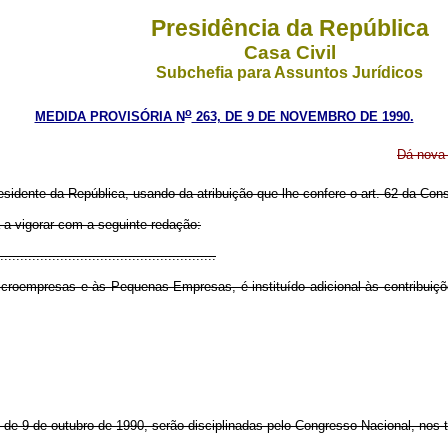
Presidência da República
Casa Civil
Subchefia para Assuntos Jurídicos
o
MEDIDA PROVISÓRIA N
263, DE 9 DE NOVEMBRO DE 1990.
Dá nova 
esidente da República, usando da atribuição que lhe confere o art. 62 da Cons
sa a vigorar com a seguinte redação:
......................................................
roempresas e às Pequenas Empresas, é instituído adicional às contribuições
, de 9 de outubro de 1990, serão disciplinadas pelo Congresso Nacional, nos 