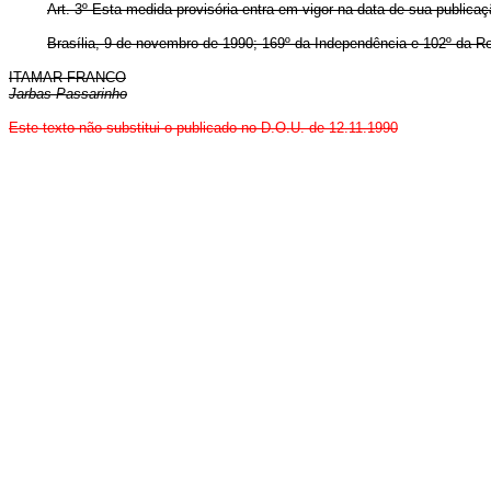
Art. 3º Esta medida provisória entra em vigor na data de sua publicaç
Brasília, 9 de novembro de 1990; 169º da Independência e 102º da Re
ITAMAR FRANCO
Jarbas Passarinho
Este texto não substitui o publicado no D.O.U. de 12.11.1990