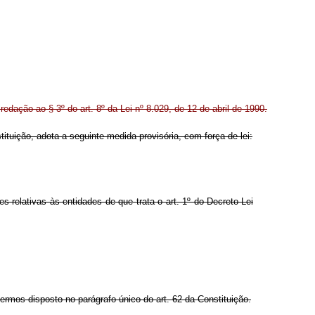
redação ao § 3º do art. 8º da Lei nº 8.029, de 12 de abril de 1990.
tituição, adota a seguinte medida provisória, com força de lei:
 relativas às entidades de que trata o art. 1º do Decreto-Lei
termos disposto no parágrafo único do art. 62 da Constituição.