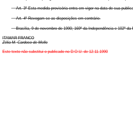
Art. 3º Esta medida provisória entra em vigor na data de sua public
Art. 4º Revogam-se as disposições em contrário.
Brasília, 9 de novembro de 1990; 169º da Independência e 102º da 
ITAMAR FRANCO
Zélia M. Cardoso de Mello
Este texto não substitui o publicado no D.O.U. de 12.11.1990