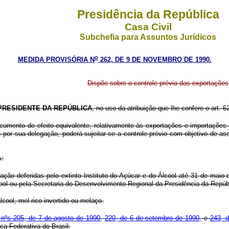
Presidência da República
Casa Civil
Subchefia para Assuntos Jurídicos
o
MEDIDA PROVISÓRIA N
262, DE 9 DE NOVEMBRO DE 1990.
Dispõe sobre o controle prévio das exportações 
PRESIDENTE DA REPÚBLICA
, no uso da atribuição que lhe confere o art. 
umento de efeito equivalente, relativamente às exportações e importações d
 por sua delegação, poderá sujeitar-se a controle prévio com objetivo de a
s:
ação deferidas pelo extinto Instituto do Açúcar e do Álcool até 31 de mai
cool ou pela Secretaria do Desenvolvimento Regional da Presidência da Repúb
cool, mel rico invertido ou melaço.
 nºs 205, de 7 de agosto de 1990,
220, de 6 de setembro de 1990,
e
243, 
ca Federativa do Brasil.