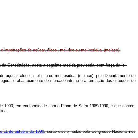
e importações de açúcar, álcool, mel rico ou mel residual (melaço).
62 da Constituição, adota a seguinte medida provisória, com força da lei:
e açúcar, álcool, mel rico ou mel residual (melaço), pelo Departamento de
ssegurar o abastecimento do mercado interno e a formação dos estoques de
o de 1990, em conformidade com o Plano de Safra 1989/1990, e que contém
lica;
de 11 de outubro de 1990
, serão disciplinadas pelo Congresso Nacional nos