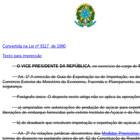
Convertida na Lei nº 8117, de 1990
Texto para impressão
O VICE PRESIDENTE DA REPÚBLICA
, no exercício do cargo de
Art. 1º A emissão de Guia de Exportação ou de Importação, ou doc
Comércio Exterior do Ministério da Economia, Fazenda e Planejamento, ou
segurança.
Parágrafo único. O disposto neste artigo não se aplica às operaçõe
a) amparadas em autorizações de produção de açúcar para export
liberações de embarque fornecidas pelo extinto Instituto do Açúcar e do Ál
b) de drawback que envolvam importação e exportação de açúcar, ál
Art. 2º As relações jurídicas decorrentes das
Medidas Provisórias
termos do disposto no parágrafo único do art. 62 da Constituição da Repúbli