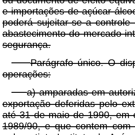
e importações de açúcar álcoo
poderá sujeitar-se a controle
abastecimento do mercado in
segurança.
Parágrafo único. O dis
operações:
a) amparadas em autori
exportação deferidas pelo ext
até 31 de maio de 1990, em 
1989/90, e que contem com 