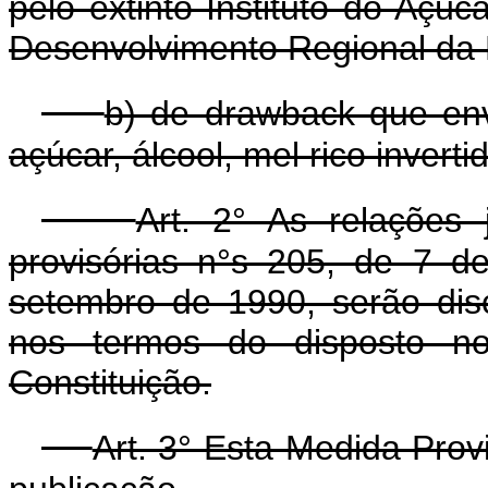
pelo extinto Instituto do Açúc
Desenvolvimento Regional da 
b) de drawback que en
açúcar, álcool, mel rico invert
Art. 2° As relações 
provisórias n°s 205, de 7 
setembro de 1990, serão dis
nos termos do disposto no
Constituição.
Art. 3° Esta Medida Prov