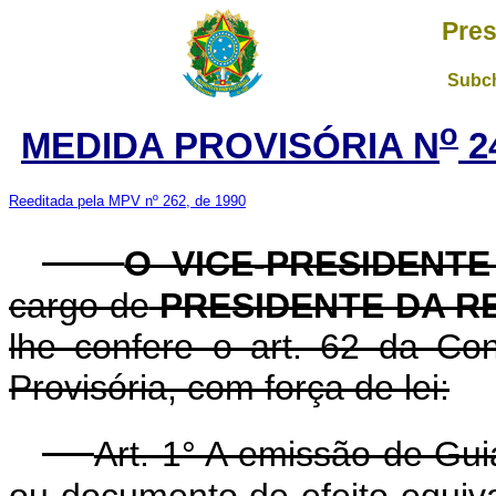
Pres
Subch
o
MEDIDA PROVISÓRIA N
2
Reeditada pela MPV nº 262, de 1990
O VICE-PRESIDENT
cargo de
PRESIDENTE DA R
lhe confere o art. 62 da Con
Provisória, com força de lei:
Art. 1° A emissão de Gu
ou documento de efeito equiva