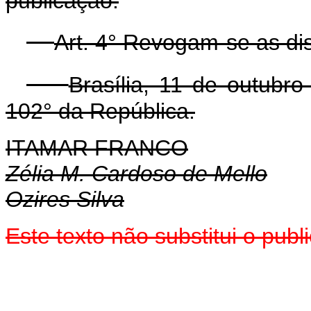
publicação.
Art. 4° Revogam-se as di
Brasília, 11 de outubr
102° da República.
ITAMAR FRANCO
Zélia M. Cardoso de Mello
Ozires Silva
Este texto não substitui o pub