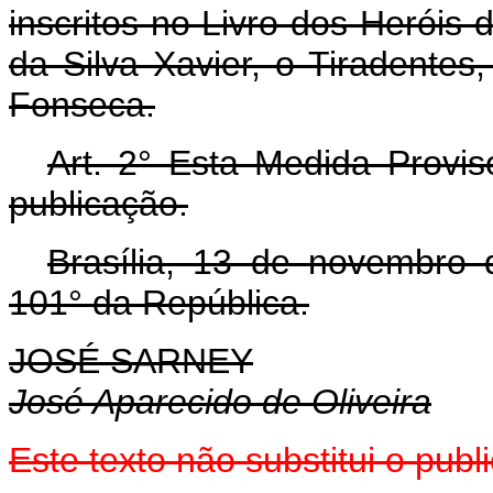
inscritos no Livro dos Heróis
da Silva Xavier, o Tiradente
Fonseca.
Art. 2° Esta Medida Provis
publicação.
Brasília, 13 de novembro
101° da República.
JOSÉ SARNEY
José Aparecido de Oliveira
Este texto não substitui o pub