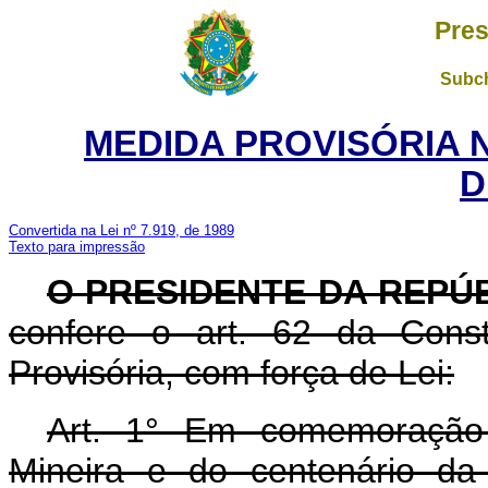
Pres
Subch
MEDIDA PROVISÓRIA 
D
Convertida na Lei nº 7.919, de 1989
Texto para impressão
O PRESIDENTE DA REPÚB
confere o art. 62 da Const
Provisória, com força de Lei:
Art. 1° Em comemoração 
Mineira e do centenário da