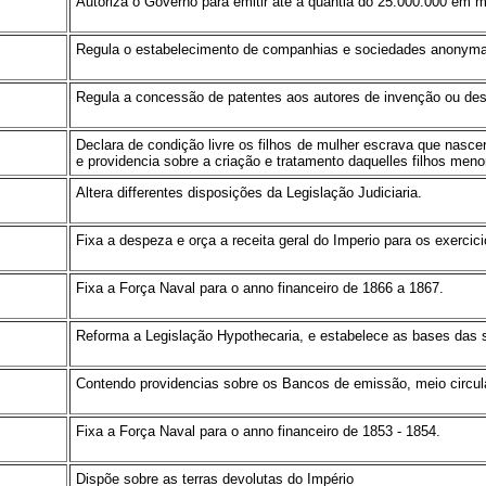
Autoriza o Governo para emitir até à quantia do 25.000:000 em m
Regula o estabelecimento de companhias e sociedades anonym
Regula a concessão de patentes aos autores de invenção ou desc
Declara de condição livre os filhos de mulher escrava que nasce
e providencia sobre a criação e tratamento daquelles filhos meno
Altera differentes disposições da Legislação Judiciaria.
Fixa a despeza e orça a receita geral do Imperio para os exercici
Fixa a Força Naval para o anno financeiro de 1866 a 1867.
Reforma a Legislação Hypothecaria, e estabelece as bases das s
Contendo providencias sobre os Bancos de emissão, meio circu
Fixa a Força Naval para o anno financeiro de 1853 - 1854.
Dispõe sobre as terras devolutas do Império