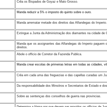
Crêa os Bispados de Goyaz e Mato Grosso.
Manda reduzir a 5% o imposto do quinto sobre o ouro.
Manda arrematar metade dos direitos das Alfandegas do Imperio.
Extingue a Junta da Administração dos diamantes na cidade de 
Manda que os assignantes das Alfandegas do Imperio paguem 
direitos.
Abole o officio de Corretor da Fazenda Publica.
Manda crear escolas de primeiras letras em todas as cidades, vi
Crêa em cada uma das freguezias e das capellas curadas um Jui
Da responsabilidade dos Minsitros e Secretarios de Estado e do
Sobre as sentenças dos conselhos de guerra nas provincias.
Determina a fórma por que devem ser providos os officios de Ju