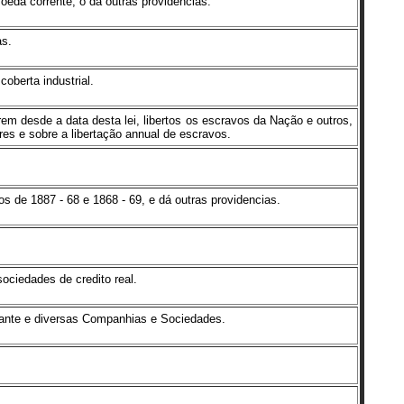
oeda corrente, o dá outras providencias.
as.
oberta industrial.
rem desde a data desta lei, libertos os escravos da Nação e outros,
res e sobre a libertação annual de escravos.
os de 1887 - 68 e 1868 - 69, e dá outras providencias.
ociedades de credito real.
lante e diversas Companhias e Sociedades.