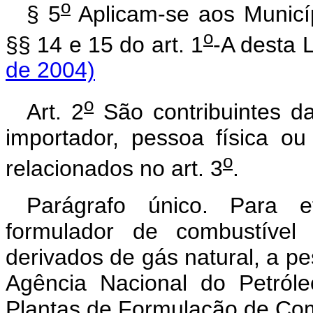
o
§ 5
Aplicam-se aos Municí
o
§§ 14 e 15 do art. 1
-A dest
de 2004)
o
Art. 2
São contribuintes da
importador, pessoa física ou 
o
relacionados no art. 3
.
Parágrafo único. Para ef
formulador de combustível 
derivados de gás natural, a pe
Agência Nacional do Petról
Plantas de Formulação de Comb