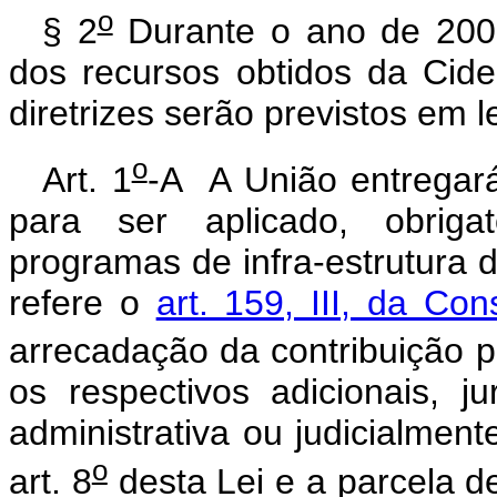
o
§ 2
Durante o ano de 2002,
dos recursos obtidos da Cide,
diretrizes serão previstos em le
o
Art. 1
-A A União entregará
para ser aplicado, obriga
programas de infra-estrutura d
refere o
art. 159, III, da Con
arrecadação da contribuição pr
os respectivos adicionais, j
administrativa ou judicialment
o
art. 8
desta Lei e a parcela 