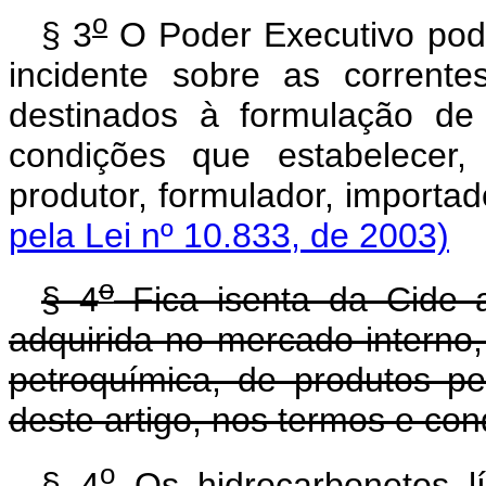
o
§ 3
O Poder Executivo pod
incidente sobre as corrente
destinados à formulação de
condições que estabelecer, 
produtor, formulador, impor
pela Lei nº 10.833, de 2003)
o
§ 4
Fica isenta da Cide a
adquirida no mercado interno,
petroquímica, de produtos p
deste artigo, nos termos e co
o
§ 4
Os hidrocarbonetos l