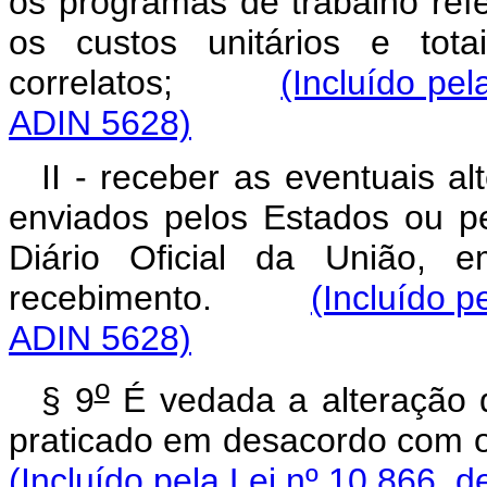
os programas de trabalho ref
os custos unitários e tota
correlatos;
(Incluído pel
ADIN 5628)
II - receber as eventuais a
enviados pelos Estados ou pel
Diário Oficial da União, 
recebimento.
(Incluído p
ADIN 5628)
o
§ 9
É vedada a alteração q
praticado em desacordo com
(Incluído pela Lei nº 10.866, d