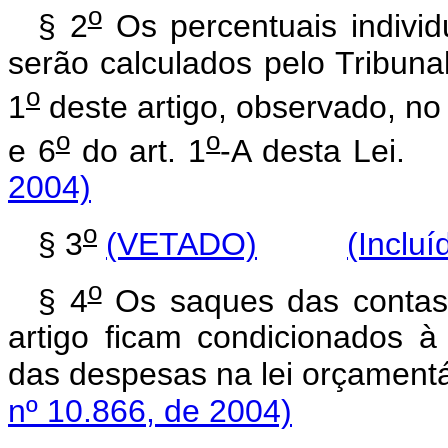
o
§ 2
Os percentuais individ
serão calculados pelo Tribun
o
1
deste artigo, observado, no
o
o
e 6
do art. 1
-A desta L
2004)
o
§ 3
(VETADO)
(Incluí
o
§ 4
Os saques das contas 
artigo ficam condicionados à
das despesas na lei orçame
nº 10.866, de 2004)