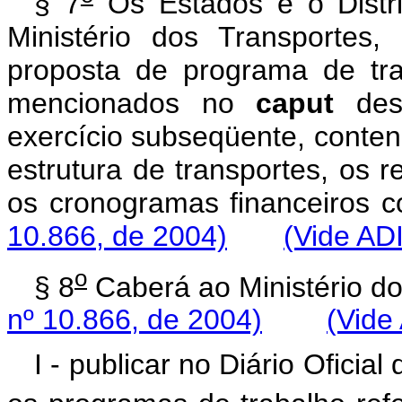
§ 7
Os Estados e o Distri
Ministério dos Transportes,
proposta de programa de tra
mencionados no
caput
dest
exercício subseqüente, contend
estrutura de transportes, os re
os cronogramas financeiro
10.866, de 2004)
(Vide AD
o
§ 8
Caberá ao Ministério
nº 10.866, de 2004)
(Vide
I - publicar no Diário Oficial