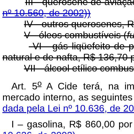
III - querosene de av
nº 10.560, de 2002))
IV - outros querosenes, R
V - óleos combustíveis (
fu
VI - gás liqüefeito de 
natural e de nafta, R$ 136,70 p
VII - álcool etílico combu
o
Art. 5
A Cide terá, na im
mercado interno, as seguint
dada pela Lei nº 10.636, de 2
I – gasolina, R$ 860,00