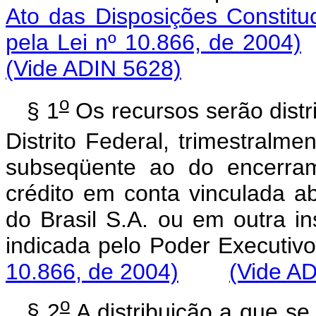
Ato das Disposições Constituc
pela Lei nº 10.866, de 2004)
(Vide ADIN 5628)
o
§ 1
Os recursos serão distr
Distrito Federal, trimestralme
subseqüente ao do encerram
crédito em conta vinculada a
do Brasil S.A. ou em outra in
indicada pelo Poder Exec
10.866, de 2004)
(Vide A
o
§ 2
A distribuição a que se 