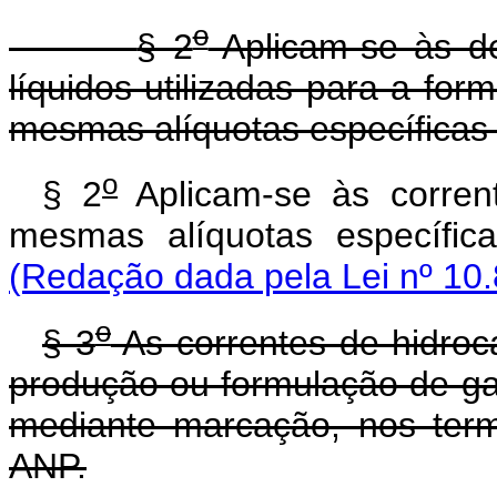
o
§ 2
Aplicam-se às de
líquidos utilizadas para a for
mesmas alíquotas específicas 
o
§ 2
Aplicam-se às corrent
mesmas alíquotas especí
(Redação dada pela Lei nº 10.
o
§ 3
As correntes de hidroc
produção ou formulação de gas
mediante marcação, nos term
ANP.