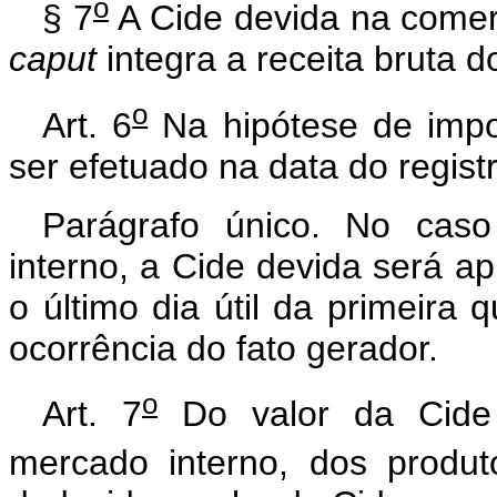
o
§ 7
A Cide devida na comerc
caput
integra a receita bruta 
o
Art. 6
Na hipótese de impo
ser efetuado na data do regis
Parágrafo único. No caso
interno, a Cide devida será 
o último dia útil da primeir
ocorrência do fato gerador.
o
Art. 7
Do valor da Cide i
mercado interno, dos produto