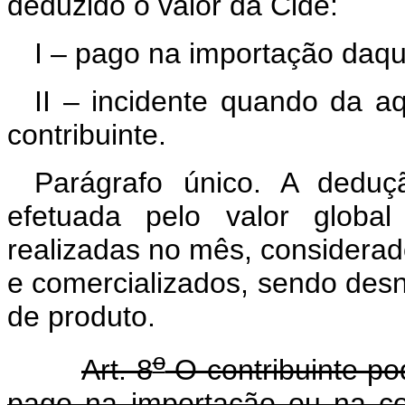
deduzido o valor da Cide:
I – pago na importação daqu
II – incidente quando da a
contribuinte.
Parágrafo único. A deduç
efetuada pelo valor globa
realizadas no mês, considerad
e comercializados, sendo des
de produto.
o
Art. 8
O contribuinte pod
pago na importação ou na co