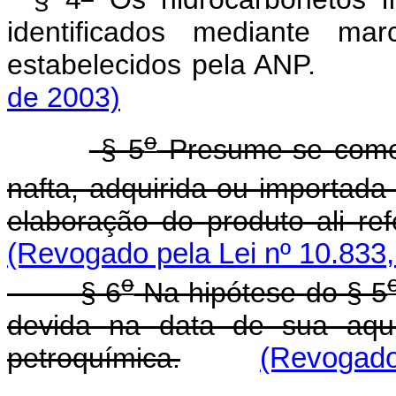
identificados mediante ma
estabelecidos pela ANP
de 2003)
o
§ 5
Presume-se como 
nafta, adquirida ou importada
elaboração do produto ali re
(Revogado pela Lei nº 10.833,
o
§ 6
Na hipótese do § 5
devida na data de sua aqui
petroquímica.
(Revogado 