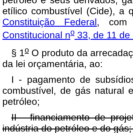
petróleo e seus derivados, gá
etílico combustível (Cide), a
Constituição Federal
, com
o
Constitucional n
33, de 11 de
o
§ 1
O produto da arrecadaç
da lei orçamentária, ao:
I - pagamento de subsídio
combustível, de gás natural 
petróleo;
II - financiamento de proj
indústria do petróleo e do gás;