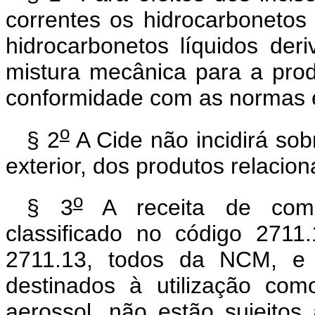
correntes os hidrocarbonetos 
hidrocarbonetos líquidos der
mistura mecânica para a prod
conformidade com as normas e
o
§ 2
A Cide não incidirá sob
exterior, dos produtos relacio
o
§ 3
A receita de comer
classificado no código 2711.
2711.13, todos da NCM, e 
destinados à utilização co
aerossol, não estão sujeitos