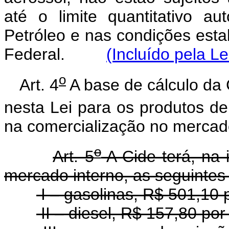
até o limite quantitativo a
Petróleo e nas condições esta
Federal.
(Incluído pela L
o
Art. 4
A base de cálculo da
nesta Lei para os produtos de 
na comercialização no mercado
o
Art. 5
A Cide terá, na 
mercado interno, as seguintes 
I – gasolinas, R$ 501,10 
II – diesel, R$ 157,80 por