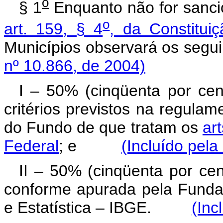
o
§ 1
Enquanto não for sancio
o
art. 159, § 4
, da Constitui
Municípios observará os seg
nº 10.866, de 2004)
I – 50% (cinqüenta por ce
critérios previstos na regulam
do Fundo de que tratam os
art
Federal
; e
(Incluído pela
II – 50% (cinqüenta por ce
conforme apurada pela Fundaçã
e Estatística – IBGE.
(Inc