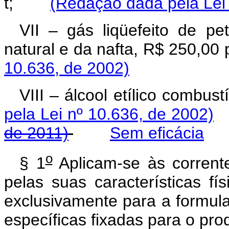
t;
(Redação dada pela Lei 
VII – gás liqüefeito de pe
natural e da nafta, R$ 250,
10.636, de 2002)
VIII – álcool etílico com
pela Lei nº 10.636, de 2002)
de 2011)
Sem eficácia
o
§ 1
Aplicam-se às corrente
pelas suas características fí
exclusivamente para a formul
específicas fixadas para o pro