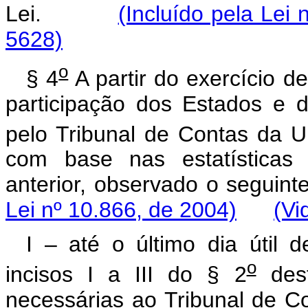
Lei.
(Incluído pela Lei 
5628)
o
§ 4
A partir do exercício d
participação dos Estados e d
pelo Tribunal de Contas da 
com base nas estatísticas 
anterior, observado o se
Lei nº 10.866, de 2004)
(Vi
I – até o último dia útil 
o
incisos I a III do § 2
dest
necessárias ao Tribunal 