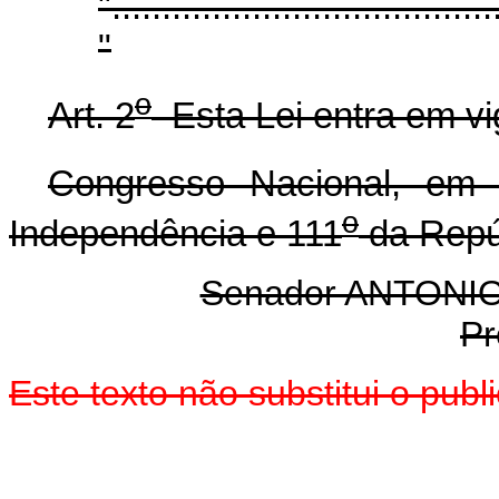
"......................................
"
o
Art. 2
Esta Lei entra em vi
Congresso Nacional, em 
o
Independência e 111
da Repú
Senador ANTON
Pr
Este texto não substitui o pu