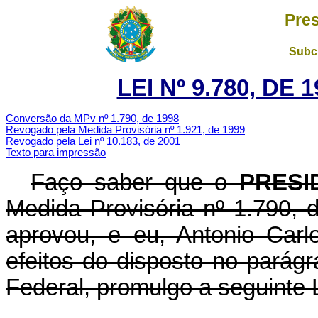
Pres
Subch
LEI Nº 9.780, DE
Conversão da MPv nº 1.790, de 1998
Revogado pela Medida Provisória nº 1.921, de 1999
Revogado pela Lei nº 10.183, de 2001
Texto para impressão
Faço saber que o
PRESI
Medida Provisória nº 1.790,
aprovou, e eu, Antonio Carl
efeitos do disposto no parágr
Federal, promulgo a seguinte L