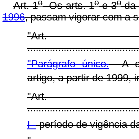
o
o
o
Art. 1
Os arts. 1
e 3
da
1996
, passam vigorar com a s
"Art.
.......................................
"Parágrafo único.
A div
artigo, a partir de 1999, 
"Art.
........................................
I -
período de vigência d