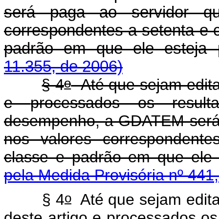
será paga ao servidor q
correspondentes a setenta e 
padrão em que ele esteja 
11.355, de 2006)
o
§ 4
Até que sejam edita
e
processados os result
desempenho
, a GDATEM será 
nos valores
correspondentes
classe e padrão em que ele 
pela Medida Provisória nº 441
o
§ 4
Até que sejam edita
deste artigo e processados os