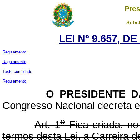
Pres
Subch
LEI Nº 9.657, D
Regulamento
Regulamento
Texto compilado
Regulamento
O PRESIDENTE DA 
Congresso Nacional decreta e 
o
Art. 1
Fica criada, n
termos desta Lei, a Carreira de