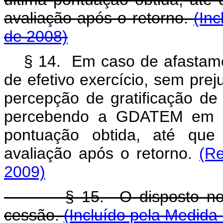
avaliação após o retorno.
(Inc
de 2008)
§ 14. Em caso de afastame
de efetivo exercício, sem pre
percepção de gratificação de
percebendo a GDATEM em va
pontuação obtida, até que
avaliação após o retorno.
(Re
2009)
§ 15. O disposto no § 1
cessão.
(Incluído pela Medida 