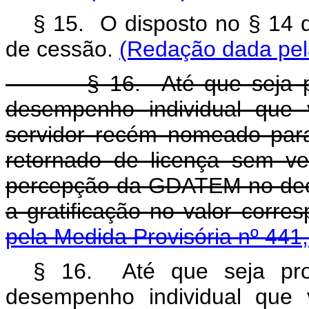
§ 15. O disposto no § 14 d
de cessão.
(Redação dada pela
§ 16. Até que seja proce
desempenho individual que v
servidor recém nomeado para
retornado de licença sem v
percepção da GDATEM no decu
a gratificação no valor corre
pela Medida Provisória nº 441
§ 16. Até que seja pro
desempenho individual que v