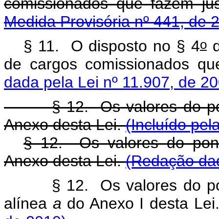
comissionados que fazem 
Medida Provisória nº 441, de 
o
§ 11. O disposto no § 4
d
de cargos comissionados q
dada pela Lei nº 11.907, de 2
§ 12. Os valores do pont
Anexo desta Lei.
(Incluído pel
§ 12. Os valores do po
Anexo desta Lei.
(Redação dad
§ 12. Os valores do 
alínea
a
do Anexo I desta Lei