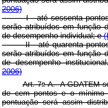
2006)
I -
até sessenta ponto
serão atribuídos em função d
de
desempenho individual
; e
(
II -
até quarenta ponto
serão atribuídos em função d
de
desempenho institucional
2006)
o
Art. 7
-A.
A GDATEM ser
de cem pontos e o mínimo de
pontuação será assim distri