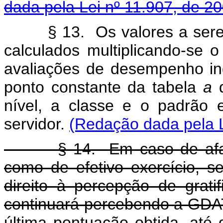
dada pela Lei nº 11.907, de 2
§ 13. Os valores a serem 
calculados multiplicando-se 
avaliações de desempenho indi
ponto constante da tabela
a
d
nível, a classe e o padrão
servidor.
(Redação dada pela L
§ 14. Em caso de afastam
como de efetivo exercício, 
direito à percepção de grat
continuará percebendo a GDA
última pontuação obtida, até