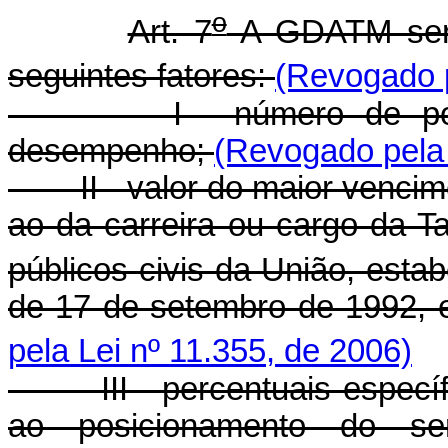
o
Art. 7
A GDATM será 
seguintes fatores:
(Revogado p
I - número de pontos 
desempenho;
(Revogado pela 
II - valor do maior vencime
ao da carreira ou cargo da T
públicos civis da União, estab
de 17 de setembro de 1992, e
pela Lei nº 11.355, de 2006)
III - percentuais específi
ao posicionamento do ser