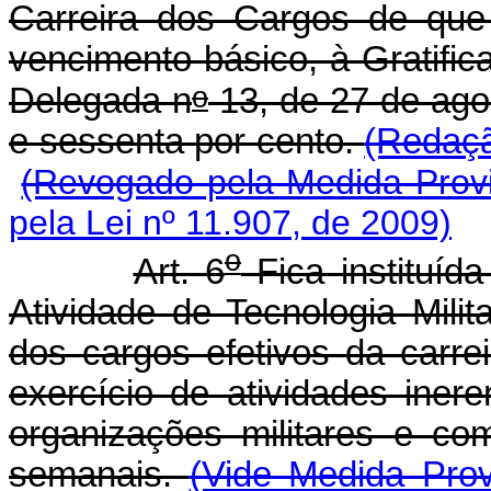
Carreira dos Cargos de que 
vencimento básico, à Gratifica
o
Delegada n
13, de 27 de ago
e sessenta por cento.
(Redaçã
(Revogado pela Medida Provi
pela Lei nº 11.907, de 2009)
o
Art. 6
Fica instituída
Atividade de Tecnologia Mil
dos cargos efetivos da carrei
exercício de atividades inere
organizações militares e co
semanais.
(Vide Medida Prov