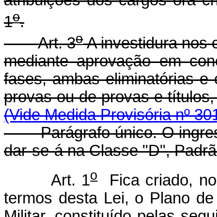
o
1
.
o
Art. 3
A investidura nos 
mediante aprovação em conc
fases, ambas eliminatórias e c
provas ou de provas e títulos
(Vide Medida Provisória nº 30
Parágrafo único. O ingresso
dar-se-á na Classe "D", Padrão
o
Art. 1
Fica criado, no
termos desta Lei, o Plano de
Militar, constituído pelas se