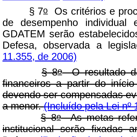
o
§ 7
Os critérios e pro
de desempenho individual e
GDATEM serão estabelecidos
Defesa, observada a legisl
11.355, de 2006)
o
§ 8
O resultado da 
financeiros a partir do iníci
devendo ser compensadas eve
a menor.
(Incluído pela Lei nº
o
§ 8
As metas refe
institucional serão fixadas