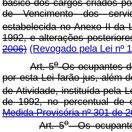
básico dos cargos criados po
de Vencimento dos servid
estabelecida no Anexo II da 
1992, e alterações posteriore
2006)
(Revogado pela Lei nº 1
o
Art. 5
Os ocupantes de 
por esta Lei farão jus, além 
de Atividade, instituída pela 
de 1992, no percentual de 
Medida Provisória nº 301 de 2
o
Art. 5
Os ocupantes