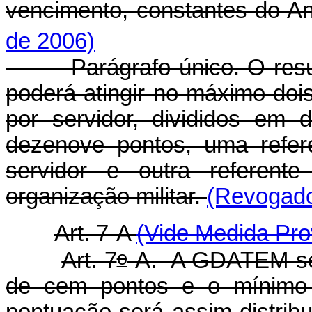
vencimento, constantes do A
de 2006)
Parágrafo único. O result
poderá atingir no máximo dois 
por servidor, divididos em
dezenove pontos, uma refer
servidor e outra referente
organização militar.
(Revogado 
Art. 7-A
(Vide Medida Pro
o
Art. 7
-A.
A GDATEM ser
de cem pontos e o mínimo d
pontuação será assim distrib