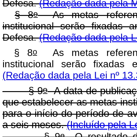
Defesa.
(Redação dada pela Me
o
§ 8
As metas referent
institucional serão fixadas
Defesa.
(Redação dada pela Le
o
§ 8
As metas referent
institucional serão fixada
(Redação dada pela Lei nº 13.
o
§ 9
A data de publicaçã
que estabelecer as metas insti
para o início do período de av
a seis meses.
(Incluído pela L
o
§ 9
O resultado da