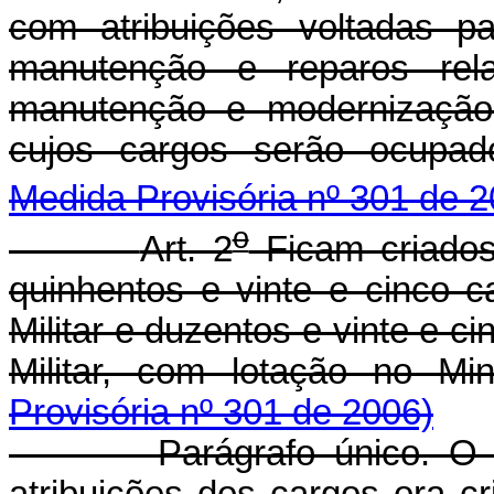
com atribuições voltadas p
manutenção e reparos rela
manutenção e modernização 
cujos cargos serão ocupad
Medida Provisória nº 301 de 2
o
Art. 2
Ficam criados,
quinhentos e vinte e cinco 
Militar e duzentos e vinte e c
Militar, com lotação no Mi
Provisória nº 301 de 2006)
Parágrafo único. O Pode
atribuições dos cargos ora cr