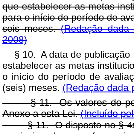
que estabelecer as metas insti
para o início do período de ava
seis meses.
(Redação dada 
2008)
§ 10. A data de publicação 
estabelecer as metas instituci
o início do período de avalia
(seis) meses.
(Redação dada p
§ 11. Os valores do pont
Anexo a esta Lei.
(Incluído pe
§ 11. O disposto no § 4