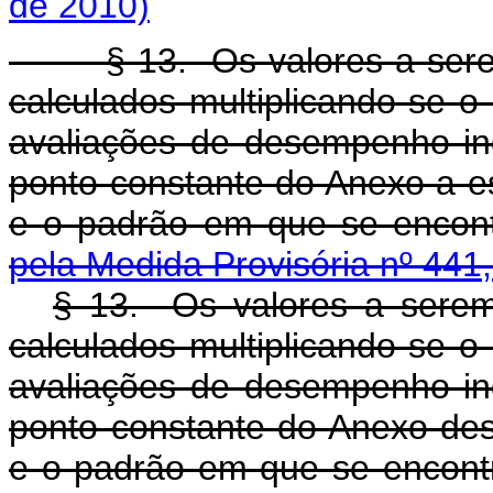
de 2010)
§ 13. Os valores a serem 
calculados multiplicando-se o
avaliações de desempenho indi
ponto constante do Anexo a es
e o padrão em que se encont
pela Medida Provisória nº 441
§ 13. Os valores a sere
calculados multiplicando-se o
avaliações de desempenho indi
ponto constante do Anexo dest
e o padrão em que se encontr