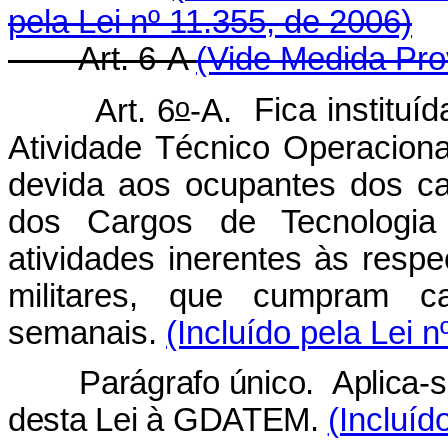
pela Lei nº 11.355, de 2006)
Art. 6-A
(Vide Medida Pro
o
Art. 6
-A.
Fica institu
Atividade Técnico Operacion
devida aos ocupantes dos ca
dos Cargos de Tecnologia 
atividades inerentes às respe
militares, que cumpram c
semanais.
(Incluído pela Lei 
Parágrafo único. Aplica-se o
desta Lei à GDATEM.
(Incluíd