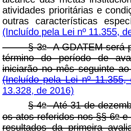
atividades prioritárias e cond
outras características espec
(Incluído pela Lei nº 11.355, d
o
§ 3
A GDATEM será pr
término do período de aval
iniciarão no mês seguinte a
(Incluído pela Lei nº 11.355,
13.328, de 2016)
o
§ 4
Até 31 de dezembr
o
os atos referidos nos §§ 6
e 
resultados da primeira ava