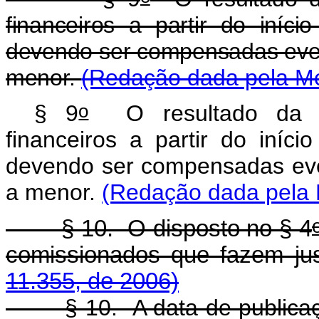
financeiros a partir do iníci
devendo ser compensadas even
menor.
(Redação dada pela Me
o
§ 9
O resultado da pri
financeiros a partir do iníci
devendo ser compensadas eve
a menor.
(Redação dada pela L
§ 10. O disposto no § 4
comissionados que fazem 
11.355, de 2006)
§ 10. A data de publicação 