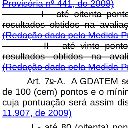
Provisória nº 441, de 2008)
I -
até oitenta pont
resultados obtidos na avali
(Redação dada pela Medida Pr
II - até vinte pontos s
resultados obtidos na aval
(Redação dada pela Medida Pr
o
Art. 7
-A. A GDATEM se
de 100 (cem) pontos e o mínimo
cuja pontuação será assim dis
11.907, de 2009)
I - até 80 (oitenta) ponto