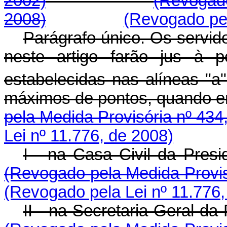
2002)
(Revogado
2008)
(Revogado pel
Parágrafo único. Os servid
neste artigo farão jus à 
estabelecidas nas alíneas "a"
máximos de pontos, qu
pela Medida Provisória nº 434
Lei nº 11.776, de 2008)
I - na Casa Civil d
(Revogado pela Medida Provis
(Revogado pela Lei nº 11.776,
II - na Secretaria-Gera