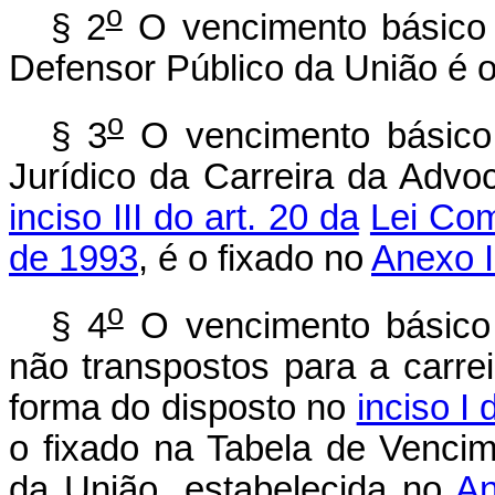
o
§ 2
O vencimento básico d
Defensor Público da União é o
o
§ 3
O vencimento básico 
Jurídico da Carreira da Advo
inciso III do art. 20 da
Lei Com
de 1993
, é o fixado no
Anexo II
o
§ 4
O vencimento básico 
não transpostos para a carre
forma do disposto no
inciso I 
o fixado na Tabela de Vencim
da União, estabelecida no
An