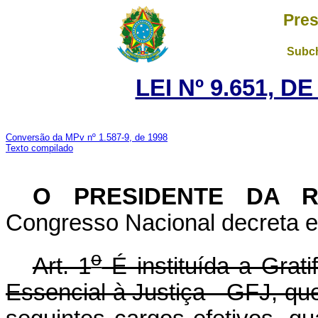
Pres
Subch
LEI Nº 9.651, D
Conversão da MPv nº 1.587-9, de 1998
Texto compilado
O PRESIDENTE DA 
Congresso Nacional decreta e 
o
Art. 1
É instituída a Gra
Essencial à Justiça - GFJ, q