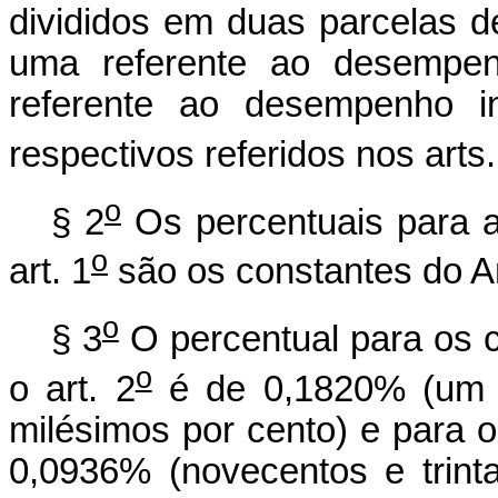
divididos em duas parcelas d
uma referente ao desempenh
referente ao desempenho in
respectivos referidos nos arts.
o
§ 2
Os percentuais para as
o
art. 1
são os constantes do A
o
§ 3
O percentual para os c
o
o art. 2
é de 0,1820% (um mi
milésimos por cento) e para o
0,0936% (novecentos e trint