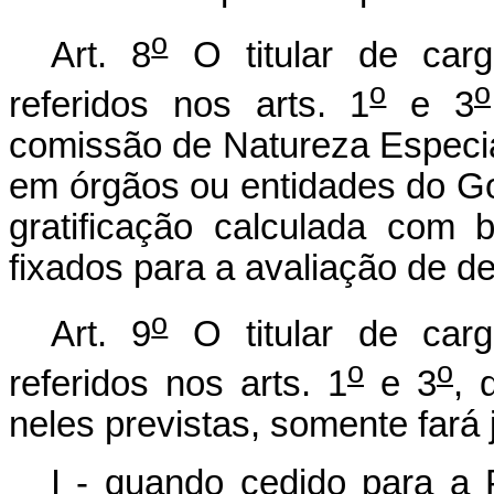
o
Art. 8
O titular de carg
o
o
referidos nos arts. 1
e 3
comissão de Natureza Especia
em órgãos ou entidades do Gov
gratificação calculada com
fixados para a avaliação de 
o
Art. 9
O titular de carg
o
o
referidos nos arts. 1
e 3
, 
neles previstas, somente fará 
I - quando cedido para a 