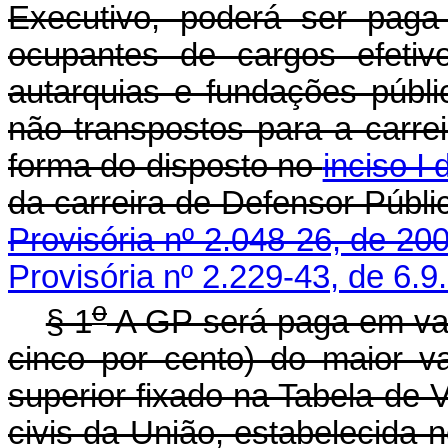
Executivo, poderá ser paga
ocupantes de cargos efeti
autarquias e fundações públic
não transpostos para a carre
forma do disposto no
inciso I 
da carreira de Defensor
Provisória nº 2.048-26, de 20
Provisória nº 2.229-43, de 6.9
o
§ 1
A GP será paga em val
cinco por cento) do maior v
superior fixado na Tabela de 
civis da União, estabelecida 