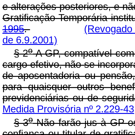
e alterações posteriores, e 
Gratificação Temporária insti
1995
.
(Revogado 
de 6.9.2001)
o
§ 2
A GP, compatível com 
cargo efetivo, não se incorp
de aposentadoria ou pensão,
para quaisquer outros benef
previdenciárias ou de seguri
Medida Provisória nº 2.229-43
o
§ 3
Não farão jus à GP o
confiança ou titular de gratif