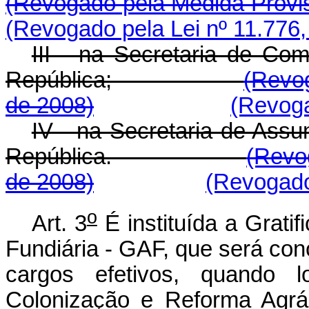
(Revogado pela Medida Provis
(Revogado pela Lei nº 11.776,
III - na Secretaria de Co
República;
(Revog
de 2008)
(Revoga
IV - na Secretaria de Assu
República.
(Revo
de 2008)
(Revogado
o
Art. 3
É instituída a Grat
Fundiária - GAF, que será co
cargos efetivos, quando l
Colonização e Reforma Agr