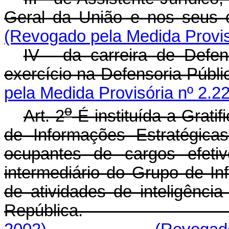
Geral da União e nos seus 
(Revogado pela Medida Provisó
IV - da carreira de Defe
exercício na Defensoria Públ
pela Medida Provisória nº 2.2
o
Art. 2
É instituída a Grat
de Informações Estratégica
ocupantes de cargos efetiv
intermediário do Grupo de 
de atividades de inteligênci
República