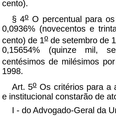
cento).
o
§ 4
O percentual para os 
0,0936% (novecentos e trint
o
cento) de 1
de setembro de 19
0,15654% (quinze mil, se
centésimos de milésimos por 
1998.
o
Art. 5
Os critérios para a
e institucional constarão de at
I - do Advogado-Geral da U