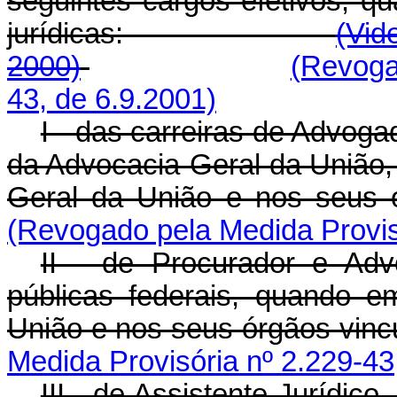
seguintes cargos efetivos, 
jurídicas:
(Vid
2000)
(Revoga
43, de 6.9.2001)
I - das carreiras de Advoga
da Advocacia-Geral da União,
Geral da União e nos seus 
(Revogado pela Medida Provisó
II - de Procurador e Ad
públicas federais, quando e
União e nos seus órgãos vinc
Medida Provisória nº 2.229-43
III - de Assistente Jurídic