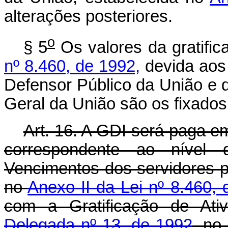
alterações posteriores.
o
§ 5
Os valores da gratific
nº 8.460, de 1992,
devida aos 
Defensor Público da União e d
Geral da União são os fixados
Art. 16. A GDI será paga e
correspondente ao nível
Vencimentos dos servidores pú
no
Anexo II da Lei nº 8.460,
com a Gratificação de Ati
Delegada nº 13, de 1992
, no