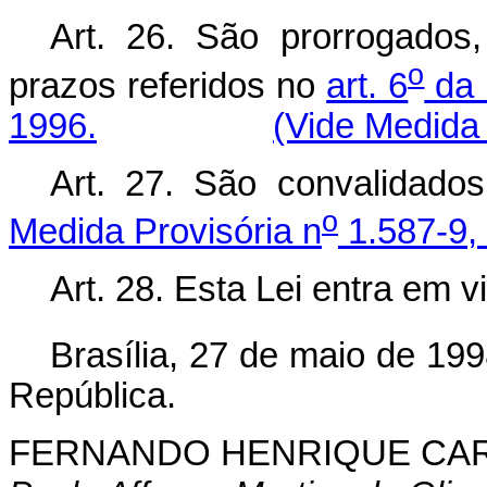
Art. 26. São prorrogados
o
prazos referidos no
art. 6
da 
1996.
(Vide Medida 
Art. 27. São convalidado
o
Medida Provisória n
1.587-9, 
Art. 28. Esta Lei entra em v
Brasília, 27 de maio de 199
República.
FERNANDO HENRIQUE CA