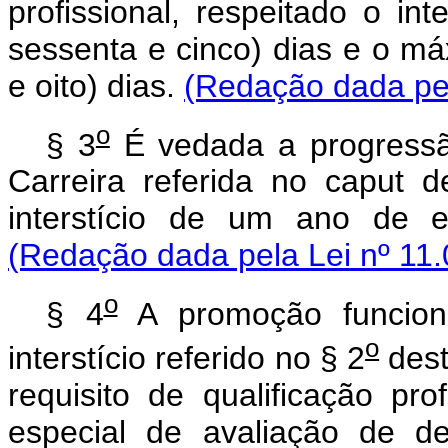
profissional, respeitado o in
sessenta e cinco) dias e o m
e oito) dias.
(Redação dada pel
o
§ 3
É vedada a progressã
Carreira referida no caput 
interstício de um ano de e
(Redação dada pela Lei nº 11.
o
§ 4
A promoção funcion
o
interstício referido no § 2
dest
requisito de qualificação pr
especial de avaliação de d