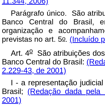
11.344, 2006)
Parágrafo único. São atrib
Banco Central do Brasil, e
organização e acompanhame
o
previstas no art. 5
.
(Incluído 
o
Art. 4
São atribuições dos 
Banco Central do Brasil:
(Reda
2.229-43, de 2001)
I - a representação judicia
Brasil;
(Redação dada pela M
2001)