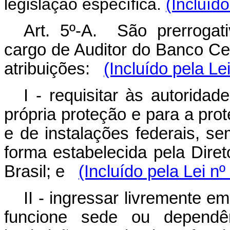
legislação específica.
(Incluíd
Art. 5º-A. São prerrogati
cargo de Auditor do Banco Cen
atribuições:
(Incluído pela Le
I - requisitar às autorida
própria proteção e para a pro
e de instalações federais, s
forma estabelecida pela Dire
Brasil; e
(Incluído pela Lei n
II - ingressar livremente e
funcione sede ou dependênc