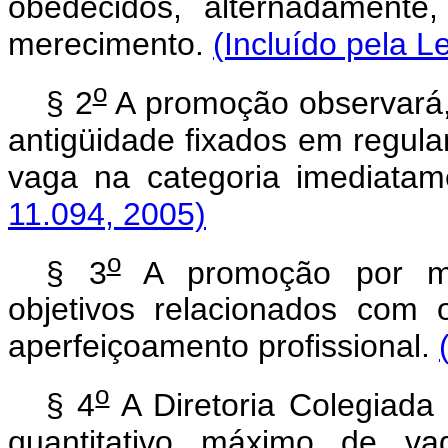
obedecidos, alternadamente,
merecimento.
(Incluído pela L
o
§ 2
A promoção observará, 
antigüidade fixados em regul
vaga na categoria imediatam
11.094, 2005)
o
§ 3
A promoção por mer
objetivos relacionados co
aperfeiçoamento profissional.
o
§ 4
A Diretoria Colegiada 
quantitativo máximo de va