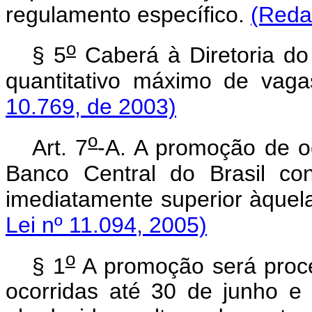
regulamento específico.
(Reda
o
§ 5
Caberá à Diretoria do 
quantitativo máximo de vag
10.769, de 2003)
o
Art. 7
-A. A promoção de o
Banco Central do Brasil co
imediatamente superior àquel
Lei nº 11.094, 2005)
o
§ 1
A promoção será proc
ocorridas até 30 de junho 