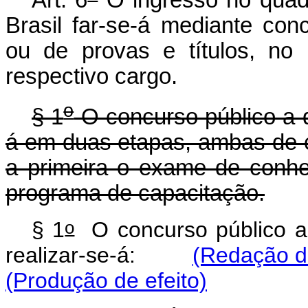
Brasil far-se-á mediante con
ou de provas e títulos, no p
respectivo cargo.
o
§ 1
O concurso público a qu
á em duas etapas, ambas de c
a primeira o exame de conhe
programa de capacitação.
o
§ 1
O concurso público a
realizar-se-á:
(Redação da
(Produção de efeito)