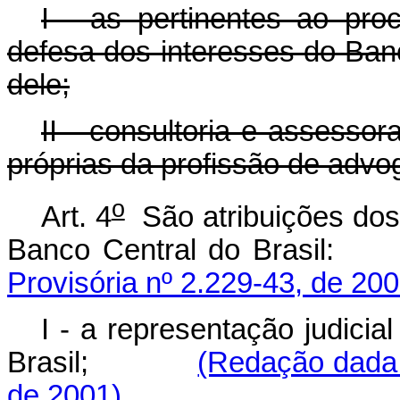
I - as pertinentes ao procu
defesa dos interesses do Banc
dele;
II - consultoria e assesso
próprias da profissão de advo
o
Art. 4
São atribuições dos 
Banco Central do Brasil:
Provisória nº 2.229-43, de 200
I - a representação judicia
Brasil;
(Redação dada 
de 2001)