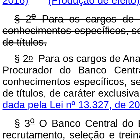
2016)
(Produção de efeito)
o
§ 2
Para os cargos de n
conhecimentos específicos, se
de títulos.
o
§ 2
Para os cargos de Anal
Procurador do Banco Centr
conhecimentos específicos, se
de títulos, de caráter exclu
dada pela Lei nº 13.327, de 2
o
§ 3
O Banco Central do Br
recrutamento, seleção e tre