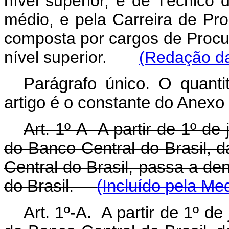
nível superior, e de Técnico 
médio, e pela Carreira de Pro
composta por cargos de Procur
nível superior.
(Redação da
Parágrafo único. O quanti
artigo é o constante do Anexo 
Art. 1º-A A partir de 1º de
do Banco Central do Brasil, d
Central do Brasil, passa a de
do Brasil.
(Incluído pela Me
Art. 1º-A. A partir de 1º de