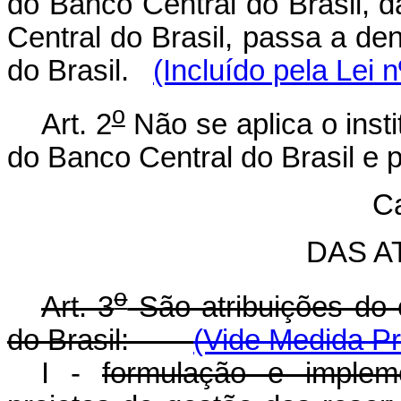
do Banco Central do Brasil, d
Central do Brasil, passa a de
do Brasil.
(Incluído pela Lei 
o
Art. 2
Não se aplica o insti
do Banco Central do Brasil e p
Ca
DAS A
o
Art. 3
São atribuições do 
do Brasil:
(Vide Medida Pr
I -
formulação e implem