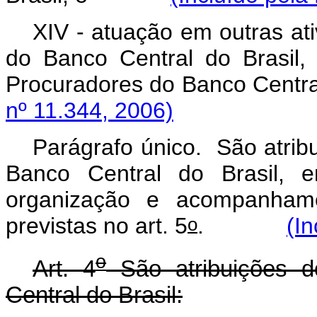
XIV - atuação em outras at
do Banco Central do Brasil, 
Procuradores do Banco Ce
nº 11.344, 2006)
Parágrafo único. São atrib
Banco Central do Brasil, e
organização e acompanhame
o
previstas no art. 5
.
(In
o
Art. 4
São atribuições d
Central do Brasil: