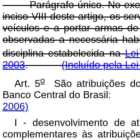
Parágrafo único. No exer
inciso VIII deste artigo, os se
veículos e a portar armas de 
observadas a necessária habi
disciplina estabelecida na
Lei
2003
.
(Incluído pela Le
o
Art. 5
São atribuições dos
Banco Central do Brasi
2006)
I - desenvolvimento de ati
complementares às atribuiçõ