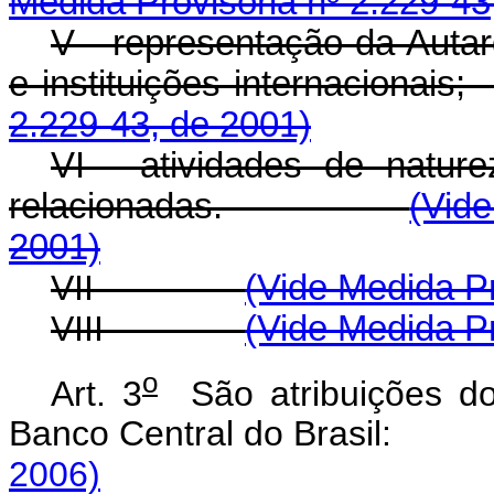
Medida Provisória nº 2.229-43
V - representação da Autar
e instituições internac
2.229-43, de 2001)
VI - atividades de nature
relacionadas.
(Vid
2001)
VII -
(Vide Medida Pr
VIII -
(Vide Medida Pr
o
Art. 3
São atribuições dos
Banco Central do Brasi
2006)