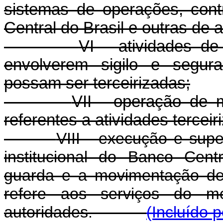
sistemas de operações, cont
Central do Brasil e outras de 
VI - atividades de
envolverem sigilo e segur
possam ser terceirizadas;
VII - operação de 
referentes a atividades terceir
VIII - execução e sup
institucional do Banco Cent
guarda e a movimentação de
refere aos serviços do me
autoridades.
(Incluído 