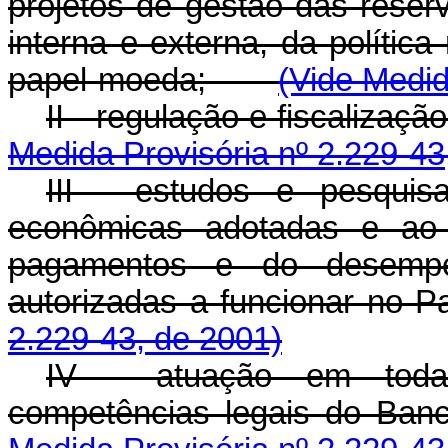
projetos de gestão das reserv
interna e externa, da políti
papel-moeda;
(Vide Medid
II - regulação e fiscali
Medida Provisória nº 2.229-43
III - estudos e pesquis
econômicas adotadas e ao
pagamentos e do desempenh
autorizadas a funcionar 
2.229-43, de 2001)
IV - atuação em todas
competências legais do 