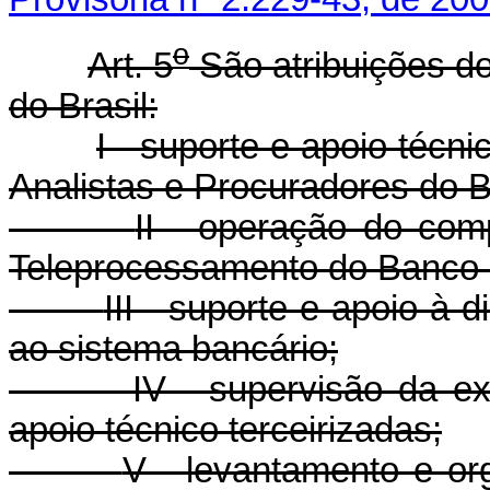
o
Art. 5
São atribuições d
do Brasil:
I - suporte e apoio técni
Analistas e Procuradores do B
II - operação do co
Teleprocessamento do Banco 
III - suporte e apoio à
ao sistema bancário;
IV - supervisão da e
apoio técnico terceirizadas;
V - levantamento e or