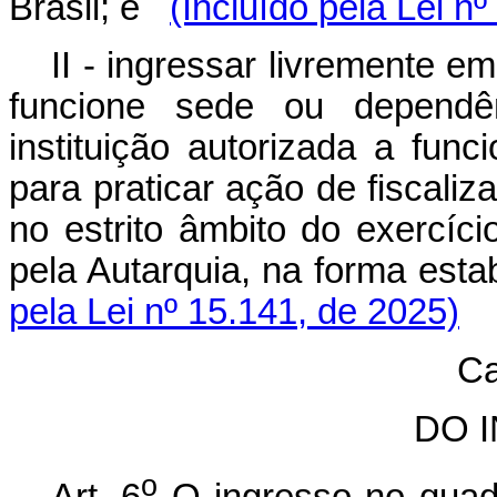
Brasil; e
(Incluído pela Lei n
II - ingressar livremente e
funcione sede ou dependênc
instituição autorizada a func
para praticar ação de fiscaliz
no estrito âmbito do exercíci
pela Autarquia, na forma est
pela Lei nº 15.141, de 2025)
Ca
DO 
o
Art. 6
O ingresso no quad