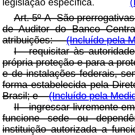
legislação específica.
(
Art. 5º-A São prerrogativas
de Auditor do Banco Centra
atribuições:
(Incluído pela 
I - requisitar às autorida
própria proteção e para a pro
e de instalações federais, s
forma estabelecida pela Dire
Brasil; e
(Incluído pela Medi
II - ingressar livremente e
funcione sede ou dependênc
instituição autorizada a func