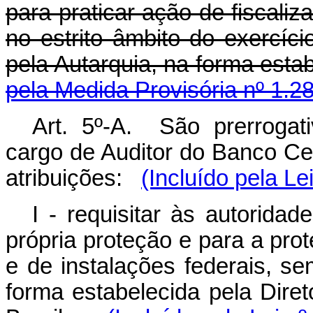
para praticar ação de fiscaliz
no estrito âmbito do exercíci
pela Autarquia, na forma es
pela Medida Provisória nº 1.2
Art. 5º-A. São prerrogati
cargo de Auditor do Banco Cen
atribuições:
(Incluído pela Le
I - requisitar às autorida
própria proteção e para a pro
e de instalações federais, s
forma estabelecida pela Dire