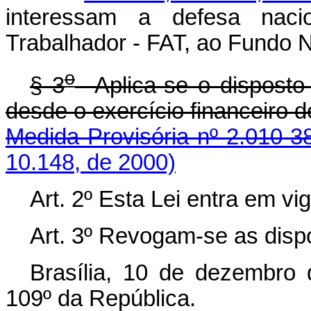
interessam a defesa nac
Trabalhador - FAT, ao Fundo 
o
§ 3
Aplica-se o disposto 
desde o exercício fin
Medida Provisória nº 2.010-3
10.148, de 2000)
Art. 2º Esta Lei entra em vi
Art. 3º Revogam-se as disp
Brasília, 10 de dezembro
109º da República.