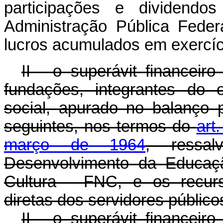
participações e dividendos
Administração Pública Federal
lucros acumulados em exercíci
II - o superávit financeir
fundações, integrantes do 
social, apurado no balanço 
seguintes, nos termos do
art
março de 1964
, ressa
Desenvolvimento da Educaç
Cultura - FNC, e os recurs
diretas dos servidores público
II - o superávit financeir