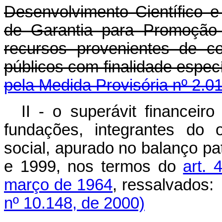
Desenvolvimento Científico 
de Garantia para Promoção
recursos provenientes de co
públicos com finalid
pela Medida Provisória nº 2.0
II - o superávit financeir
fundações, integrantes do 
social, apurado no balanço pa
e 1999, nos termos do
art. 
março de 1964
, ressalvados:
nº 10.148, de 2000)