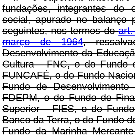
fundações, integrantes do 
social, apurado no balanço 
seguintes, nos termos do
art
março de 1964
, ressal
Desenvolvimento da Educaçã
Cultura - FNC, o do Fundo 
FUNCAFÉ, o do Fundo Nacion
Fundo de Desenvolvimento d
FDEPM, o do Fundo de Finan
Superior - FIES, o do Fundo
Banco da Terra, o do Fundo de
Fundo da Marinha Mercante