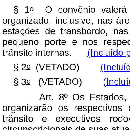
o
§ 1
O convênio valerá p
organizado, inclusive, nas ár
estações de transbordo, nas 
pequeno porte e nos respec
trânsito internas.
(Incluído 
o
§ 2
(VETADO)
(Incluí
o
§ 3
(VETADO)
(Inclu
Art. 8º Os Estados, o Di
organizarão os respectivos
trânsito e executivos rodo
circunscricionais de suas atu