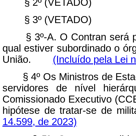
§ 2º (VETADO)
§ 3º (VETADO)
§ 3º-A. O Contran será p
qual estiver subordinado o ór
União.
(Incluído pela Lei 
§ 4º Os Ministros de Est
servidores de nível hierár
Comissionado Executivo (CCE) 
hipótese de tratar-se de m
14.599, de 2023)