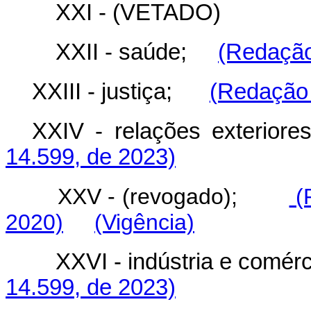
XXI - (VETADO)
XXII - saúde;
(Redação
XXIII - justiça;
(Redação 
XXIV - relações exter
14.599, de 2023)
XXV - (revogado);
(R
2020)
(Vigência)
XXVI - indústria e com
14.599, de 2023)