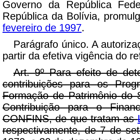
Governo da República Fede
República da Bolívia, promul
fevereiro de 1997
.
Parágrafo único. A autoriza
partir da efetiva vigência do r
Art. 9º Para efeito de de
contribuições para os Prog
Formação de Patrimônio do 
Contribuição para o Finan
CONFINS, de que tratam as
respectivamente, de 7 de s