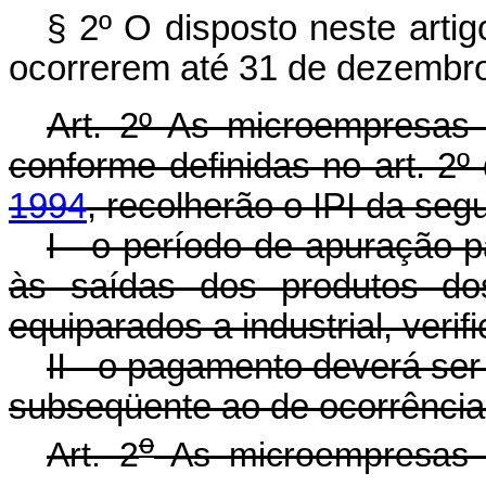
§ 2º O disposto neste artig
ocorrerem até 31 de dezembr
Art. 2º As microempresas
conforme definidas no art. 2º
1994
, recolherão o IPI da seg
I - o período de apuração 
às saídas dos produtos dos
equiparados a industrial, veri
II - o pagamento deverá ser 
subseqüente ao de ocorrência
o
Art. 2
As microempresas 