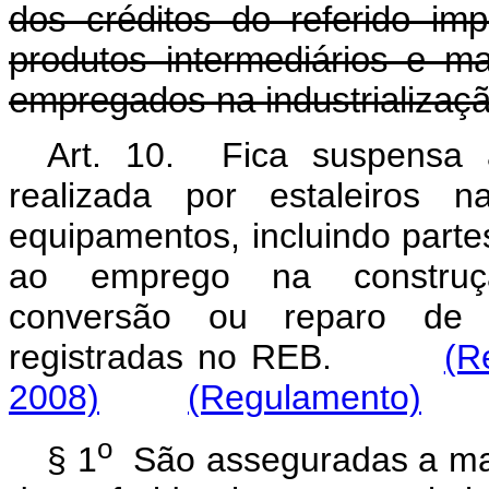
dos créditos do referido imp
produtos intermediários e m
empregados na industrializaçã
Art. 10. Fica suspensa a
realizada por estaleiros n
equipamentos, incluindo part
ao emprego na construçã
conversão ou reparo de e
registradas no REB.
(R
2008)
(Regulamento)
o
§ 1
São asseguradas a manu