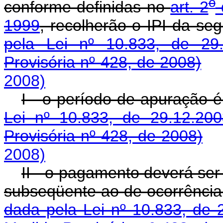
o
conforme definidas no
art. 2
1999
, recolherão o IPI d
pela Lei nº 10.833, de 29.
Provisória nº 428, de 2008)
2008)
I - o período de apuraç
Lei nº 10.833, de 29.12.200
Provisória nº 428, de 2008)
2008)
II - o pagamento deverá ser 
subseqüente ao de ocorrênc
dada pela Lei nº 10.833, de 