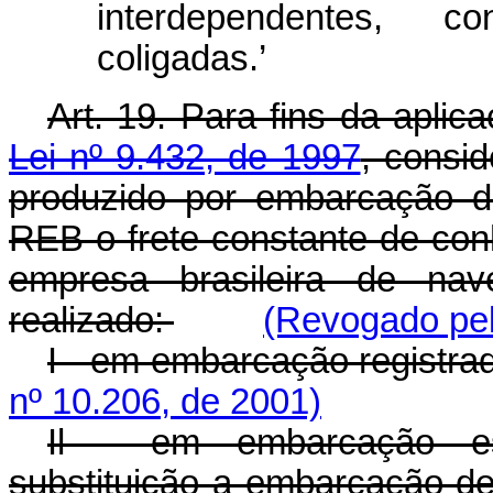
interdependentes, co
coligadas.’
Art. 19. Para fins da apli
Lei nº 9.432, de 1997
, consid
produzido por embarcação de
REB o frete constante de co
empresa brasileira de nav
realizado:
(Revogado pel
I - em embarcação registr
nº 10.206, de 2001)
Il - em embarcação es
substituição a embarcação de