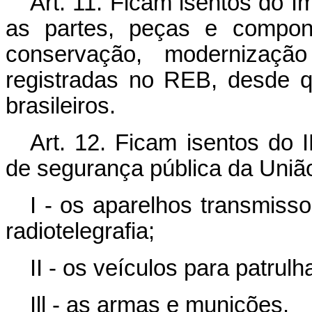
Art. 11. Ficam isentos do I
as partes, peças e compon
conservação, modernizaç
registradas no REB, desde q
brasileiros.
Art. 12. Ficam isentos do 
de segurança pública da União
I - os aparelhos transmisso
radiotelegrafia;
II - os veículos para patrulh
Ill - as armas e munições.