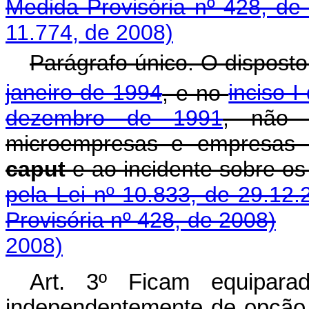
Medida Provisória nº 428, de
11.774, de 2008)
Parágrafo único. O dispost
janeiro de 1994
, e no
inciso I
dezembro de 1991
, não 
microempresas e empresas 
caput
e ao incidente sobre
pela Lei nº 10.833, de 29.12.
Provisória nº 428, de 2008)
2008)
Art. 3º Ficam equiparad
independentemente de opção,