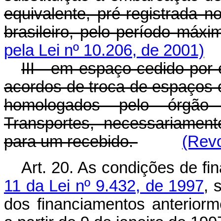
equivalente, pré-registrada 
brasileiro, pelo período má
pela Lei nº 10.206, de 2001)
III - em espaço cedido por
acordos de troca de espaços
homologados pelo órgão 
Transportes, necessariamen
para um recebido.
(Revo
Art. 20. As condições de f
11 da Lei nº 9.432, de 1997
, 
dos financiamentos anterior