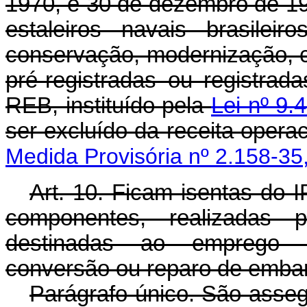
1970, e 30 de dezembro de 199
estaleiros navais brasilei
conservação, modernização, 
pré-registradas ou registrada
REB, instituído pela
Lei nº 9.
ser excluído da receita operac
Medida Provisória nº 2.158-35
Art. 10. Ficam isentas do I
componentes, realizadas po
destinadas ao emprego n
conversão ou reparo de emba
Parágrafo único. São asseg