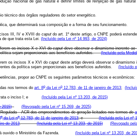
rodução nacional de gás natural e definir limites de reinjeção de gás nat
o técnico dos órgãos reguladores do setor energético.
lica, que determinará sua composição e a forma de seu funcionamento.
isos III, IV e XVIII do
caput
do art. 1º deste artigo, o CNPE poderá estende
a de que trata esta Lei.
(Incluído pela Lei nº 14.993, de 2024)
eferem os incisos X e XVI do
caput
deve observar o dinamismo inerente ao s
 política sejam proporcionais aos benefícios auferidos.
(Incluído pela Medid
ferem os incisos X e XVI do
caput
deste artigo deverá observar o dinamismo 
rrentes da política sejam proporcionais aos benefícios auferidos.
(Incluído 
mpetências, propor ao CNPE os seguintes parâmetros técnicos e econômicos:
o
o
tadas nos termos do
art. 8
da Lei n
12.783, de 11 de janeiro de 2013
;
(Incluí
ta o inciso I; e
(Incluído pela Lei nº 13.203, de 2015)
e 2015)
(Revogado pela Lei nº 15.269, de 2025)
ão Regulada – ACR dos empreendimentos de geração licitados nos termos
do
a
o
o
8
da Lei n
12.783, de 11 de janeiro de 2013
; e
(Incluída pela Lei nº
iro de 2013
.
(Incluída pela Lei nº 13.203, de 2015)
(Revogado pela
rá ouvido o Ministério da Fazenda.
(Incluído pela Lei nº 13.203, de 20