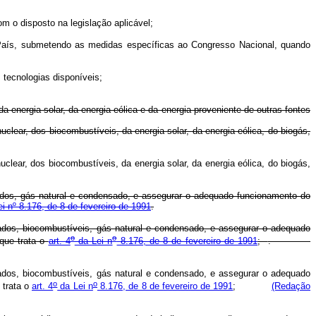
m o disposto na legislação aplicável;
o País, submetendo as medidas específicas ao Congresso Nacional, quando
 tecnologias disponíveis;
a energia solar, da energia eólica e da energia proveniente de outras fontes
clear, dos biocombustíveis, da energia solar, da energia eólica, do biogás,
clear, dos biocombustíveis, da energia solar, da energia eólica, do biogás,
vados, gás natural e condensado, e assegurar o adequado funcionamento do
ei nº 8.176, de 8 de fevereiro de 1991
.
vados, biocombustíveis, gás natural e condensado, e assegurar o adequado
o
o
que trata o
art. 4
da Lei n
8.176, de 8 de fevereiro de 1991
;
.
vados, biocombustíveis, gás natural e condensado, e assegurar o adequado
o
o
 trata o
art. 4
da Lei n
8.176, de 8 de fevereiro de 1991
;
(Redação