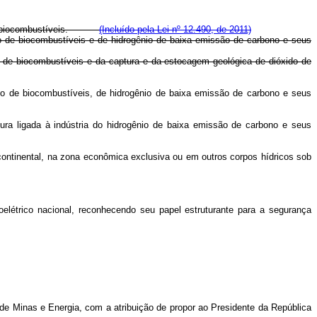
uso de biocombustíveis.
(Incluído pela Lei nº 12.490, de 2011)
so de biocombustíveis e de hidrogênio de baixa emissão de carbono e seus
o de biocombustíveis e da captura e da estocagem geológica de dióxido de
uso de biocombustíveis, de hidrogênio de baixa emissão de carbono e seus
ura ligada à indústria do hidrogênio de baixa emissão de carbono e seus
a continental, na zona econômica exclusiva ou em outros corpos hídricos sob
elétrico nacional, reconhecendo seu papel estruturante para a segurança
 de Minas e Energia, com a atribuição de propor ao Presidente da República