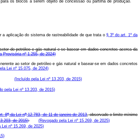
ural para os blocos a serem objeto de concessão ou partilha de produção.
r a aplicação do sistema de rastreabilidade de que trata o
§ 3º do art. 1º da
etor de petróleo e gás natural e se basear em dados concretos acerca da
a Provisória nº 1.255, de 2024)
inerente ao setor de petróleo e gás natural e basear-se em dados concretos
pela Lei nº 15.075, de 2024)
(Incluído pela Lei nº 13.203, de 2015)
do pela Lei nº 13.203, de 2015)
o
o
rt. 8
da Lei n
12.783, de 11 de janeiro de 2013
, observado o limite mínimo
 13.203, de 2015)
(Revogado pela Lei nº 15.269, de 2025)
 Lei nº 15.269, de 2025)
15)