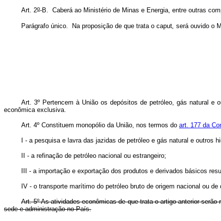
o
Art. 2
-B. Caberá ao Ministério de Minas e Energia, entre outras com
Parágrafo único. Na proposição de que trata o
caput
,
será ouvido o Mi
Art. 3º Pertencem à União os depósitos de petróleo, gás natural e out
econômica exclusiva.
Art. 4º Constituem monopólio da União, nos termos do
art. 177 da Co
I - a pesquisa e lavra das jazidas de petróleo e gás natural e outros h
II - a refinação de petróleo nacional ou estrangeiro;
III - a importação e exportação dos produtos e derivados básicos resu
IV - o transporte marítimo do petróleo bruto de origem nacional ou d
Art. 5º As atividades econômicas de que trata o artigo anterior serã
sede e administração no País.