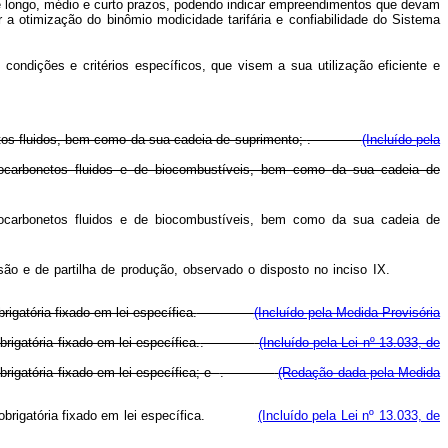
de longo, médio e curto prazos, podendo indicar empreendimentos que devam
r a otimização do binômio modicidade tarifária e confiabilidade do Sistema
condições e critérios específicos, que visem a sua utilização eficiente e
onetos fluidos, bem como da sua cadeia de suprimento;
.
(Incluído pela
idrocarbonetos fluidos e de biocombustíveis, bem como da sua cadeia de
idrocarbonetos fluidos e de biocombustíveis, bem como da sua cadeia de
ncessão e de partilha de produção, observado o disposto no inciso IX.
rigatória fixado em lei específica.
(Incluído pela Medida Provisória
brigatória fixado em lei específica.
.
(Incluído pela Lei nº 13.033, de
obrigatória fixado em lei específica; e
.
(Redação dada pela Medida
dição obrigatória fixado em lei específica.
(Incluído pela Lei nº 13.033, de