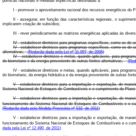
políticas nacionais e medidas específicas destinadas a:
I - promover o aproveitamento racional dos recursos energéticos do P
II - assegurar, em função das características regionais, o suprim
implicarem criação de subsídios;
III - rever periodicamente as matrizes energéticas aplicadas às diver
IV - estabelecer diretrizes para programas específicos, como os de us
IV - estabelecer diretrizes para programas específicos, como os de us
alternativas;
(Redação dada pela Lei nº 11.097, de 2005)
IV – estabelecer diretrizes e metas, quando aplicáveis, para program
do biometano e da energia proveniente de outras fontes alternativas;
(Red
IV - estabelecer diretrizes e metas, quando aplicáveis, para program
do biometano, da energia hidráulica e da energia proveniente de outras font
V - estabelecer diretrizes para a importação e exportação, de man
Sistema Nacional de Estoques de Combustíveis e o cumprimento do Plano A
V - estabelecer diretrizes para a importação e exportação, de man
funcionamento do Sistema Nacional de Estoques de Combustíveis e o cu
(Redação dada pela Medida Provisória nº 532, de 2011)
V - estabelecer diretrizes para a importação e exportação, de man
funcionamento do Sistema Nacional de Estoques de Combustíveis e o cump
dada pela Lei nº 12.490, de 2011)