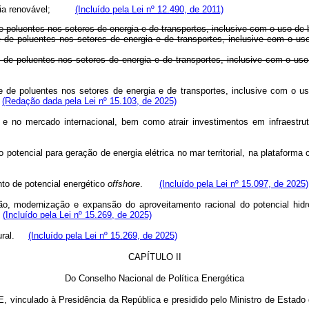
nergia renovável;
(Incluído pela Lei nº 12.490, de 2011)
e de poluentes nos setores de energia e de transportes, inclusive com o 
e de poluentes nos setores de energia e de transportes, inclusive com o u
e de poluentes nos setores de energia e de transportes, inclusive com o us
e de poluentes nos setores de energia e de transportes, inclusive com o 
;
(Redação dada pela Lei nº 15.103, de 2025)
 e no mercado internacional, bem como atrair investimentos em infraestrut
potencial para geração de energia elétrica no mar territorial, na plataform
ento de potencial energético
offshore
.
(Incluído pela Lei nº 15.097, de 2025)
, modernização e expansão do aproveitamento racional do potencial hidro
;
(Incluído pela Lei nº 15.269, de 2025)
atural.
(Incluído pela Lei nº 15.269, de 2025)
CAPÍTULO II
Do Conselho Nacional de Política Energética
PE, vinculado à Presidência da República e presidido pelo Ministro de Estado