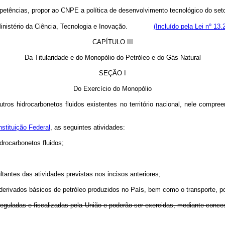
petências, propor ao CNPE a política de desenvolvimento tecnológico do seto
nistério da Ciência, Tecnologia e Inovação.
(Incluído pela Lei nº 13
CAPÍTULO III
Da Titularidade e do Monopólio do Petróleo e do Gás Natural
SEÇÃO I
Do Exercício do Monopólio
ros hidrocarbonetos fluidos existentes no território nacional, nele compreend
nstituição Federal
, as seguintes atividades:
idrocarbonetos fluidos;
ltantes das atividades previstas nos incisos anteriores;
e derivados básicos de petróleo produzidos no País, bem como o transporte, po
o reguladas e fiscalizadas pela União e poderão ser exercidas, mediante conce