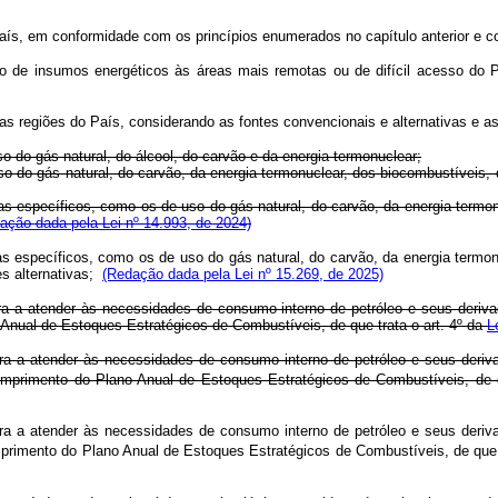
aís, em conformidade com os princípios enumerados no capítulo anterior e co
ento de insumos energéticos às áreas mais remotas ou de difícil acesso d
sas regiões do País, considerando as fontes convencionais e alternativas e as
o do gás natural, do álcool, do carvão e da energia termonuclear;
o do gás natural, do carvão, da energia termonuclear, dos biocombustíveis, d
as específicos, como os de uso do gás natural, do carvão, da energia termonu
ação dada pela Lei nº 14.993, de 2024)
as específicos, como os de uso do gás natural, do carvão, da energia termonu
es alternativas;
(Redação dada pela Lei nº 15.269, de 2025)
eira a atender às necessidades de consumo interno de petróleo e seus deri
nual de Estoques Estratégicos de Combustíveis, de que trata o art. 4º da
L
eira a atender às necessidades de consumo interno de petróleo e seus deri
mprimento do Plano Anual de Estoques Estratégicos de Combustíveis, de 
eira a atender às necessidades de consumo interno de petróleo e seus deri
rimento do Plano Anual de Estoques Estratégicos de Combustíveis, de que