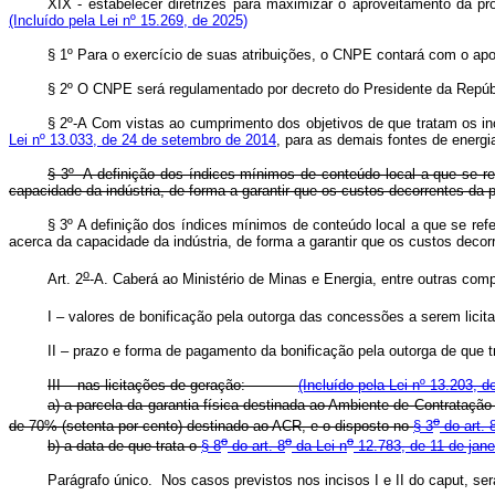
XIX - estabelecer diretrizes para maximizar o aproveitamento da p
(Incluído pela Lei nº 15.269, de 2025)
§ 1º Para o exercício de suas atribuições, o CNPE contará com o apoi
§ 2º O CNPE será regulamentado por decreto do Presidente da Repúb
§ 2º-A Com vistas ao cumprimento dos objetivos de que tratam os inc
Lei nº 13.033, de 24 de setembro de 2014
, para as demais fontes de energi
§ 3º A definição dos índices mínimos de conteúdo local a que se r
capacidade da indústria, de forma a garantir que os custos decorrentes da
§ 3º A definição dos índices mínimos de conteúdo local a que se re
acerca da capacidade da indústria, de forma a garantir que os custos deco
o
Art. 2
-A. Caberá ao Ministério de Minas e Energia, entre outras co
I – valores de bonificação pela outorga das concessões a serem lici
II – prazo e forma de pagamento da bonificação pela outorga de que tra
III – nas licitações de geração:
(Incluído pela Lei nº 13.203, d
a) a parcela da garantia física destinada ao Ambiente de Contrataç
o
de 70% (setenta por cento) destinado ao ACR, e o disposto no
§ 3
do art. 
o
o
o
b) a data de que trata o
§ 8
do art. 8
da Lei n
12.783, de 11 de jane
Parágrafo único. Nos casos previstos nos incisos I e II do
caput
, se