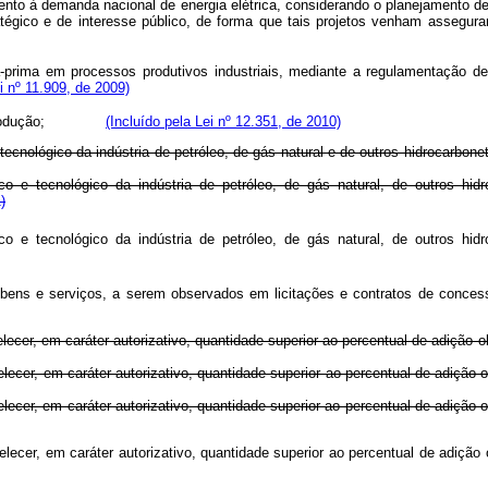
mento à demanda nacional de energia elétrica, considerando o planejamento 
ratégico e de interesse público, de forma que tais projetos venham assegura
a-prima em processos produtivos industriais, mediante a regulamentação de 
ei nº 11.909, de 2009)
rodução;
(Incluído pela Lei nº 12.351, de 2010)
e tecnológico da indústria de petróleo, de gás natural e de outros hidrocarb
ico e tecnológico da indústria de petróleo, de gás natural, de outros h
)
ico e tecnológico da indústria de petróleo, de gás natural, de outros h
de bens e serviços, a serem observados em licitações e contratos de co
elecer, em caráter autorizativo, quantidade superior ao percentual de adição ob
elecer, em caráter autorizativo, quantidade superior ao percentual de adição o
belecer, em caráter autorizativo, quantidade superior ao percentual de adição 
stabelecer, em caráter autorizativo, quantidade superior ao percentual de a