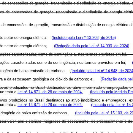
 de concessões de geração, transmissão e distribuição de energia elétrica, 
es de concessões de geração, transmissão e distribuição de energia elétri
 de concessões de geração, transmissão e distribuição de energia elétrica d
do setor de energia elétrica.
(Incluído pela Lei nº 13.203, de 2015)
co do setor de energia elétrica;
(Redação dada pela Lei nº 14.993, de 2024)
situações caracterizadas como de contingência, nos termos previstos em lei
ituações caracterizadas como de contingência, nos termos previstos em lei;
 hidrogênio de baixa emissão de carbono.
(Incluído pela Lei nº 14.948, de 2024
aptura e da estocagem geológica de dióxido de carbono; e;
(Redação dada pela
novos produzidos no Brasil destinados ao ativo imobilizado e empregados 
ue trata a
Lei nº 14.871, de 28 de maio de 2024.
(Incluído pela Medida Pr
ovos produzidos no Brasil destinados ao ativo imobilizado e empregados, e
ue trata a
Lei nº 14.871, de 28 de maio de 2024.
(Incluído pela Lei nº 15
do hidrogênio de baixa emissão de carbono.
(Incluído pela Lei nº 15.103, de 2
o seu valor, aos sistemas integrados de escoamento, de processamento e de