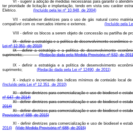
VI -
sugerir a adoção de medidas necessárias para garantir o atendi
ter prioridade de licitação e implantação, tendo em vista seu caráter est
Elétrico.
(Incluído pela lei nº 10.848, de 2004)
VII - estabelecer diretrizes para o uso de gás natural como matéri
compatível com os mercados interno e externos.
(Incluído pela L
VIII - definir os blocos a serem objeto de concessão ou partilha de p
IX - definir a estratégia e a política de desenvolvimento econômico 
Lei nº 12.351, de 2010)
IX - definir a estratégia e a política de desenvolvimento econôm
suprimento;
.
(Redação dada pela Medida Provisória nº 532, de 2011
IX - definir a estratégia e a política de desenvolvimento econôm
suprimento;
(Redação dada pela Lei nº 12490, de 2011)
X - induzir o incremento dos índices mínimos de conteúdo local 
(Incluído pela Lei nº 12.351, de 2010)
XI - definir diretrizes para comercialização e uso de biodiesel e estab
nº 647, de 2014)
XI - definir diretrizes para comercialização e uso de biodiesel e estab
2014)
XI - definir diretrizes para comercialização e uso de biodiesel e esta
Provisória nº 688, de 2015)
XI - definir diretrizes para comercialização e uso de biodiesel e e
2014)
(Vide Medida Provisória nº 688, de 2015)