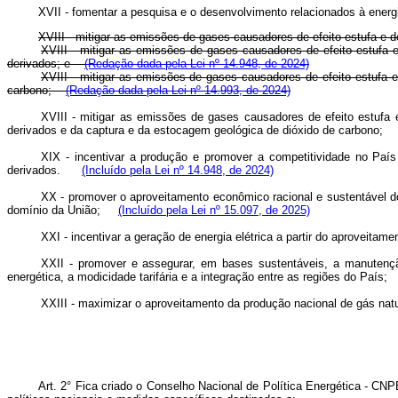
XVII - fomentar a pesquisa e o desenvolvimento relacionados à e
XVIII - mitigar as emissões de gases causadores de efeito estufa 
XVIII - mitigar as emissões de gases causadores de efeito estufa 
derivados; e
(Redação dada pela Lei nº 14.948, de 2024)
XVIII - mitigar as emissões de gases causadores de efeito estufa 
carbono;
(Redação dada pela Lei nº 14.993, de 2024)
XVIII - mitigar as emissões de gases causadores de efeito estufa 
derivados e da captura e da estocagem geológica de dióxido de carbono
XIX - incentivar a produção e promover a competitividade no País
derivados.
(Incluído pela Lei nº 14.948, de 2024)
XX - promover o aproveitamento econômico racional e sustentável do 
domínio da União;
(Incluído pela Lei nº 15.097, de 2025)
XXI - incentivar a geração de energia elétrica a partir do aproveitam
XXII - promover e assegurar, em bases sustentáveis, a manutenção
energética, a modicidade tarifária e a integração entre as regiões do País
XXIII - maximizar o aproveitamento da produção nacional de gás n
Art. 2° Fica criado o Conselho Nacional de Política Energética - CN