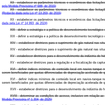
XII - estabelecer os parâmetros técnicos e econômicos das licitações
pela Medida Provisória nº 688, de 2015)
XII - estabelecer os parâmetros técnicos e econômicos das licitaçõ
(Redação dada pela Lei nº 13.203, de 2015)
XII - estabelecer os parâmetros técnicos e econômicos das licitações
dada pela Lei nº 14.993, de 2024)
XIII - definir a estratégia e a política de desenvolvimento tecnológico 
XIII - definir a estratégia e a política de desenvolvimento tecnológi
XIV – estabelecer diretrizes para o suprimento de gás natural nas 
XIV - estabelecer diretrizes para o suprimento de gás natural nas s
XV - estabelecer diretrizes para o desenvolvimento da indústria do
XV - estabelecer diretrizes para a regulação e a fiscalização da c
XVI - definir índices mínimos de conteúdo local em navios-tanque 
serem beneficiados por quotas diferenciadas de depreciação acelerada de q
XVI - definir índices mínimos de conteúdo local em navios-tanque n
serem beneficiados por quotas diferenciadas de depreciação acelerada de q
XVII - estabelecer diretrizes para o desenvolvimento da indústria 
XVIII - determinar as condições de acesso, inclusive em relação a
Medida Provisória nº 1.304, de 2025)