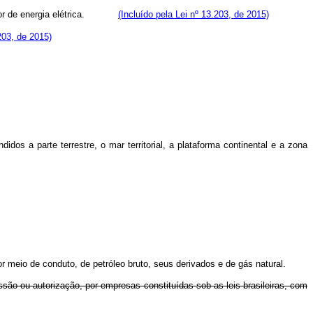
r de energia elétrica.
(Incluído pela Lei nº 13.203, de 2015)
.203, de 2015)
idos a parte terrestre, o mar territorial, a plataforma continental e a zona
r meio de conduto, de petróleo bruto, seus derivados e de gás natural.
ssão ou autorização, por empresas constituídas sob as leis brasileiras, com