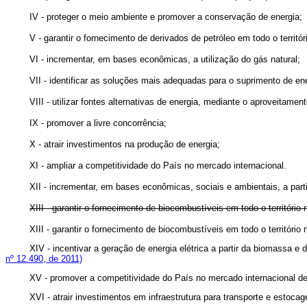
IV - proteger o meio ambiente e promover a conservação de energia;
V - garantir o fornecimento de derivados de petróleo em todo o territó
VI - incrementar, em bases econômicas, a utilização do gás natural;
VII - identificar as soluções mais adequadas para o suprimento de ene
VIII - utilizar fontes alternativas de energia, mediante o aproveitam
IX - promover a livre concorrência;
X - atrair investimentos na produção de energia;
XI - ampliar a competitividade do País no mercado internacional.
XII - incrementar, em bases econômicas, sociais e ambientais, a
XIII - garantir o fornecimento de biocombustíveis em todo o território 
XIII - garantir o fornecimento de biocombustíveis em todo o terr
XIV - incentivar a geração de energia elétrica a partir da biomas
nº 12.490, de 2011)
XV - promover a competitividade do País no mercado internacio
XVI - atrair investimentos em infraestrutura para transporte e e