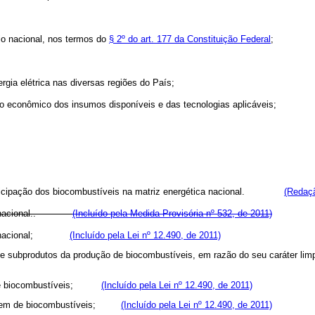
rio nacional, nos termos do
§ 2º do art. 177 da Constituição Federal
;
rgia elétrica nas diversas regiões do País;
ento econômico dos insumos disponíveis e das tecnologias aplicáveis;
 participação dos biocombustíveis na matriz energética nacional.
(Redaçã
nacional.
.
(Incluído pela Medida Provisória nº 532, de 2011)
itório nacional;
(Incluído pela Lei nº 12.490, de 2011)
sa e de subprodutos da produção de biocombustíveis, em razão do seu carát
nal de biocombustíveis;
(Incluído pela Lei nº 12.490, de 2011)
stocagem de biocombustíveis;
(Incluído pela Lei nº 12.490, de 2011)